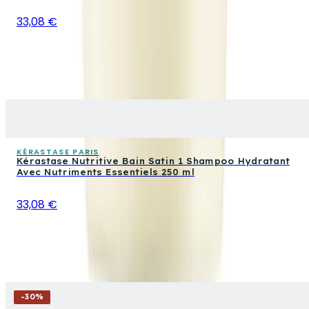
33,08 €
KÉRASTASE PARIS
Kérastase Nutritive Bain Satin 1 Shampoo Hydratant
Avec Nutriments Essentiels 250 ml
33,08 €
-
30
%