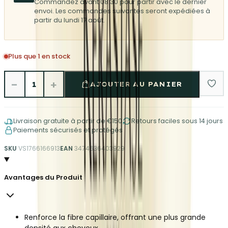
Commandez avant 08:30 pour partir avec le dernier
envoi. Les commandes suivantes seront expédiées à
partir du lundi 17 août.
Plus que 1 en stock
−
+
1
AJOUTER AU PANIER
Livraison gratuite à partir de €150
Retours faciles sous 14 jours
Paiements sécurisés et protégés
SKU
VS1766166913
EAN
3474636403929
Avantages du Produit
Renforce la fibre capillaire, offrant une plus grande
densité aux cheveux.