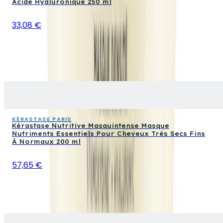
Acide Hyaluronique 250 ml
33,08 €
KÉRASTASE PARIS
Kérastase Nutritive Masquintense Masque
Nutriments Essentiels Pour Cheveux Très Secs Fins
À Normaux 200 ml
57,65 €