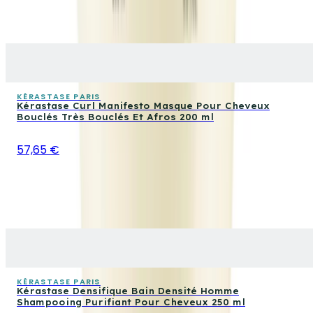
KÉRASTASE PARIS
Kérastase Curl Manifesto Masque Pour Cheveux
Bouclés Très Bouclés Et Afros 200 ml
57,65 €
KÉRASTASE PARIS
Kérastase Densifique Bain Densité Homme
Shampooing Purifiant Pour Cheveux 250 ml