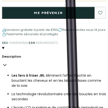
ME PRÉVENIR
Livraison gratuite à partir de €150
Retours faciles sous 14 jours
Paiements sécurisés et protégés
SKU
VS1661140560
EAN
6935481301572
Description
Les fers à friser JRL
éliminent l'effet frisotté en
bouclant les cheveux et en les laissant lisses comme
de la soie
La technologie révolutionnaire crée des boucles en trois
secondes
L'écran LCD numérique de contrôle de la température