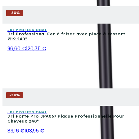
-
20
%
JRL PROFESSIONAL
Jrl Professional Fer à friser avec pince à ressort
Ø19 240°
96,60 €
120,75 €
-
20
%
JRL PROFESSIONAL
Jrl Forte Pro JPA067 Plaque Professionnelle Pour
Cheveux 240°
83,16 €
103,95 €