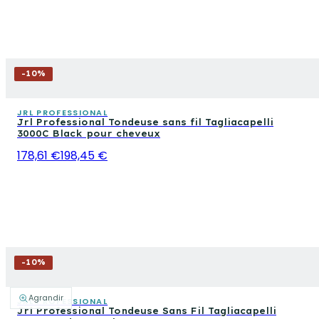
-
10
%
JRL PROFESSIONAL
Jrl Professional Tondeuse sans fil Tagliacapelli
3000C Black pour cheveux
178,61 €
198,45 €
-
10
%
Agrandir
JRL PROFESSIONAL
Jrl Professional Tondeuse Sans Fil Tagliacapelli