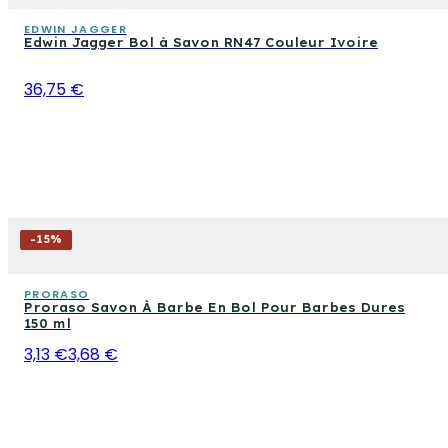
EDWIN JAGGER
Edwin Jagger Bol à Savon RN47 Couleur Ivoire
36,75 €
-
15
%
PRORASO
Proraso Savon À Barbe En Bol Pour Barbes Dures
150 ml
3,13 €
3,68 €