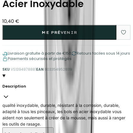
Acier Inoxydable
10,40 €
ME PRÉVENIR
Livraison gratuite à partir de €150
Retours faciles sous 14 jours
Paiements sécurisés et protégés
SKU
VS1394978881
EAN
8033549528119
Description
qualité inoxydable, durable, résistant à la corrosion, durable,
adapté à tous les pinceaux, les bols en acier inoxydable vous
aident non seulement à créer de la mousse, mais aussi à ranger
les outils de rasage.