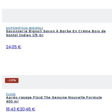
SAPONIFICIO BIGNOLI
Savonnerie Bignoli Savon À Barbe En Crème Bois de
Santal Indien 175 Gr
24,05 €
-
10
%
FLOID
Après-rasage Floid The Genuine Nouvelle Formule
400 ml
18,43 €
20,48 €