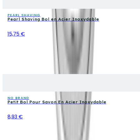
PEARL SHAVING
Pearl Shaving Bol en Acier Inoxydable
15,75 €
NO BRAND
Petit Bol Pour Savon En Acier Inoxydable
8,93 €