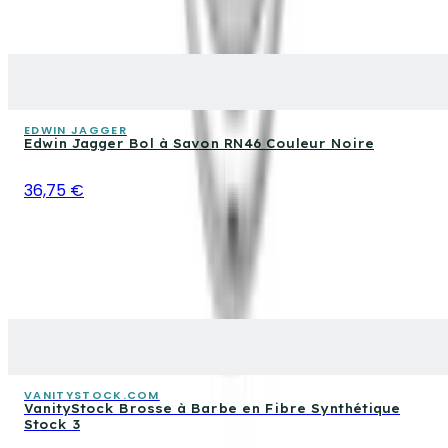
EDWIN JAGGER
Edwin Jagger Bol à Savon RN46 Couleur Noire
36,75 €
VANITYSTOCK.COM
VanityStock Brosse à Barbe en Fibre Synthétique
Stock 3