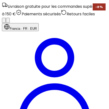
Livraison gratuite pour les commandes supérieures
-
8
%
à 150 €
Paiements sécurisés
Retours faciles
Francia
· FR
· EUR