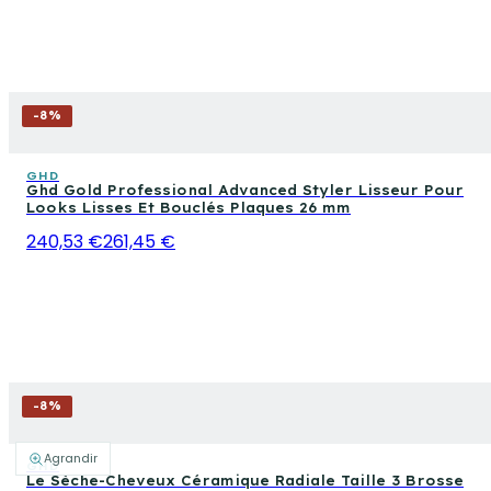
-
8
%
GHD
Ghd Gold Professional Advanced Styler Lisseur Pour
Looks Lisses Et Bouclés Plaques 26 mm
240,53 €
261,45 €
-
8
%
Agrandir
GHD
Le Sèche-Cheveux Céramique Radiale Taille 3 Brosse