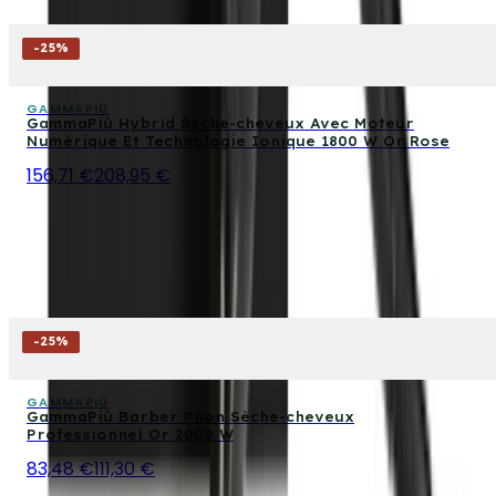
-
25
%
GAMMAPIÙ
GammaPiù Hybrid Sèche-cheveux Avec Moteur
Numérique Et Technologie Ionique 1800 W Or Rose
156,71 €
208,95 €
-
25
%
GAMMAPIÙ
GammaPiù Barber Phon Sèche-cheveux
Professionnel Or 2000 W
83,48 €
111,30 €