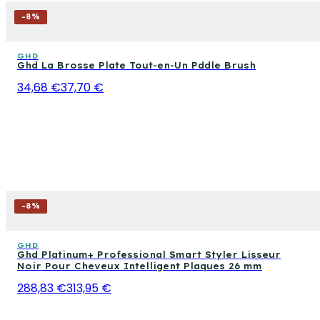
-
8
%
GHD
Ghd La Brosse Plate Tout-en-Un Pddle Brush
34,68 €
37,70 €
-
8
%
GHD
Ghd Platinum+ Professional Smart Styler Lisseur
Noir Pour Cheveux Intelligent Plaques 26 mm
288,83 €
313,95 €