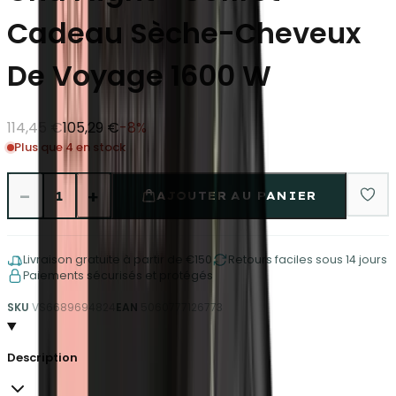
Cadeau Sèche-Cheveux
De Voyage 1600 W
114,45 €
105,29 €
-
8
%
Plus que 4 en stock
−
+
1
AJOUTER AU PANIER
Livraison gratuite à partir de €150
Retours faciles sous 14 jours
Paiements sécurisés et protégés
SKU
VS6689694824
EAN
5060777126773
Description