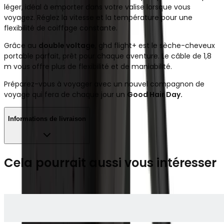
léger, idéal à emporter dans votre valise lorsque vous
voyagez. Réglez la vitesse et la température pour une
flexibilité de coiffage constante.
Grâce au
double voltage
, ghd flight+ est le sèche-cheveux
portable parfait, prêt pour chaque aventure. Le câble de 1,8
m vous offre plus de flexibilité et de maniabilité.
Préparez-vous à voyager avec un nouvel compagnon de
voyage qui fera de chaque jour un
Good Hair Day.
Informations de livraison
Cela pourrait aussi vous intéresser