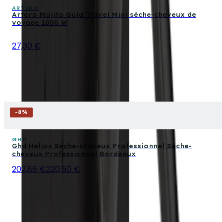
ARTERO
Artero Mojito Gold Travel Mini sèche-cheveux de
voyage 1000 W
27,30 €
-
8
%
GHD
Ghd Helios Sèche-cheveux Professionnel Sèche-
cheveux Professionnel Bordeaux
202,86 €
220,50 €