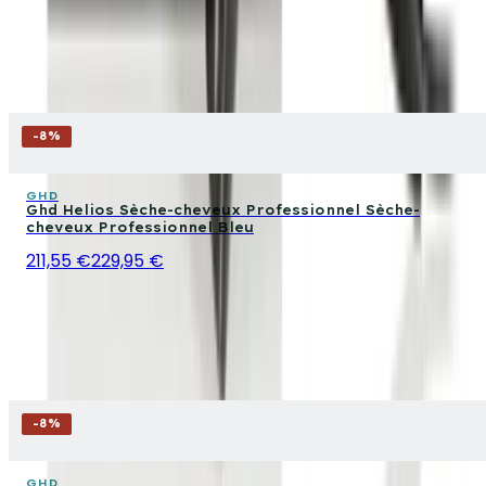
-
8
%
GHD
Ghd Helios Sèche-cheveux Professionnel Sèche-
cheveux Professionnel Bleu
211,55 €
229,95 €
-
8
%
GHD