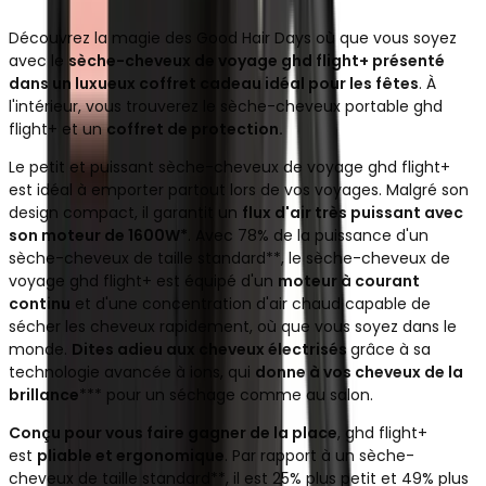
Découvrez la magie des Good Hair Days où que vous soyez
avec le
sèche-cheveux de voyage ghd flight+ présenté
dans un luxueux coffret cadeau idéal pour les fêtes
. À
l'intérieur, vous trouverez le sèche-cheveux portable ghd
flight+ et un
coffret de protection.
Le petit et puissant sèche-cheveux de voyage ghd flight+
est idéal à emporter partout lors de vos voyages. Malgré son
design compact, il garantit un
flux d'air très puissant avec
son moteur de 1600W*
. Avec 78% de la puissance d'un
sèche-cheveux de taille standard**, le sèche-cheveux de
voyage ghd flight+ est équipé d'un
moteur à courant
continu
et d'une concentration d'air chaud capable de
sécher les cheveux rapidement, où que vous soyez dans le
monde.
Dites adieu aux cheveux électrisés
grâce à sa
technologie avancée à ions, qui
donne à vos cheveux de la
brillance
*** pour un séchage comme au salon.
Conçu pour vous faire gagner de la place
, ghd flight+
est
pliable et ergonomique
. Par rapport à un sèche-
cheveux de taille standard**, il est 25% plus petit et 49% plus