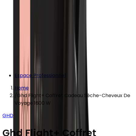
Espace Professionnel
Home
/
Ghd Flight+ Coffret Cadeau Sèche-Cheveux De
Voyage 1600 W
GHD
Ghd Flight+ Coffret