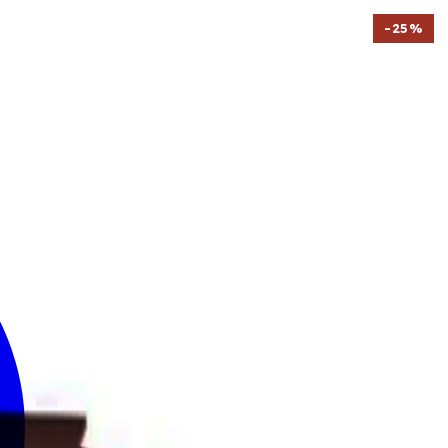
-
25
%