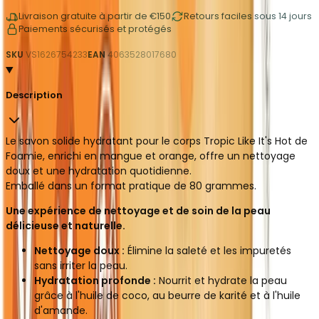
Livraison gratuite à partir de €150
Retours faciles sous 14 jours
Paiements sécurisés et protégés
SKU
VS1626754233
EAN
4063528017680
Description
Le savon solide hydratant pour le corps Tropic Like It's Hot de
Foamie, enrichi en mangue et orange, offre un nettoyage
doux et une hydratation quotidienne.
Emballé dans un format pratique de 80 grammes.
Une expérience de nettoyage et de soin de la peau
délicieuse et naturelle.
Nettoyage doux :
Élimine la saleté et les impuretés
sans irriter la peau.
Hydratation profonde :
Nourrit et hydrate la peau
grâce à l'huile de coco, au beurre de karité et à l'huile
d'amande.