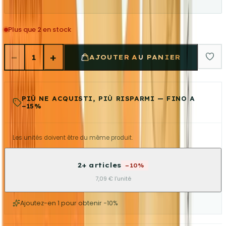
Plus que 2 en stock
−
+
1
AJOUTER AU PANIER
PIÙ NE ACQUISTI, PIÙ RISPARMI — FINO A
−15%
Les unités doivent être du même produit.
2+ articles
−10%
7,09 € l'unité
Ajoutez-en 1 pour obtenir −10%