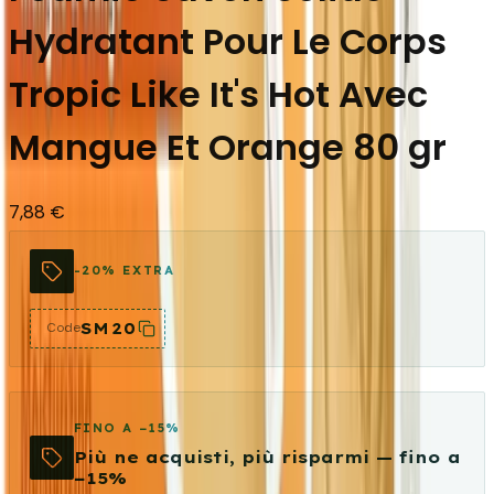
Hydratant Pour Le Corps
Tropic Like It's Hot Avec
Mangue Et Orange 80 gr
7,88 €
-20% EXTRA
SM20
Code
FINO A −15%
Più ne acquisti, più risparmi — fino a
−15%