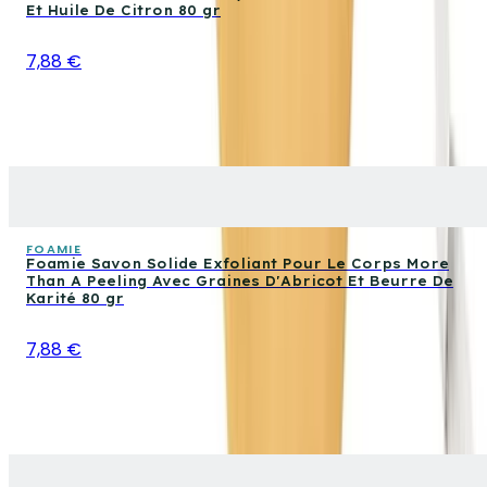
Et Huile De Citron 80 gr
7,88 €
FOAMIE
Foamie Savon Solide Exfoliant Pour Le Corps More
Than A Peeling Avec Graines D'Abricot Et Beurre De
Karité 80 gr
7,88 €