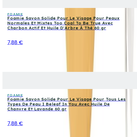
FOAMIE
Foamie Savon Solide Pour Le Visage Pour Peaux
Normales Et Mixtes Too Coal To Be True Avec
Charbon Actif Et Huile D'Arbre À Thé 60 gr
7,88 €
FOAMIE
Foamie Savon Solide Pour Le Visage Pour Tous Les
Types De Peau I Beleaf In You Avec Huile De
Chanvre Et Lavande 60 gr
7,88 €