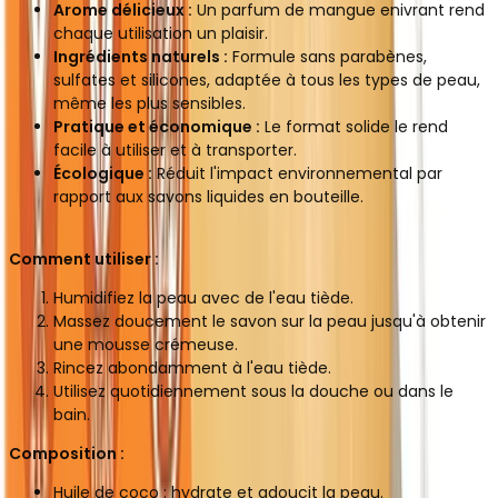
Arome délicieux :
Un parfum de mangue enivrant rend
chaque utilisation un plaisir.
Ingrédients naturels :
Formule sans parabènes,
sulfates et silicones, adaptée à tous les types de peau,
même les plus sensibles.
Pratique et économique :
Le format solide le rend
facile à utiliser et à transporter.
Écologique :
Réduit l'impact environnemental par
rapport aux savons liquides en bouteille.
Comment utiliser :
Humidifiez la peau avec de l'eau tiède.
Massez doucement le savon sur la peau jusqu'à obtenir
une mousse crémeuse.
Rincez abondamment à l'eau tiède.
Utilisez quotidiennement sous la douche ou dans le
bain.
Composition :
Huile de coco : hydrate et adoucit la peau.