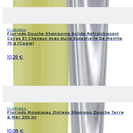
FLORINDA
Florinda Douche Shampoing Solide Rafraîchissant
Corps Et Cheveux Avec Huile Essentielle De Menthe
70 g (Copie)
10,29 €
FLORINDA
Florinda Mosaïques Italiens Shampoo Douche Terre
& Mer 200 ml
10,08 €