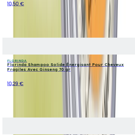
10,50 €
FLORINDA
Florinda Shampoo Solide Énergisant Pour Cheveux
Fragiles Avec Ginseng 70 gr
10,29 €