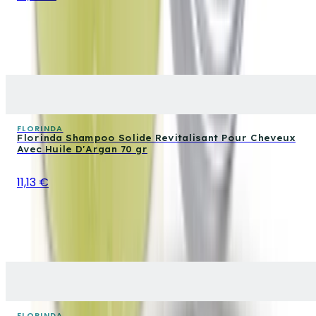
FLORINDA
Florinda Shampoo Solide Revitalisant Pour Cheveux
Avec Huile D'Argan 70 gr
11,13 €
FLORINDA