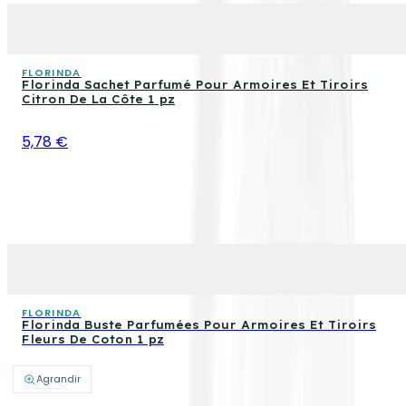
FLORINDA
Florinda Sachet Parfumé Pour Armoires Et Tiroirs
Citron De La Côte 1 pz
5,78 €
FLORINDA
Florinda Buste Parfumées Pour Armoires Et Tiroirs
Fleurs De Coton 1 pz
5,78 €
Agrandir