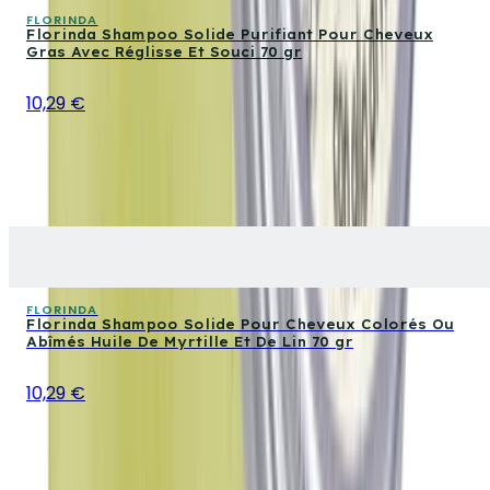
FLORINDA
Florinda Shampoo Solide Purifiant Pour Cheveux
Gras Avec Réglisse Et Souci 70 gr
10,29 €
FLORINDA
Florinda Shampoo Solide Pour Cheveux Colorés Ou
Abîmés Huile De Myrtille Et De Lin 70 gr
10,29 €