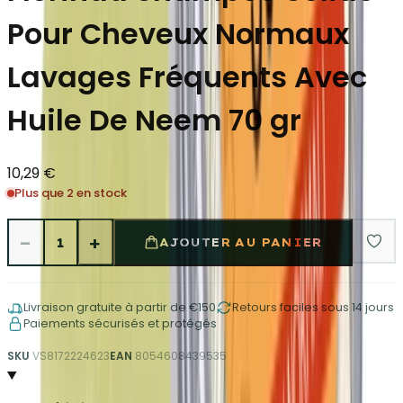
Pour Cheveux Normaux
Lavages Fréquents Avec
Huile De Neem 70 gr
10,29 €
Plus que 2 en stock
−
+
1
AJOUTER AU PANIER
Livraison gratuite à partir de €150
Retours faciles sous 14 jours
Paiements sécurisés et protégés
SKU
VS8172224623
EAN
8054608439535