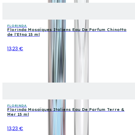
FLORINDA
Florinda Mosaïques Italiens Eau De Parfum Chinotto
de l'Etna 15 ml
13,23 €
FLORINDA
Florinda Mosaïques Italiens Eau De Parfum Terre &
Mer 15 ml
13,23 €