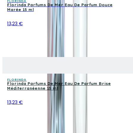
FLORINDA
Florinda Parfums De Mer Eau De Parfum Douce
Marée 15 ml
13,23 €
FLORINDA
Florinda Parfums De Mer Eau De Parfum Brise
Méditerranéenne 15 ml
13,23 €