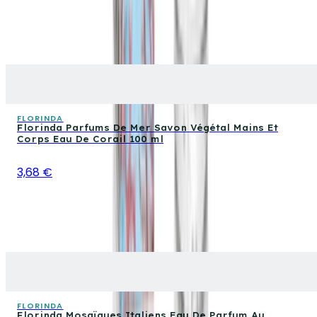
FLORINDA
Florinda Parfums De Mer Savon Végétal Mains Et
Corps Eau De Corail 100 ml
3,68 €
FLORINDA
Florinda Mosaïques Italiens Eau De Parfum Au