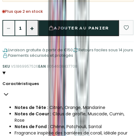
Plus que 2 en stock
−
+
1
AJOUTER AU PANIER
Livraison gratuite à partir de €150
Retours faciles sous 14 jours
Paiements sécurisés et protégés
SKU
VS1869957526
EAN
8054608437708
Caractéristiques
Notes de Tête :
Citron, Orange, Mandarine
Notes de Coeur :
Clous de girofle, Muscade, Cumin,
Rose
Notes de Fond :
Chêne, Patchouli, Santal
Fragrance inspirée des barrières de corail, idéale pour