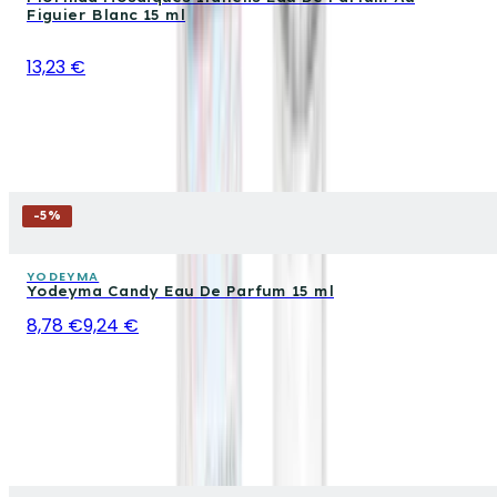
Figuier Blanc 15 ml
13,23 €
-
5
%
YODEYMA
Yodeyma Candy Eau De Parfum 15 ml
8,78 €
9,24 €