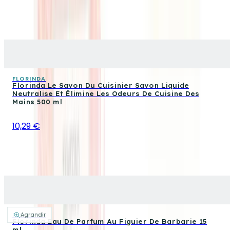
FLORINDA
Florinda Le Savon Du Cuisinier Savon Liquide
Neutralise Et Élimine Les Odeurs De Cuisine Des
Mains 500 ml
10,29 €
FLORINDA
Agrandir
Florinda Eau De Parfum Au Figuier De Barbarie 15
ml