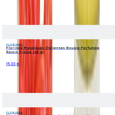
FLORINDA
Florinda Mosaïques Italiennes Bougie Parfumée
Raisin Fraise 145 gr
15,33 €
FLORINDA