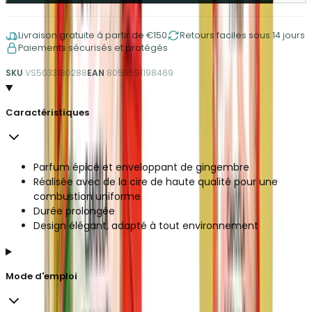
Livraison gratuite à partir de €150
Retours faciles sous 14 jours
Paiements sécurisés et protégés
SKU
VS5033180288
EAN
8059591198469
Caractéristiques
Parfum épicé et enveloppant de gingembre
Réalisée avec de la cire de haute qualité pour une
combustion uniforme
Durée prolongée
Design élégant, adapté à tout environnement
Mode d'emploi