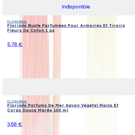
Indisponible
FLORINDA
Florinda Buste Parfumées Pour Armoires Et Tiroirs
Fleurs De Coton 1 pz
5,78 €
FLORINDA
Florinda Parfums De Mer Savon Végétal Mains Et
Corps Douce Marée 100 ml
3,68 €