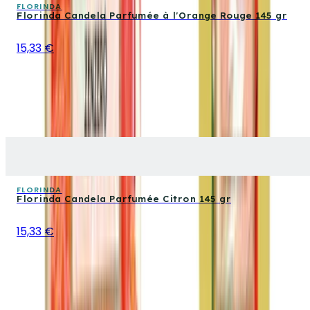
FLORINDA
Florinda Candela Parfumée à l'Orange Rouge 145 gr
15,33 €
FLORINDA
Florinda Candela Parfumée Citron 145 gr
15,33 €