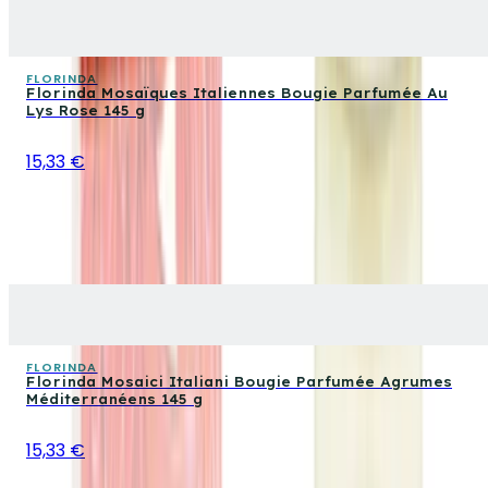
FLORINDA
Florinda Mosaïques Italiennes Bougie Parfumée Au
Lys Rose 145 g
15,33 €
FLORINDA
Florinda Mosaici Italiani Bougie Parfumée Agrumes
Méditerranéens 145 g
15,33 €