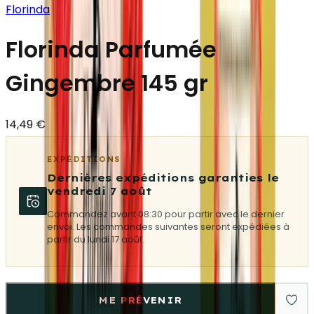
Florinda
Florinda Parfumée
Gingembre 145 gr
14,49 €
EXPÉDITIONS
Dernières expéditions garanties le
vendredi 7 août
Commandez avant 08:30 pour partir avec le dernier
envoi. Les commandes suivantes seront expédiées à
partir du lundi 17 août.
ME PRÉVENIR