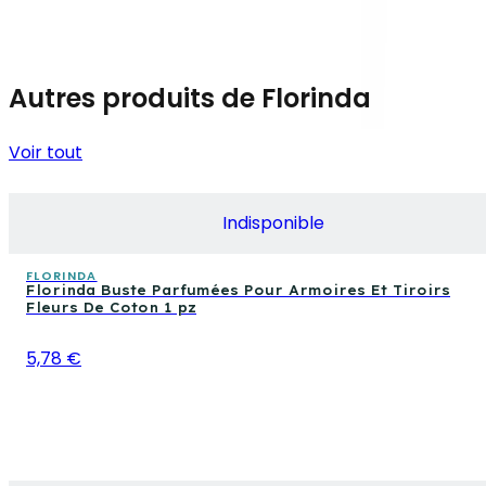
Autres produits de Florinda
Voir tout
Indisponible
FLORINDA
Florinda Buste Parfumées Pour Armoires Et Tiroirs
Fleurs De Coton 1 pz
5,78 €