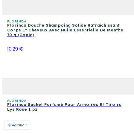
FLORINDA
Florinda Douche Shampoing Solide Rafraîchissant
Corps Et Cheveux Avec Huile Essentielle De Menthe
70 g (Copie)
10,29 €
FLORINDA
Florinda Sachet Parfumé Pour Armoires Et Tiroirs
Lys Rose 1 pz
5,78 €
Agrandir