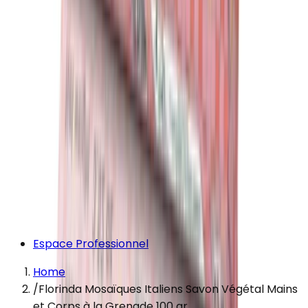
Espace Professionnel
Home
/
Florinda Mosaïques Italiens Savon Végétal Mains
et Corps à la Grenade 100 gr