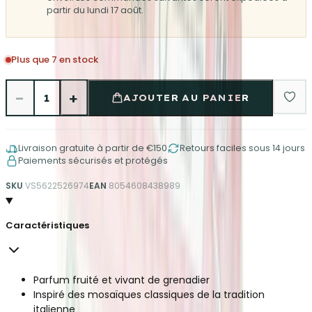
partir du lundi 17 août.
Plus que 7 en stock
−
+
1
AJOUTER AU PANIER
Livraison gratuite à partir de €150
Retours faciles sous 14 jours
Paiements sécurisés et protégés
SKU
VS5622526974
EAN
8054608438989
Caractéristiques
Parfum fruité et vivant de grenadier
Inspiré des mosaïques classiques de la tradition
italienne