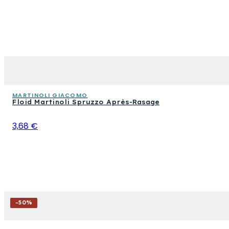
MARTINOLI GIACOMO
Floid Martinoli Spruzzo Après-Rasage
3,68 €
-
50
%