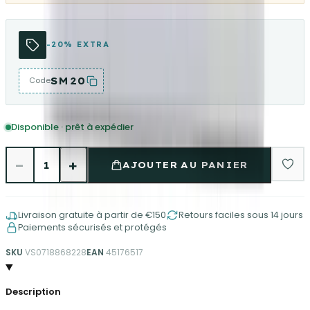
-20% EXTRA
SM20
Code
Disponible · prêt à expédier
−
+
1
AJOUTER AU PANIER
Livraison gratuite à partir de €150
Retours faciles sous 14 jours
Paiements sécurisés et protégés
SKU
VS0718868228
EAN
45176517
Description