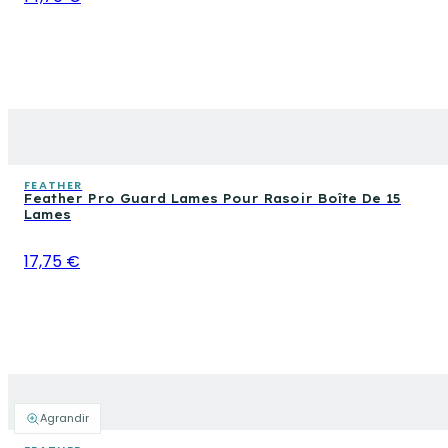
FEATHER
Feather Pro Guard Lames Pour Rasoir Boîte De 15
Lames
17,75 €
Agrandir