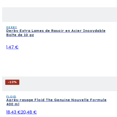
DERBY
Derby Extra Lames de Rasoir en Acier Inoxydable
Boîte de 10 pz
1,47 €
-
10
%
FLOID
Après-rasage Floid The Genuine Nouvelle Formule
400 ml
18,43 €
20,48 €