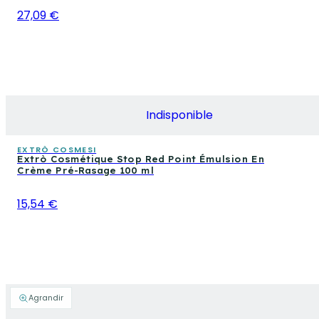
27,09 €
Indisponible
EXTRÒ COSMESI
Extrò Cosmétique Stop Red Point Émulsion En
Crème Pré-Rasage 100 ml
15,54 €
Agrandir