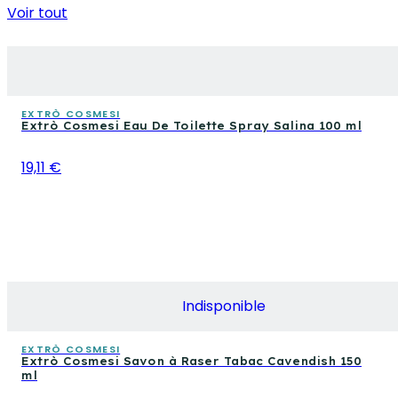
Voir tout
EXTRÒ COSMESI
Extrò Cosmesi Eau De Toilette Spray Salina 100 ml
19,11 €
Indisponible
EXTRÒ COSMESI
Extrò Cosmesi Savon à Raser Tabac Cavendish 150
ml