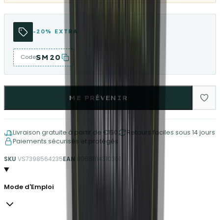
-20% EXTRA
SM20
Code
ME PRÉVENIR
Livraison gratuite à partir de €150
Retours faciles sous 14 jours
Paiements sécurisés et protégés
SKU
VS7398564235
EAN
8056814310301
Mode d'Emploi