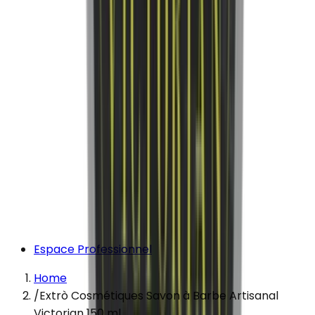
Espace Professionnel
Home
/
Extrò Cosmétiques Savon à Barbe Artisanal
Victorian 150 ml