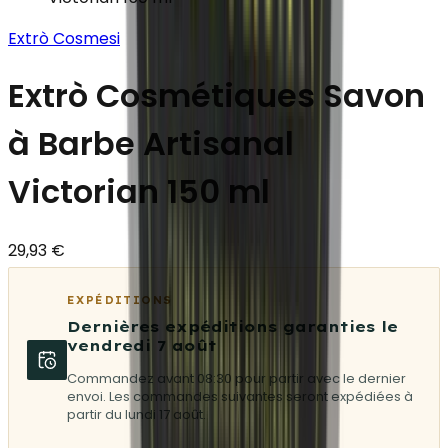
Extrò Cosmesi
Extrò Cosmétiques Savon
à Barbe Artisanal
Victorian 150 ml
29,93 €
EXPÉDITIONS
Dernières expéditions garanties le
vendredi 7 août
Commandez avant 08:30 pour partir avec le dernier
envoi. Les commandes suivantes seront expédiées à
partir du lundi 17 août.