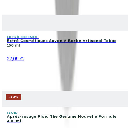
EXTRÒ COSMESI
Extrò Cosmétiques Savon À Barbe Artisanal Tabac
150 ml
27,09 €
-
10
%
FLOID
Après-rasage Floid The Genuine Nouvelle Formule
400 ml