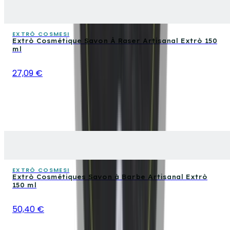
EXTRÒ COSMESI
Extrò Cosmétique Savon À Raser Artisanal Extrò 150
ml
27,09 €
EXTRÒ COSMESI
Extrò Cosmétiques Savon à Barbe Artisanal Extrò
150 ml
50,40 €