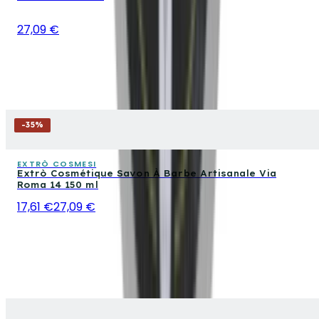
27,09 €
-
35
%
EXTRÒ COSMESI
Extrò Cosmétique Savon À Barbe Artisanale Via
Roma 14 150 ml
17,61 €
27,09 €