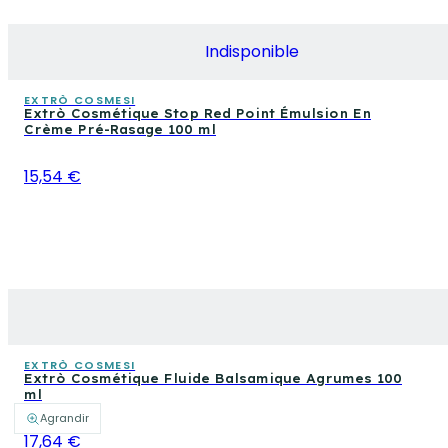
Indisponible
EXTRÒ COSMESI
Extrò Cosmétique Stop Red Point Émulsion En
Crème Pré-Rasage 100 ml
15,54 €
EXTRÒ COSMESI
Extrò Cosmétique Fluide Balsamique Agrumes 100
ml
Agrandir
17,64 €