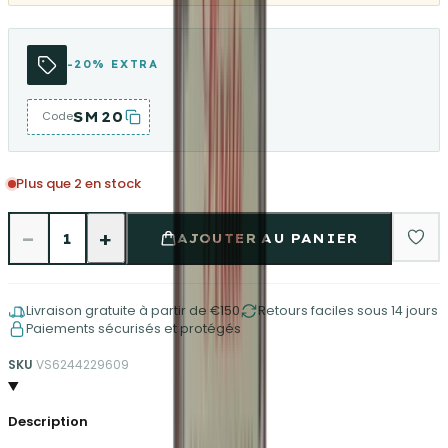
-20% EXTRA
SM20
Code
Plus que 2 en stock
−
+
1
AJOUTER AU PANIER
Livraison gratuite à partir de €150
Retours faciles sous 14 jours
Paiements sécurisés et protégés
SKU
VS6244229609
Description