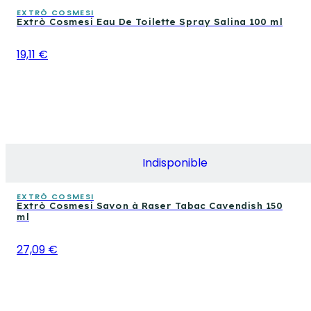
EXTRÒ COSMESI
Extrò Cosmesi Eau De Toilette Spray Salina 100 ml
19,11 €
Indisponible
EXTRÒ COSMESI
Extrò Cosmesi Savon à Raser Tabac Cavendish 150
ml
27,09 €