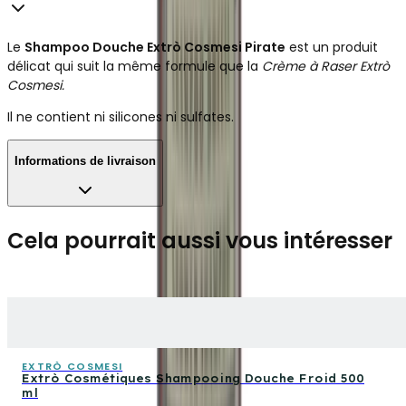
Le
Shampoo Douche Extrò Cosmesi Pirate
est un produit
délicat qui suit la même formule que la
Crème à Raser Extrò
Cosmesi.
Il ne contient ni silicones ni sulfates.
Informations de livraison
Cela pourrait aussi vous intéresser
EXTRÒ COSMESI
Extrò Cosmétiques Shampooing Douche Froid 500
ml