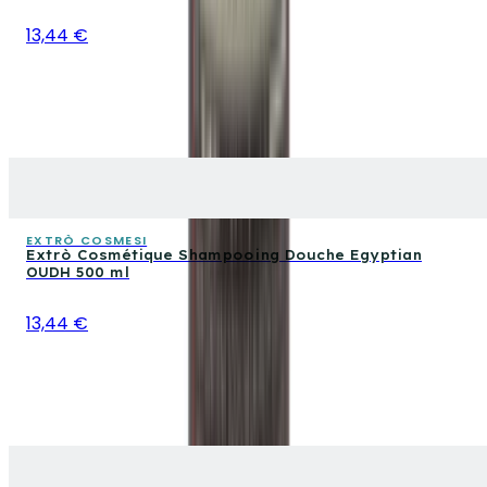
13,44 €
EXTRÒ COSMESI
Extrò Cosmétique Shampooing Douche Egyptian
OUDH 500 ml
13,44 €