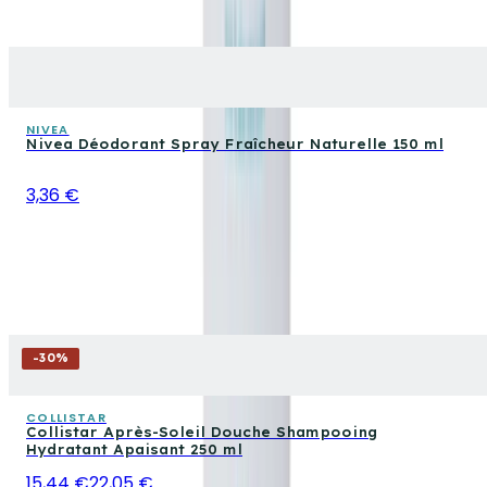
NIVEA
Nivea Déodorant Spray Fraîcheur Naturelle 150 ml
3,36 €
-
30
%
COLLISTAR
Collistar Après-Soleil Douche Shampooing
Hydratant Apaisant 250 ml
15,44 €
22,05 €