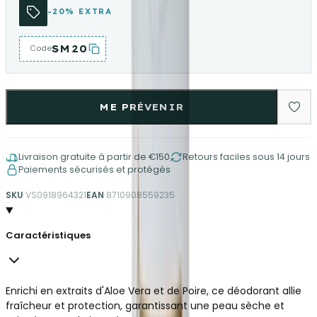
-20% EXTRA
SM20
Code
ME PRÉVENIR
Livraison gratuite à partir de €150
Retours faciles sous 14 jours
Paiements sécurisés et protégés
SKU
VS0918964321
EAN
8710908559235
Caractéristiques
Enrichi en extraits d'Aloe Vera et de Poire, ce déodorant allie
fraîcheur et protection, garantissant une peau sèche et