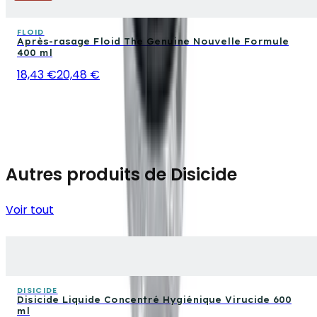
FLOID
Après-rasage Floid The Genuine Nouvelle Formule
400 ml
18,43 €
20,48 €
Autres produits de Disicide
Voir tout
DISICIDE
Disicide Liquide Concentré Hygiénique Virucide 600
ml