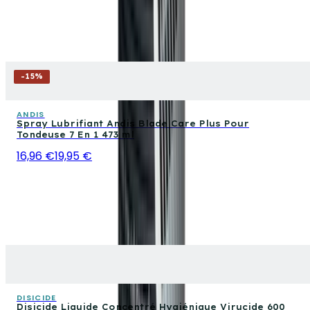
-
15
%
ANDIS
Spray Lubrifiant Andis Blade Care Plus Pour
Tondeuse 7 En 1 473 ml
16,96 €
19,95 €
DISICIDE
Disicide Liquide Concentré Hygiénique Virucide 600