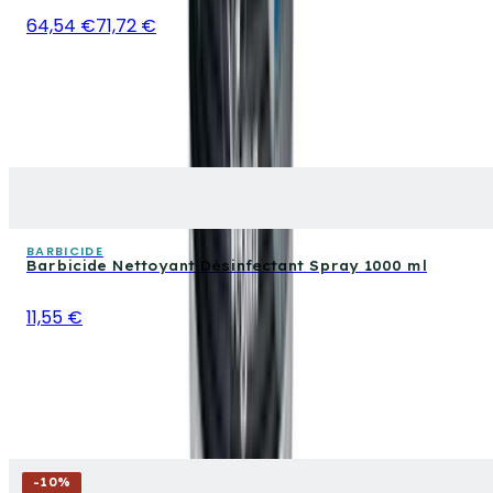
64,54 €
71,72 €
BARBICIDE
Barbicide Nettoyant Désinfectant Spray 1000 ml
11,55 €
-
10
%