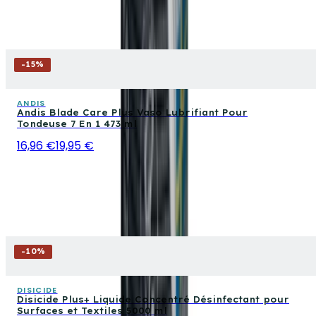
-
15
%
ANDIS
Andis Blade Care Plus Vaso Lubrifiant Pour
Tondeuse 7 En 1 473 ml
16,96 €
19,95 €
-
10
%
DISICIDE
Disicide Plus+ Liquide Concentré Désinfectant pour
Surfaces et Textiles 5000 ml