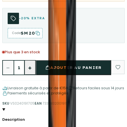
-20% EXTRA
SM20
Code
Plus que 3 en stock
−
+
1
AJOUTER AU PANIER
Livraison gratuite à partir de €150
Retours faciles sous 14 jours
Paiements sécurisés et protégés
SKU
VS0240191705
EAN
7332832001911
Description