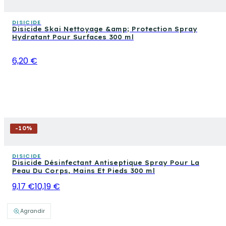
DISICIDE
Disicide Skai Nettoyage &amp; Protection Spray
Hydratant Pour Surfaces 300 ml
6,20 €
-
10
%
DISICIDE
Disicide Désinfectant Antiseptique Spray Pour La
Peau Du Corps, Mains Et Pieds 300 ml
9,17 €
10,19 €
Agrandir