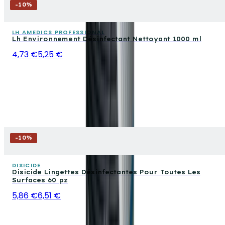
-
10
%
LH AMEDICS PROFESSIONAL
Lh Environnement Désinfectant Nettoyant 1000 ml
4,73 €
5,25 €
-
10
%
DISICIDE
Disicide Lingettes Désinfectantes Pour Toutes Les
Surfaces 60 pz
5,86 €
6,51 €