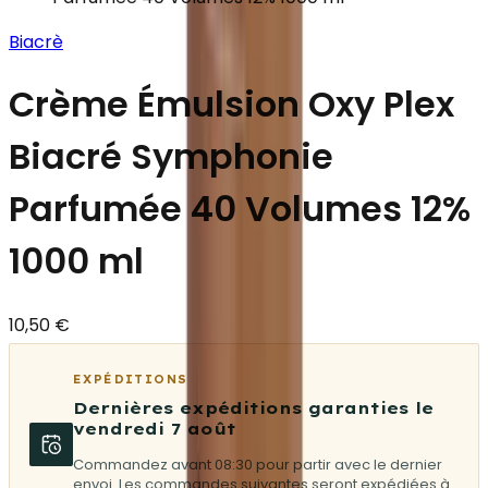
Biacrè
Crème Émulsion Oxy Plex
Biacré Symphonie
Parfumée 40 Volumes 12%
1000 ml
10,50 €
EXPÉDITIONS
Dernières expéditions garanties le
vendredi 7 août
Commandez avant 08:30 pour partir avec le dernier
envoi. Les commandes suivantes seront expédiées à