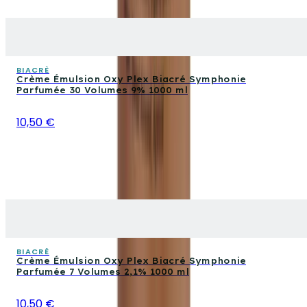
BIACRÈ
Crème Émulsion Oxy Plex Biacré Symphonie
Parfumée 30 Volumes 9% 1000 ml
10,50 €
BIACRÈ
Crème Émulsion Oxy Plex Biacré Symphonie
Parfumée 7 Volumes 2,1% 1000 ml
10,50 €