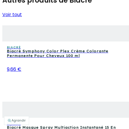
Autres produits de Biacrè
Voir tout
BIACRÈ
Biacrè Symphony Color Plex Crème Colorante
Permanente Pour Cheveux 100 ml
9,66 €
Agrandir
BIACRÈ
Biacrè Masque Spray Multiaction Instantané 15 En