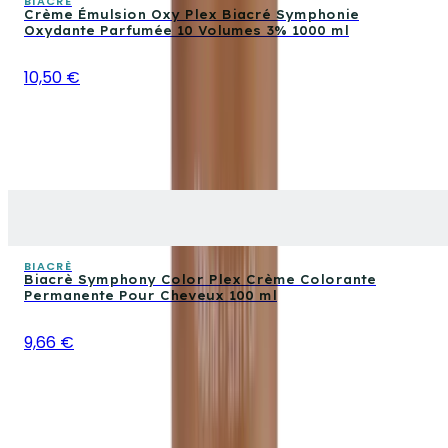
BIACRÈ
Crème Émulsion Oxy Plex Biacré Symphonie
Oxydante Parfumée 10 Volumes 3% 1000 ml
10,50 €
BIACRÈ
Biacrè Symphony Color Plex Crème Colorante
Permanente Pour Cheveux 100 ml
9,66 €