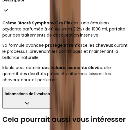
Description
Crème Biacré Symphony Oxy Plex
est une émulsion
oxydante parfumée à 40 volumes (12%) de 1000 ml, parfaite
pour des traitements de décoloration intensive.
Sa formule avancée
protège et renforce les cheveux
durant
le processus, prévenant les dommages et maintenant la
brillance naturelle.
Idéale pour obtenir
des éclaircissements élevés
, elle
garantit des résultats précis et uniformes, laissant les
cheveux doux et parfumés.
Informations de livraison
Cela pourrait aussi vous intéresser