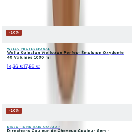
-
20
%
WELLA PROFESSIONAL
Wella Koleston Welloxon Perfect Émulsion Oxydante
40 Volumes 1000 ml
14,36 €
17,96 €
-
20
%
DIRECTIONS HAIR COLOUR
Directions Couleur de Cheveux Couleur Semi-