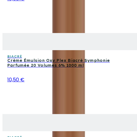
BIACRÈ
Crème Émulsion Oxy Plex Biacré Symphonie
Parfumée 20 Volumes 6% 1000 ml
10,50 €