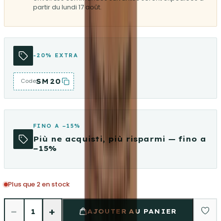
partir du lundi 17 août.
-20% EXTRA
SM20
Code
FINO A −15%
Più ne acquisti, più risparmi — fino a
−15%
Plus que 2 en stock
−
+
1
AJOUTER AU PANIER