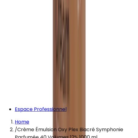
Espace Professionnel
Home
/
Crème Émulsion Oxy Plex Biacré Symphonie
Parfumée 40 Volumes 12% 1000 ml