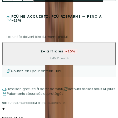
PIÙ NE ACQUISTI, PIÙ RISPARMI — FINO A
−15%
Les unités doivent être du même produit.
2+ articles
−10%
9,45 € l'unité
Ajoutez-en 1 pour obtenir −10%
Livraison gratuite à partir de €150
Retours faciles sous 14 jours
Paiements sécurisés et protégés
SKU
VS6870413888
EAN
8028498969175