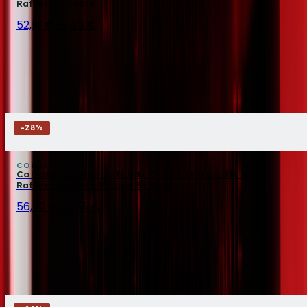
Raffermissante
52,16 €
72,45 €
-
28
%
COLLISTAR
Collistar Coffret Lift Hd+ Crème Ultra Liftante
Raffermissante Visage Et Cou
56,70 €
78,75 €