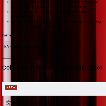
complexe Tens-Activ® – soulève immédiatement la
peau, élimine les rides et définit les contours
complexe Lift HD® – lutte intensément contre le
vieillissement cutané
poudre multi-réflecteur – reflète la lumière apportant
ainsi de la luminosité à la peau
Format :
50ml
Informations de livraison
Cela pourrait aussi vous intéresser
-
28
%
COLLISTAR
Collistar Coffret Lift HD+ Routine Liftante