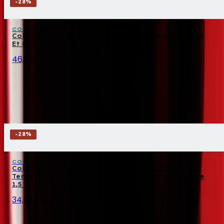
-
28
%
COLLISTAR
Collistar Lift HD+ Sérum Liftant Remodelant Visage
Et Cou 30 ml
46,87 €
65,10 €
-
28
%
COLLISTAR
Collistar Milano Lift HD+ Ampoules Liftantes Effet
Tenseur Immédiat Visage, Cou Et Décolleté 7 pz De
1,5 ml
34,02 €
47,25 €