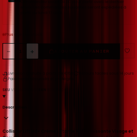
Commandez avant 08:30 pour partir avec le dernier
envoi. Les commandes suivantes seront expédiées à
partir du lundi 17 août.
Plus que 1 en stock
−
+
1
AJOUTER AU PANIER
Livraison gratuite à partir de €150
Retours faciles sous 14 jours
Paiements sécurisés et protégés
SKU
VS1290760550
EAN
8015150247221
Description
Collistar Lift Hd+ Crème Liftante Raffermissante Visage et