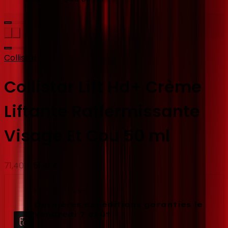
Collistar
Collistar Lift Hd+ Crème
Liftante Raffermissante
Visage Et Cou 50 ml
71,40 €
51,41 €
-
28
%
EXPÉDITIONS
Dernières expéditions garanties le
vendredi 7 août