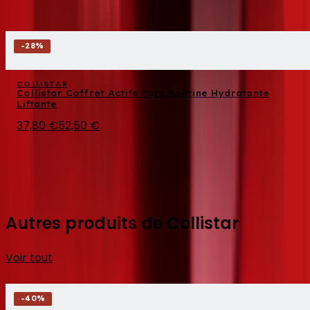
-
28
%
COLLISTAR
Collistar Coffret Actifs Purs Routine Hydratante
Liftante
37,80 €
52,50 €
Autres produits de Collistar
Voir tout
-
40
%