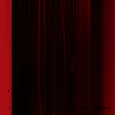
Espace Professionnel
Home
/
Collistar Lift Hd+ Crème Liftante Raffermissante
Visage Et Cou 50 ml