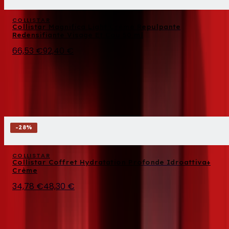
COLLISTAR
Collistar Magnifica Light Crème Repulpante
Redensifiante Visage Et Cou 50 ml
66,53 €
92,40 €
-
28
%
COLLISTAR
Collistar Coffret Hydratation Profonde Idroattiva+
Crème
34,78 €
48,30 €