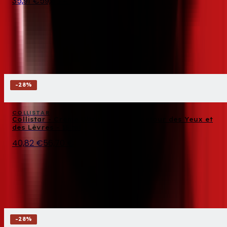
35,91 €
59,85 €
-
28
%
COLLISTAR
Collistar - Crème Ultra Liftante Contour des Yeux et
des Lèvres - 15 ml
40,82 €
56,70 €
-
28
%