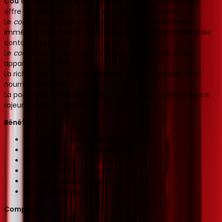
Cou
est une crème lifting pour le cou et le décolleté qui
offre un traitement avancé contre le vieillissement.
Le
complexe Tens-Activ®
fournit un traitement liftant
immédiat et en même temps élimine les rides et définit les
contours du visage.
Le
complexe Lift HD®
s'assure que la peau retrouve son
apparence juvénile.
La riche texture s'absorbe rapidement dans la peau et la
nourrit intensément.
La poudre multi-réflecteur est la cerise sur le gâteau de ce
rajeunissement instantané.
Bénéfices :
avec effet liftant immédiat
agit contre le vieillissement cutané
réduit les rides
donne élasticité et fermeté
illumine et embellit la peau
s'absorbe rapidement
Composition :