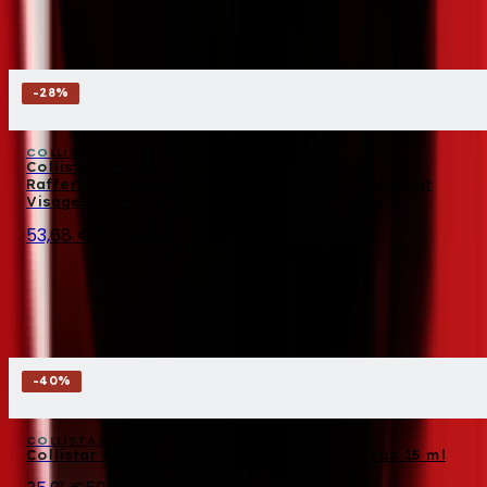
-
28
%
COLLISTAR
Collistar Coffret Lift HD+ Crème Liftante
Raffermissante 50 ml + Sérum Liftant Remodelant
Visage Et Cou 7 ml + Beauty Bag The Bridge
53,68 €
74,55 €
-
40
%
COLLISTAR
Collistar Crème Perfection Contour des Yeux 15 ml