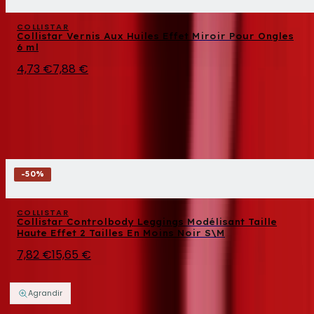
COLLISTAR
Collistar Vernis Aux Huiles Effet Miroir Pour Ongles
6 ml
4,73 €
7,88 €
-
50
%
COLLISTAR
Collistar Controlbody Leggings Modélisant Taille
Haute Effet 2 Tailles En Moins Noir S\M
7,82 €
15,65 €
Agrandir