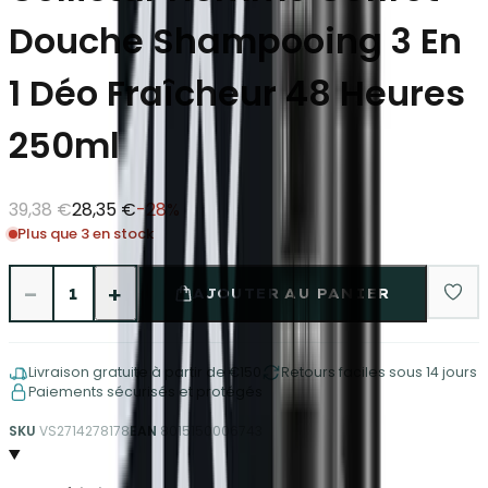
Douche Shampooing 3 En
1 Déo Fraîcheur 48 Heures
250ml
39,38 €
28,35 €
-
28
%
Plus que 3 en stock
−
+
1
AJOUTER AU PANIER
Livraison gratuite à partir de €150
Retours faciles sous 14 jours
Paiements sécurisés et protégés
SKU
VS2714278178
EAN
8015150006743