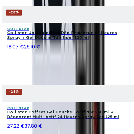
-
28
%
COLLISTAR
Collistar Uomo Coffret Déo Fraîcheur 48 Heures
Spray + Gel Douche Tonifiant 100 ml
18,07 €
25,10 €
-
28
%
COLLISTAR
Collistar Coffret Gel Douche Tonifiant 250 ml +
Déodorant Multi-Actif 24 Heures Spray Sec 125 ml
27,22 €
37,80 €