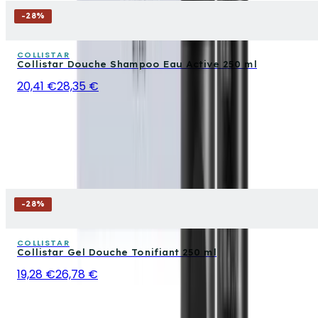
-
28
%
COLLISTAR
Collistar Douche Shampoo Eau Active 250 ml
20,41 €
28,35 €
-
28
%
COLLISTAR
Collistar Gel Douche Tonifiant 250 ml
19,28 €
26,78 €