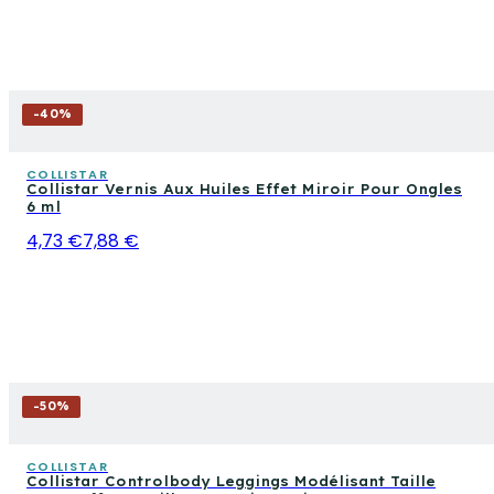
-
40
%
COLLISTAR
Collistar Vernis Aux Huiles Effet Miroir Pour Ongles
6 ml
4,73 €
7,88 €
-
50
%
COLLISTAR
Collistar Controlbody Leggings Modélisant Taille