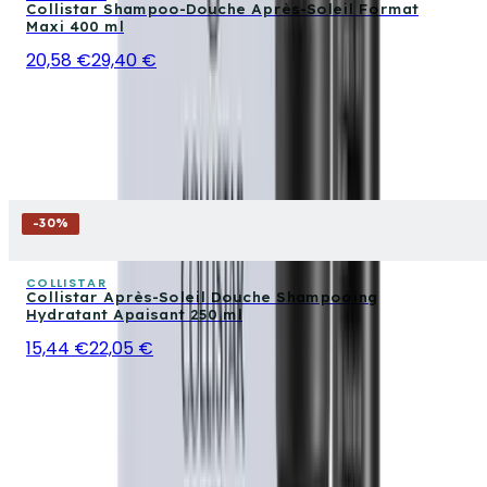
Collistar Shampoo-Douche Après-Soleil Format
Maxi 400 ml
20,58 €
29,40 €
-
30
%
COLLISTAR
Collistar Après-Soleil Douche Shampooing
Hydratant Apaisant 250 ml
15,44 €
22,05 €