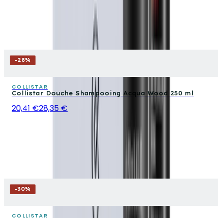
-
28
%
COLLISTAR
Collistar Douche Shampooing Acqua Wood 250 ml
20,41 €
28,35 €
-
30
%
COLLISTAR