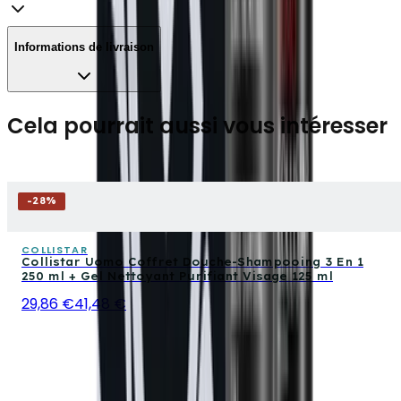
Informations de livraison
Cela pourrait aussi vous intéresser
-
28
%
COLLISTAR
Collistar Uomo Coffret Douche-Shampooing 3 En 1
250 ml + Gel Nettoyant Purifiant Visage 125 ml
29,86 €
41,48 €