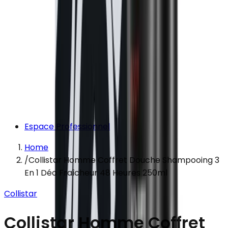
Espace Professionnel
Home
/
Collistar Homme Coffret Douche Shampooing 3
En 1 Déo Fraîcheur 48 Heures 250ml
Collistar
Collistar Homme Coffret