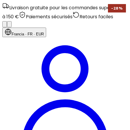
Livraison gratuite pour les commandes supérieures
-
28
%
à 150 €
Paiements sécurisés
Retours faciles
Francia
· FR
· EUR