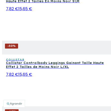
Haute Effet 2 Tailles En Moins Noir S\M
7,82 €
15,65 €
-
50
%
COLLISTAR
Collistar Controlbody Leggings Gainant Taille Haute
Effet 2 Tailles de Moins Noir L/XL
7,82 €
15,65 €
Agrandir