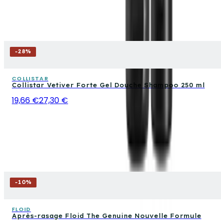
-
28
%
COLLISTAR
Collistar Vetiver Forte Gel Douche Shampoo 250 ml
19,66 €
27,30 €
-
10
%
FLOID
Après-rasage Floid The Genuine Nouvelle Formule