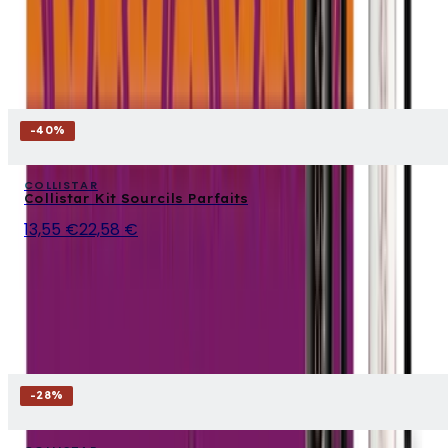
-
40
%
COLLISTAR
Collistar Kit Sourcils Parfaits
13,55 €
22,58 €
-
28
%