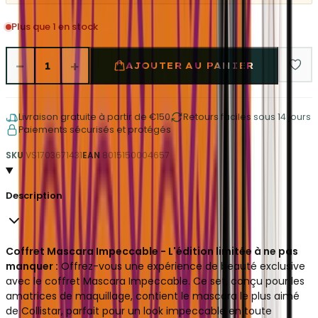
Plus que 1 en stock
−
+
1
AJOUTER AU PANIER
Livraison gratuite à partir de €150
Retours faciles sous 14 jours
Paiements sécurisés et protégés
SKU
VS1703671431
EAN
8015150004657
Description
Coffret Mascara Impeccable - L'édition limitée à ne pas
manquer :
Offrez-vous une expérience de beauté exclusive
avec le coffret Mascara Impeccable.
Ce set,
conçu pour les
amatrices de maquillage,
contient le mascara le plus aimé
de Collistar,
parfait pour un look impeccable en toute