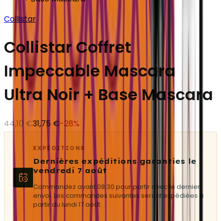
Collistar
Collistar Coffret
Impeccable Mascara
Ultra Noir + Base Mascara
44,10 €
31,75 €
-
28
%
EXPÉDITIONS
Dernières expéditions garanties le
vendredi 7 août
Commandez avant 08:30 pour partir avec le dernier
envoi. Les commandes suivantes seront expédiées à
partir du lundi 17 août.