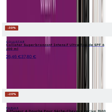
-
30
%
COLLISTAR
Collistar Superbronzant Intensif Ultra Rapide SPF 6
200 ml
26,46 €
37,80 €
-
20
%
PARLUX
Diffuseur A Douche Pour Sèche-Cheveux Parlux 3500