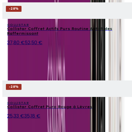
-
28
%
COLLISTAR
Collistar Coffret Actifs Purs Routine Anti-Rides
Raffermissant
37,80 €
52,50 €
-
28
%
COLLISTAR
Collistar Coffret Puro Rouge à Lèvres
25,33 €
35,18 €