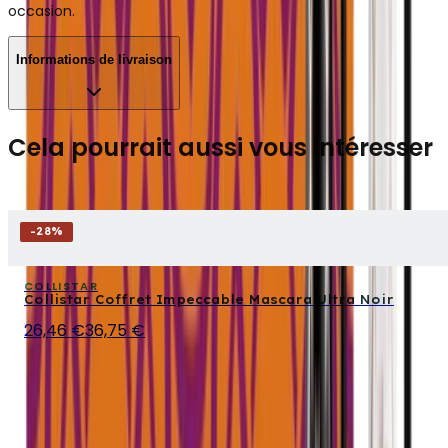
occasion.
Informations de livraison
Cela pourrait aussi vous intéresser
-
28
%
COLLISTAR
Collistar Coffret Impeccable Mascara Ultra Noir
26,46 €
36,75 €