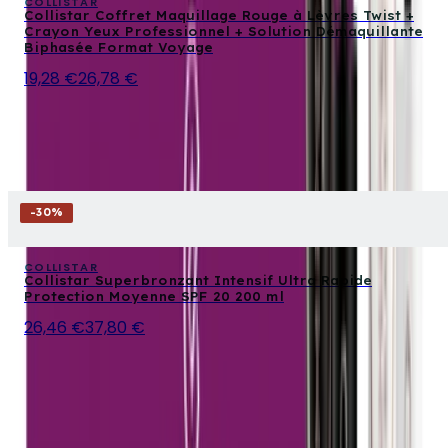
COLLISTAR
Collistar Coffret Maquillage Rouge à Lèvres Twist +
Crayon Yeux Professionnel + Solution Démaquillante
Biphasée Format Voyage
19,28 €
26,78 €
-
30
%
COLLISTAR
Collistar Superbronzant Intensif Ultra Rapide
Protection Moyenne SPF 20 200 ml
26,46 €
37,80 €