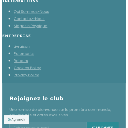
INFORMATIONS
Qui Sommes-Nous
Contactez-Nous
Magasin Physique
ENTREPRISE
Livraison
Paiements
Retours
Cookies Policy
Privacy Policy
Rejoignez le club
Une remise de bienvenue sur la première commande,
nouveautés et offres exclusives.
Agrandir
Adresse e-mail pour la newsletter
S'ABONNER