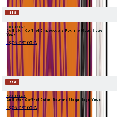
-
28
%
COLLISTAR
Collistar Coffret Impeccable Routine Maquillage
Yeux
23,06 €
32,03 €
-
28
%
COLLISTAR
Collistar Coffret Infini Routine Maquillage Yeux
23,06 €
32,03 €