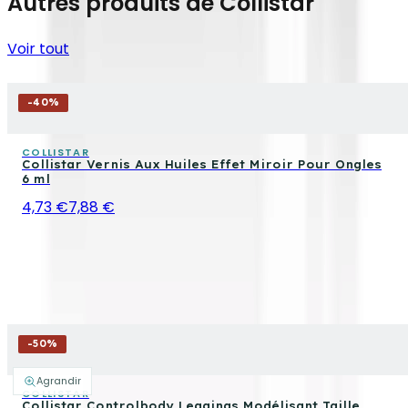
Autres produits de Collistar
Voir tout
-
40
%
COLLISTAR
Collistar Vernis Aux Huiles Effet Miroir Pour Ongles
6 ml
4,73 €
7,88 €
-
50
%
Agrandir
COLLISTAR
Collistar Controlbody Leggings Modélisant Taille