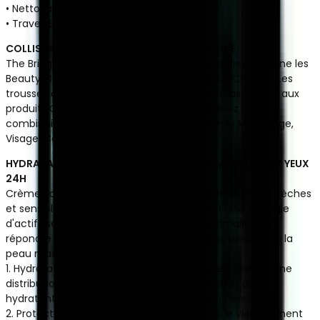
• Nettoyant Scrub Visage et Barbe 30 ml
• Travel-Bag THE BRIDGE
COLLISTAR ET THE BRIDGE, PASSION ITALIENNE
The Bridge, excellence de la maroquinerie italienne, signe les
Beauty-Bag exclusives des coffrets cadeaux Collistar. Les
trousses au design élégant et essentiel sont associées aux
produits Collistar les plus appréciés : choisissez votre
combinaison parmi les propositions des lignes Maquillage,
Visage, Corps et Homme.
HYDRATANT PROTECTEUR QUOTIDIEN CRÈME VISAGE ET YEUX
24H
Crème riche et ultra-confort indiquée pour les peaux sèches
et sensibles. Hydra Face&Eye Complex® est une synergie
d'actifs sélectionnés en concentration optimale pour
répondre avec la plus grande efficacité aux besoins de la
peau masculine.
1. Hydratation immédiate et de longue durée : assure une
distribution optimale sur la peau avec un effet direct
hydratant longue durée et indirect anti-sécheresse.
2. Protection contre le stress, la pollution et le vieillissement