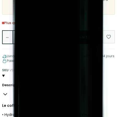
partir du lundi 17 août.
Plus que 4 en stock
−
+
1
AJOUTER AU PANIER
Livraison gratuite à partir de €150
Retours faciles sous 14 jours
Paiements sécurisés et protégés
SKU
VS1768234637
EAN
8015150005005
Description
Le coffret est composé de :
• Hydratant Protecteur Quotidien Visage et Yeux 80 ml