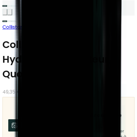
Collistar
Collistar Coffret
Hydratant Protecteur
Quotidien
49,35 €
35,53 €
-
28
%
EXPÉDITIONS
Dernières expéditions garanties le
vendredi 7 août
Commandez avant 08:30 pour partir avec le dernier
envoi. Les commandes suivantes seront expédiées à