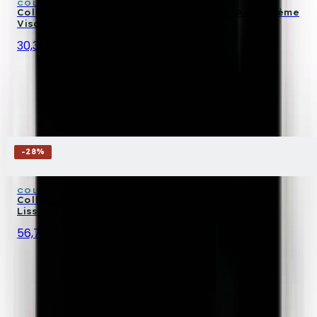
COLLISTAR
Collistar Uomo Hydra Coffret Hydratant Avec Crème
Visage Et Gel Nettoyant
30,31 €
42,11 €
-
28
%
COLLISTAR
Collistar Coffret Régénère Crème Anti-Rides
Lissante Visage Et Cou
56,70 €
78,75 €