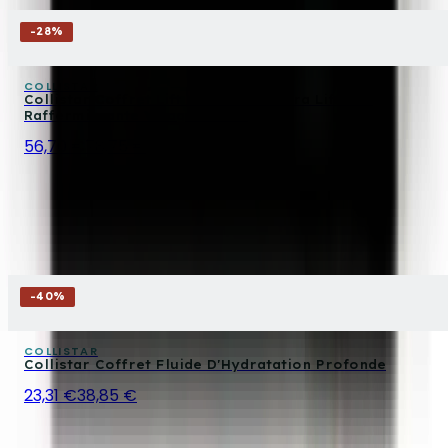
-
28
%
COLLISTAR
Collistar Coffret Lift Hd+ Crème Ultra Liftante
Raffermissante Visage Et Cou
56,70 €
78,75 €
-
40
%
COLLISTAR
Collistar Coffret Fluide D'Hydratation Profonde
23,31 €
38,85 €