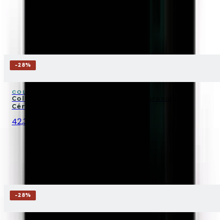
-
28
%
COLLISTAR
Collistar Coffret Aquagel Acide Hyaluronique +
Céramides
42,34 €
58,80 €
-
28
%