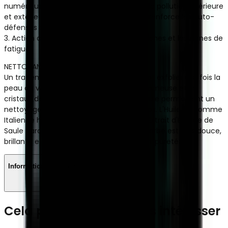
numérique (lumière bleue) : protège de la pollution intérieure
et extérieure, prévient le stress oxydatif, renforce les auto-
défenses cutanées.
3. Action contour des Yeux : réduit les poches et les signes de
fatigue.
NETTOYANT SCRUB VISAGE ET BARBE
Un traitement spécifique pour nettoyer et exfolier à la fois la
peau du visage et la barbe. La texture crémeuse et les
cristaux de sucre contenus dans la formule permettent un
nettoyage quotidien doux et à effet détox. L'Huile de Pomme
Italienne hydrate et nourrit l'épiderme. L'Extrait d'Écorce de
Saule garantit une action purifiante. La barbe est plus douce,
brillante et définie, la peau lisse et sans impuretés.
Informations de livraison
Cela pourrait aussi vous intéresser