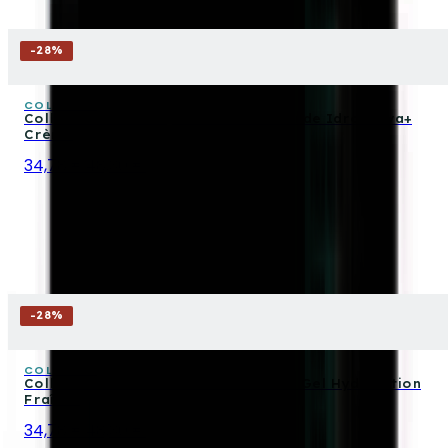
-
28
%
COLLISTAR
Collistar Coffret Hydratation Profonde Idroattiva+
Crème
34,78 €
48,30 €
-
28
%
COLLISTAR
Collistar Coffret Idroattiva+ Crème Gel Hydratation
Fraîche
34,78 €
48,30 €