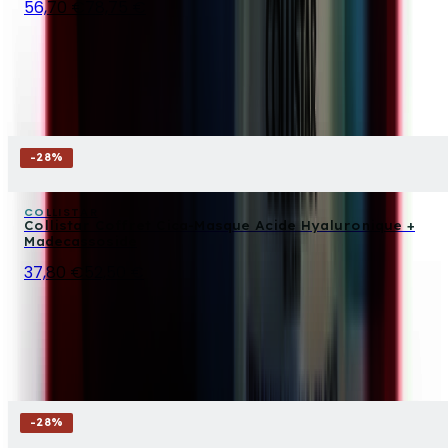
56,70 €
78,75 €
-
28
%
COLLISTAR
Collistar Coffret Cica-Masque Acide Hyaluronique +
Madecassoside
37,80 €
52,50 €
-
28
%