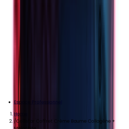
Espace Professionnel
Home
/
Collistar Coffret Crème Baume Collagène +
Malachite