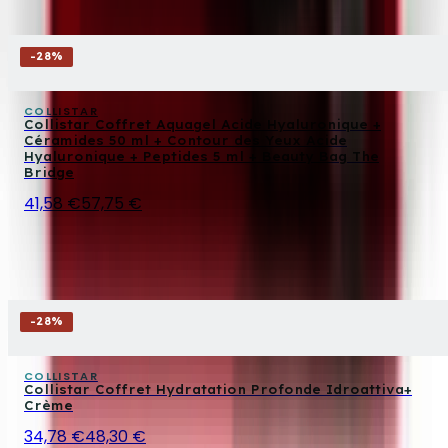
-
28
%
COLLISTAR
Collistar Coffret Aquagel Acide Hyaluronique +
Céramides 50 ml + Contour des Yeux Acide
Hyaluronique + Peptides 5 ml + Beauty Bag The
Bridge
41,58 €
57,75 €
-
28
%
COLLISTAR
Collistar Coffret Hydratation Profonde Idroattiva+
Crème
34,78 €
48,30 €