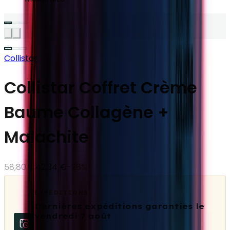
Collistar
Collistar Coffret Crème
Baume Collagène +
Malachite
58,80 €
42,34 €
-
28
%
EXPÉDITIONS
Dernières expéditions garanties le
vendredi 7 août