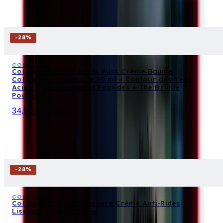
-
28
%
COLLISTAR
Collistar Coffret Actifs Purs Crème Baume
Collagène + Malachite 50 ml + Contour des Yeux
Acide Hyaluronique et Peptides + The Bridge
Pochette
34,09 €
47,36 €
-
28
%
COLLISTAR
Collistar Coffret Régénère Crème Anti-Rides
Lissante Visage Et Cou