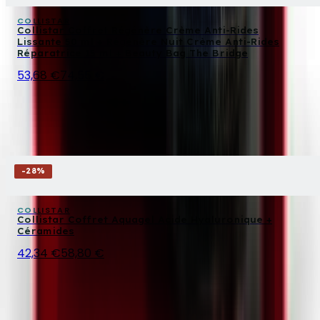
COLLISTAR
Collistar Coffret Régénère Crème Anti-Rides
Lissante 50 ml + Régénère Nuit Crème Anti-Rides
Réparatrice 15 ml + Beauty Bag The Bridge
53,68 €
74,55 €
-
28
%
COLLISTAR
Collistar Coffret Aquagel Acide Hyaluronique +
Céramides
42,34 €
58,80 €