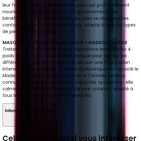
leur fonctionnalité). Résultats : la peau est profondément
nourrie, compacte et tonique. Progressivement, elle
bénéficie d'un nouveau soutien, les rides se réduisent, les
contours du visage sont plus définis. Adapté à tous les types
de peau, même sensibles.
MASQUE CICA ACIDE HYALURONIQUE + MADECASSOSIDE
Traitement à la texture riche et réparatrice enrichi avec 4
poids moléculaires d'Acide Hyaluronique pour agir sur les
différentes couches cutanées et assurer une hydratation
intense et multi-niveaux. À l'Acide Hyaluronique est associé le
Madecassoside, molécule active de la Centella Asiatica
connue pour ses extraordinaires capacités apaisantes : elle
calme les irritations et répare la barrière cutanée. Adapté à
tous les types de peau, même sensibles.
Informations de livraison
Cela pourrait aussi vous intéresser