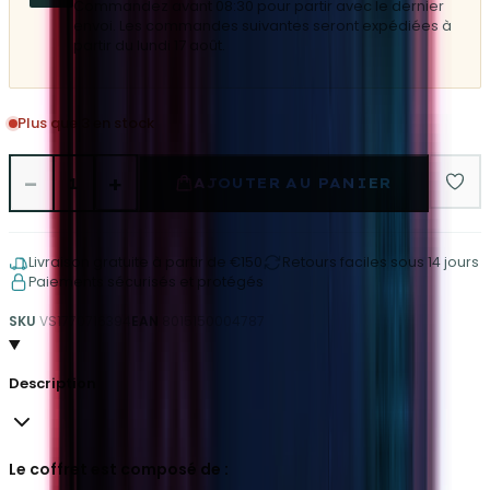
Commandez avant 08:30 pour partir avec le dernier
envoi. Les commandes suivantes seront expédiées à
partir du lundi 17 août.
Plus que 3 en stock
−
+
1
AJOUTER AU PANIER
Livraison gratuite à partir de €150
Retours faciles sous 14 jours
Paiements sécurisés et protégés
SKU
VS1770716394
EAN
8015150004787
Description
Le coffret est composé de :