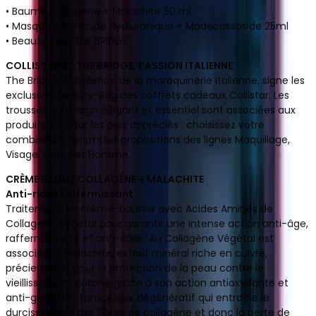
• Baume Collagène + Malachite 50 ml
• Masque Cica Acide Hyaluronique + Madecassoside 25ml
• Beauty-bag THE BRIDGE
COLLISTAR ET THE BRIDGE, PASSION ITALIENNE
The Bridge, excellence de la maroquinerie italienne, signe les
exclusives Beauty-Bag des coffrets cadeaux Collistar. Les
trousses au design élégant et essentiel sont associées aux
produits Collistar les plus appréciés : choisissez votre
combinaison parmi les propositions des lignes Maquillage,
Visage, Corps et Homme.
CRÈME BAUME COLLAGÈNE + MALACHITE
Anti-rides raffermissant
Traitement en crème-baume avec Acides Aminés de
Collagène Végétal pour garantir une intense action anti-âge,
raffermissante et anti-rides. Au Collagène Végétal est
associée la Malachite, extrait minéral riche en cuivre,
précieux allié pour la protection de la peau contre le
vieillissement cutané grâce à son action antioxydante et
anti-glycation (processus dégénératif qui entraîne le
durcissement des fibres de collagène et donc la perte de