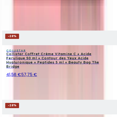
-
28
%
COLLISTAR
Collistar Coffret Crème Vitamine C + Acide
Ferulique 50 ml + Contour des Yeux Acide
Hyaluronique + Peptides 5 ml + Beauty Bag The
Bridge
41,58 €
57,75 €
-
28
%