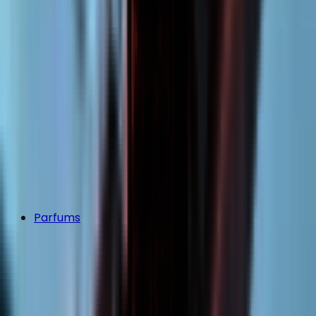
Parfums