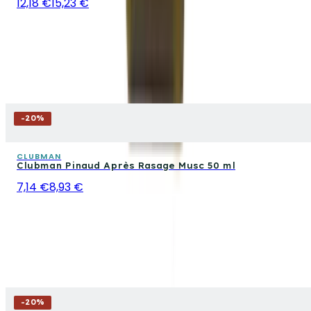
12,18 €
15,23 €
-
20
%
CLUBMAN
Clubman Pinaud Après Rasage Musc 50 ml
7,14 €
8,93 €
-
20
%