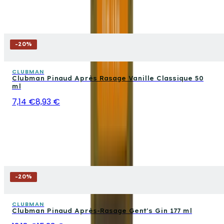
-
20
%
CLUBMAN
Clubman Pinaud Après Rasage Vanille Classique 50
ml
7,14 €
8,93 €
-
20
%
CLUBMAN
Clubman Pinaud Après-Rasage Gent's Gin 177 ml