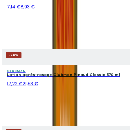
7,14 €
8,93 €
-
20
%
CLUBMAN
Lotion après-rasage Clubman Pinaud Classic 370 ml
17,22 €
21,53 €