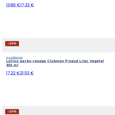
13,86 €
17,33 €
-
20
%
CLUBMAN
Lotion après-rasage Clubman Pinaud Lilac Vegetal
355 ml
17,22 €
21,53 €
-
20
%