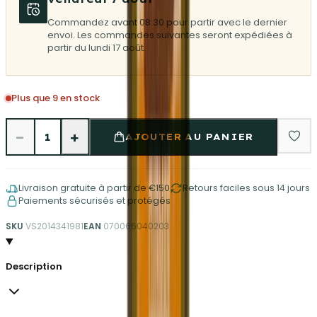
Commandez avant 08:30 pour partir avec le dernier
envoi. Les commandes suivantes seront expédiées à
partir du lundi 17 août.
Plus que 9 en stock
−
+
1
AJOUTER AU PANIER
Livraison gratuite à partir de €150
Retours faciles sous 14 jours
Paiements sécurisés et protégés
SKU
VS2014341981
EAN
070066040203
Description