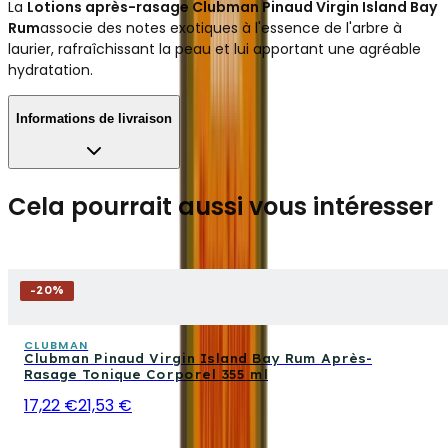
La
Lotions après-rasage Clubman Pinaud Virgin Island Bay
Rum
associe des notes exotiques à l'essence de l'arbre à
laurier, rafraîchissant la peau et lui apportant une agréable
hydratation.
Informations de livraison
Cela pourrait aussi vous intéresser
-
20
%
CLUBMAN
Clubman Pinaud Virgin Island Bay Rum Après-
Rasage Tonique Corporel 355 ml
17,22 €
21,53 €