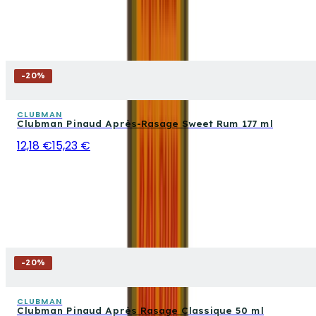
-
20
%
CLUBMAN
Clubman Pinaud Après-Rasage Sweet Rum 177 ml
12,18 €
15,23 €
-
20
%
CLUBMAN
Clubman Pinaud Après Rasage Classique 50 ml