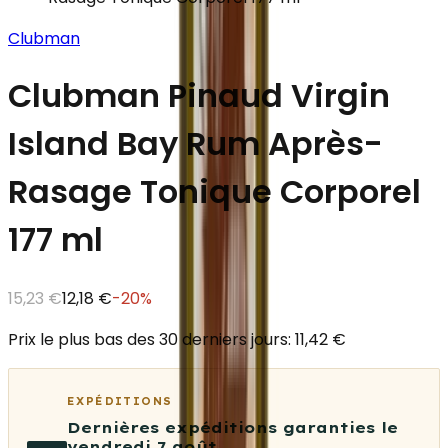
Clubman
Clubman Pinaud Virgin
Island Bay Rum Après-
Rasage Tonique Corporel
177 ml
15,23 €
12,18 €
-
20
%
Prix le plus bas des 30 derniers jours: 11,42 €
EXPÉDITIONS
Dernières expéditions garanties le
vendredi 7 août