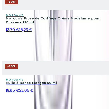
-
10
%
MORGAN'S
Morgan's Fibre de Coiffage Crème Modelante pour
Cheveux 120 ml
13,70 €
15,23 €
-
10
%
MORGAN'S
Huile à Barbe Morgan 50 ml
19,85 €
22,05 €