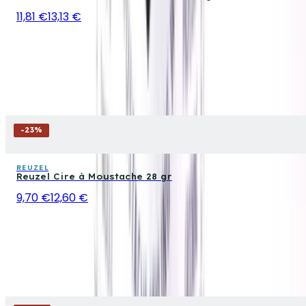
11,81 €
13,13 €
-
23
%
REUZEL
Reuzel Cire à Moustache 28 gr
9,70 €
12,60 €