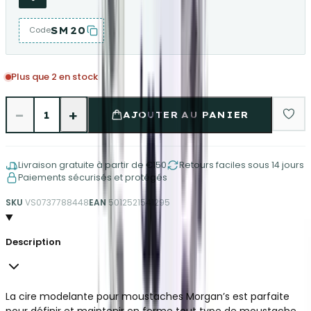
SM20
Code
Plus que 2 en stock
−
+
1
AJOUTER AU PANIER
Livraison gratuite à partir de €150
Retours faciles sous 14 jours
Paiements sécurisés et protégés
SKU
VS0737788448
EAN
5012521541295
Description
La cire modelante pour moustaches Morgan’s est parfaite
pour définir et maintenir en forme tout type de moustache.