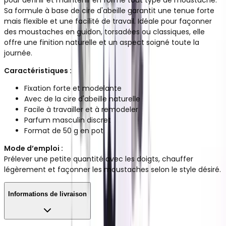
Sa formule à base de cire d'abeille garantit une tenue forte
mais flexible et une facilité de travail. Idéale pour façonner
des moustaches en guidon, torsadées ou classiques, elle
offre une finition naturelle et un aspect soigné toute la
journée.
Caractéristiques :
Fixation forte et modelante
Avec de la cire d'abeille naturelle
Facile à travailler et à remodeler
Parfum masculin discret
Format de 50 g en pot
Mode d’emploi :
Prélever une petite quantité avec les doigts, chauffer
légèrement et façonner les moustaches selon le style désiré.
Informations de livraison