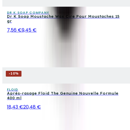
DR K SOAP COMPANY
Dr K Soap Moustache Wax Cire Pour Moustaches 15
gr
7,56 €
9,45 €
-
10
%
FLOID
Après-rasage Floid The Genuine Nouvelle Formule
400 ml
18,43 €
20,48 €