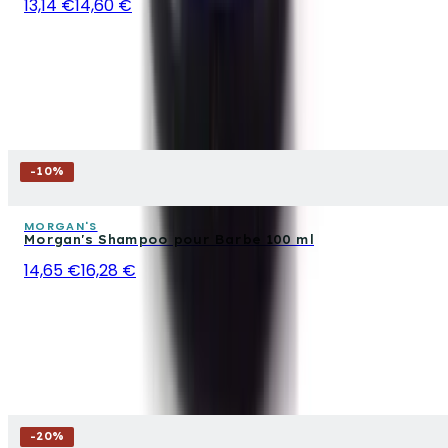
13,14 €
14,60 €
-
10
%
MORGAN'S
Morgan's Shampoo pour Barbe 100 ml
14,65 €
16,28 €
-
20
%