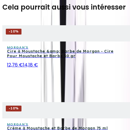
Cela pourrait aussi vous intéresser
-
10
%
MORGAN'S
Cire à Moustache &amp; Barbe de Morgan - Cire
Pour Moustache et Barbe 50 gr
12,76 €
14,18 €
-
10
%
MORGAN'S
Crème à Moustache et Barbe de Morgan 75 ml