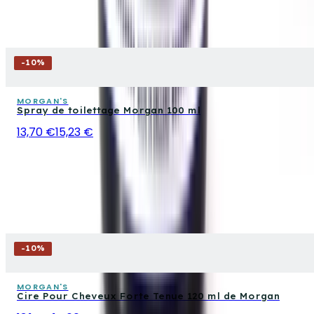
-
10
%
MORGAN'S
Spray de toilettage Morgan 100 ml
13,70 €
15,23 €
-
10
%
MORGAN'S
Cire Pour Cheveux Forte Tenue 120 ml de Morgan