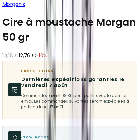
Morgan's
Cire à moustache Morgan
50 gr
14,18 €
12,76 €
-
10
%
EXPÉDITIONS
Dernières expéditions garanties le
vendredi 7 août
Commandez avant 08:30 pour partir avec le dernier
envoi. Les commandes suivantes seront expédiées à
partir du lundi 17 août.
-20% EXTRA