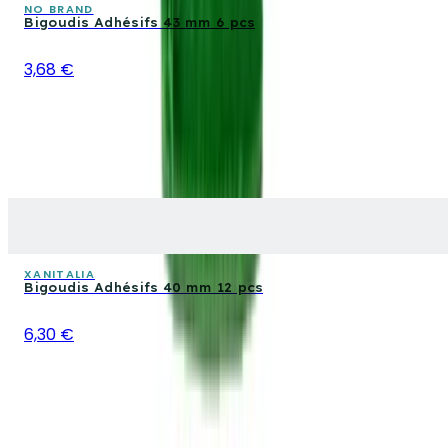
NO BRAND
Bigoudis Adhésifs 43 mm 6 pcs
3,68 €
XANITALIA
Bigoudis Adhésifs 40 mm 12 pcs
6,30 €