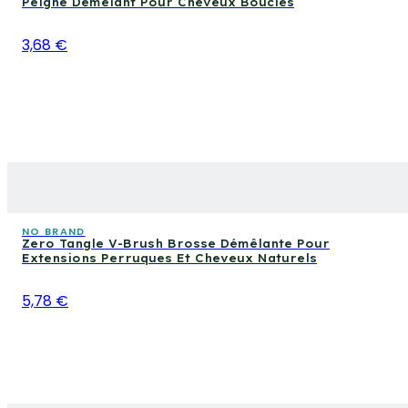
Peigne Démêlant Pour Cheveux Bouclés
3,68 €
NO BRAND
Zero Tangle V-Brush Brosse Démêlante Pour
Extensions Perruques Et Cheveux Naturels
5,78 €