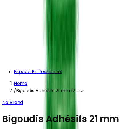
Espace Professionnel
Home
/
Bigoudis Adhésifs 21 mm 12 pcs
No Brand
Bigoudis Adhésifs 21 mm