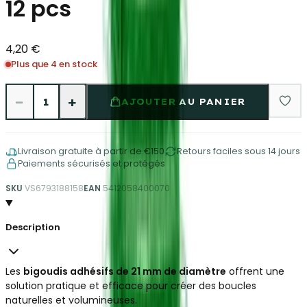
12 pcs
4,20 €
Plus que 4 en stock
−
+
1
AJOUTER AU PANIER
Livraison gratuite à partir de €150
Retours faciles sous 14 jours
Paiements sécurisés et protégés
SKU
VS6793188158
EAN
5412058400070
Description
Les
bigoudis adhésifs de 21 mm de diamètre
offrent une
solution pratique et efficace pour créer des boucles
naturelles et volumineuses.