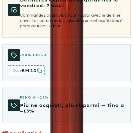
vendredi 7 août
Commandez avant 08:30 pour partir avec le dernier
envoi. Les commandes suivantes seront expédiées à
partir du lundi 17 août.
-20% EXTRA
SM20
Code
FINO A −15%
Più ne acquisti, più risparmi — fino a
−15%
Plus que 9 en stock