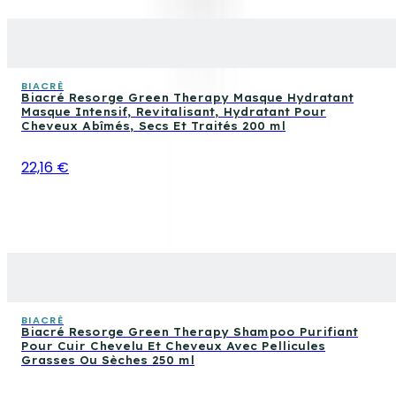
BIACRÈ
Biacré Resorge Green Therapy Masque Hydratant
Masque Intensif, Revitalisant, Hydratant Pour
Cheveux Abîmés, Secs Et Traités 200 ml
22,16 €
BIACRÈ
Biacré Resorge Green Therapy Shampoo Purifiant
Pour Cuir Chevelu Et Cheveux Avec Pellicules
Grasses Ou Sèches 250 ml