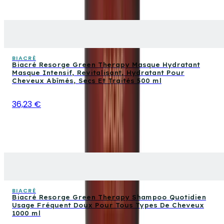
BIACRÈ
Biacré Resorge Green Therapy Masque Hydratant
Masque Intensif, Revitalisant, Hydratant Pour
Cheveux Abîmés, Secs Et Traités 500 ml
36,23 €
BIACRÈ
Biacré Resorge Green Therapy Shampoo Quotidien
Usage Fréquent Doux Pour Tous Types De Cheveux
1000 ml