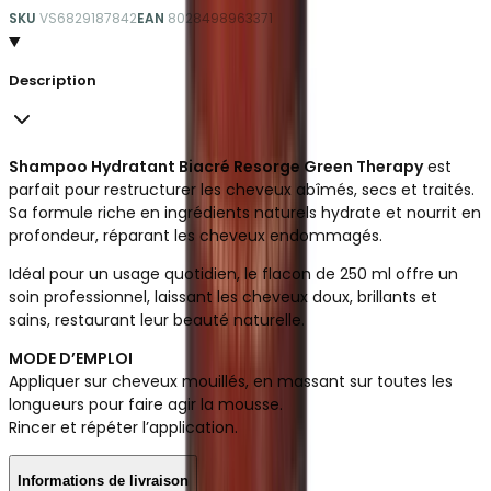
SKU
VS6829187842
EAN
8028498963371
Description
Shampoo Hydratant Biacré Resorge Green Therapy
est
parfait pour restructurer les cheveux abîmés, secs et traités.
Sa formule riche en ingrédients naturels hydrate et nourrit en
profondeur, réparant les cheveux endommagés.
Idéal pour un usage quotidien, le flacon de 250 ml offre un
soin professionnel, laissant les cheveux doux, brillants et
sains, restaurant leur beauté naturelle.
MODE D’EMPLOI
Appliquer sur cheveux mouillés, en massant sur toutes les
longueurs pour faire agir la mousse.
Rincer et répéter l’application.
Informations de livraison