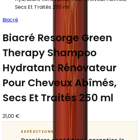
Secs Et Traités 250 ml
Biacrè
Biacré Resorge Green
Therapy Shampoo
Hydratant Rénovateur
Pour Cheveux Abîmés,
Secs Et Traités 250 ml
21,00 €
EXPÉDITIONS
Dernières expéditions garanties le