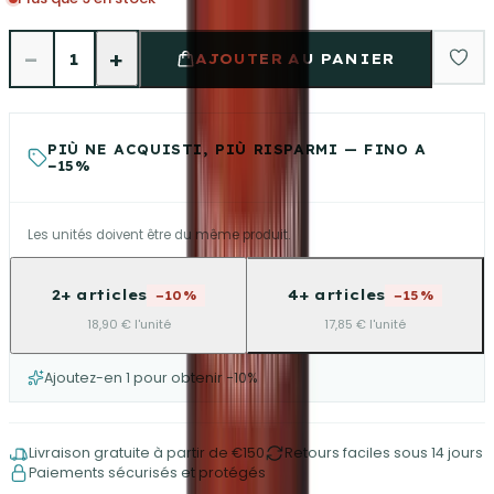
−
+
1
AJOUTER AU PANIER
PIÙ NE ACQUISTI, PIÙ RISPARMI — FINO A
−15%
Les unités doivent être du même produit.
2+ articles
4+ articles
−10%
−15%
18,90 € l'unité
17,85 € l'unité
Ajoutez-en 1 pour obtenir −10%
Livraison gratuite à partir de €150
Retours faciles sous 14 jours
Paiements sécurisés et protégés