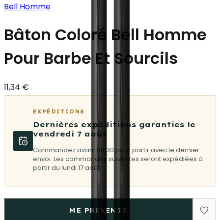
Bell Homme
Bâton Coloré Bell Homme
Pour Barbe Et Sourcils
11,34 €
EXPÉDITIONS
Dernières expéditions garanties le
vendredi 7 août
Commandez avant 08:30 pour partir avec le dernier
envoi. Les commandes suivantes seront expédiées à
partir du lundi 17 août.
ME PRÉVENIR