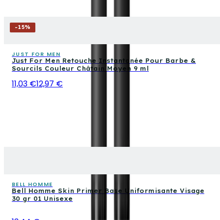
-
15
%
JUST FOR MEN
Just For Men Retouche Instantanée Pour Barbe &
Sourcils Couleur Châtain Moyen 9 ml
11,03 €
12,97 €
BELL HOMME
Bell Homme Skin Primer Base Uniformisante Visage
30 gr 01 Unisexe