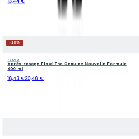
13,44 €
-
10
%
FLOID
Après-rasage Floid The Genuine Nouvelle Formule
400 ml
18,43 €
20,48 €