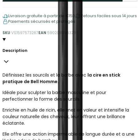
Livraison gratuite à partir de €150
Retours faciles sous 14 jours
Paiements sécurisés et protégés
SKU
VS1597573267
EAN
5902082563297
Description
Définissez les sourcils et la barbe avec
la cire en stick
pratique de Bell Homme.
Idéale pour sculpter la barbe masculine et pour
perfectionner la forme des sourcils.
Enrichie en huile de ricin, elle met en valeur et intensifie la
couleur naturelle des cheveux, leur offrant une brillance
éclatante.
Elle offre une action imperméable de longue durée et a une