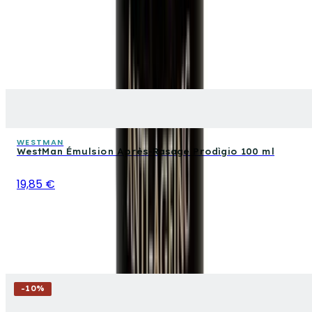
WESTMAN
WestMan Émulsion Après-Rasage Prodìgio 100 ml
19,85 €
-
10
%