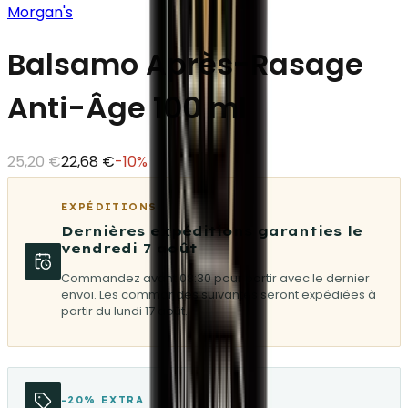
Morgan's
Balsamo Après-Rasage
Anti-Âge 100 ml
25,20 €
22,68 €
-
10
%
EXPÉDITIONS
Dernières expéditions garanties le
vendredi 7 août
Commandez avant 08:30 pour partir avec le dernier
envoi. Les commandes suivantes seront expédiées à
partir du lundi 17 août.
-20% EXTRA