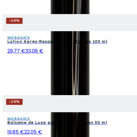
-
10
%
MORGAN'S
Lotion Après-Rasage Splash Morgan 100 ml
29,77 €
33,08 €
-
10
%
MORGAN'S
Balsame de Luxe pour Barbe Morgan 50 ml
19,85 €
22,05 €