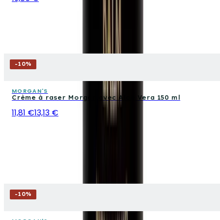
-
10
%
MORGAN'S
Crème à raser Morgan avec Aloe Vera 150 ml
11,81 €
13,13 €
-
10
%