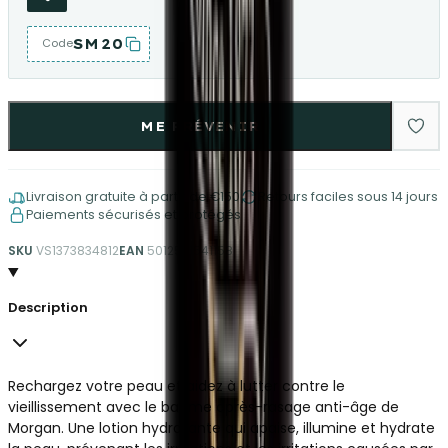
SM20
Code
ME PRÉVENIR
Livraison gratuite à partir de €150
Retours faciles sous 14 jours
Paiements sécurisés et protégés
SKU
VS1373834812
EAN
5012521541158
Description
Rechargez votre peau et aidez à lutter contre le
vieillissement avec le baume après-rasage anti-âge de
Morgan. Une lotion hydratante qui apaise, illumine et hydrate