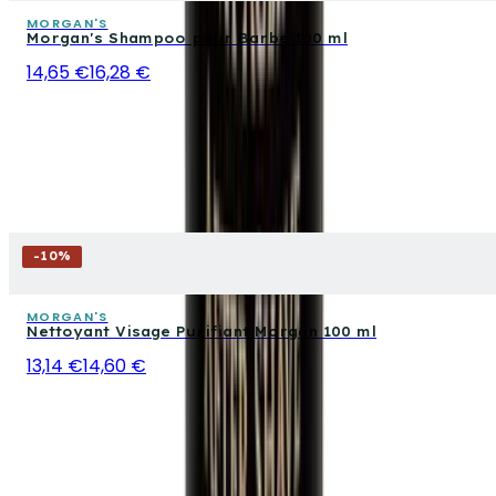
MORGAN'S
Morgan's Shampoo pour Barbe 100 ml
14,65 €
16,28 €
-
10
%
MORGAN'S
Nettoyant Visage Purifiant Morgan 100 ml
13,14 €
14,60 €