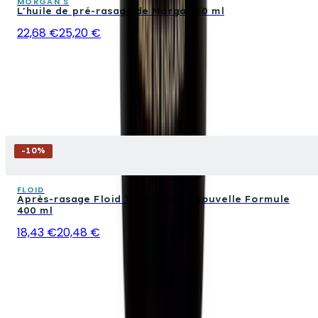
MORGAN'S
L'huile de pré-rasage de Morgan 50 ml
22,68 €
25,20 €
-
10
%
FLOID
Après-rasage Floid The Genuine Nouvelle Formule
400 ml
18,43 €
20,48 €