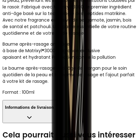
la peau, prévenant les irritations et les irritations causées par
le rasoir. Fabriqué avec Matrixyl®3000, le premier ingrédient
anti-âge basé sur la technologie des peptides matrikine.
Avec notre fragrance exclusive de bergamote, jasmin, bois
de santal et patchouli. Une partie essentielle de votre routine
quotidienne et de votre kit de rasage.
Baume après-rasage anti-âge
à base de Matrixyl®3000 Fragrance exclusive
apaisant et hydratant Protection contre la pollution
Le baume après-rasage anti-âge de Morgan pour le soin
quotidien de la peau et le régime de rasage et l'ajout parfait
à votre kit de rasage.
Format : 100ml
Informations de livraison
Cela pourrait aussi vous intéresser