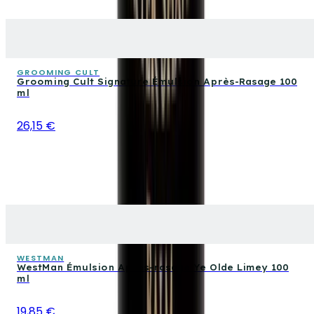
GROOMING CULT
Grooming Cult Signature Émulsion Après-Rasage 100
ml
26,15 €
WESTMAN
WestMan Émulsion Après-rasage Ye Olde Limey 100
ml
19,85 €