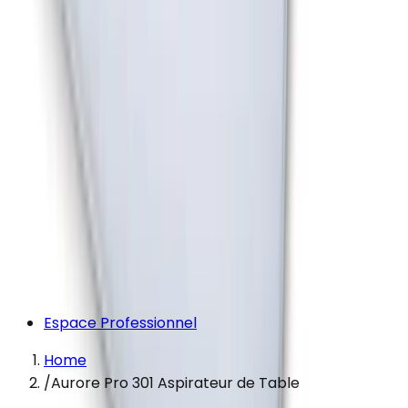
Espace Professionnel
Home
/
Aurore Pro 301 Aspirateur de Table