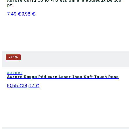
Aurore Carta Collo Professionnel 5 Rouleaux De 100
pz
7,49 €
9,98 €
-
25
%
AURORE
Aurore Raspa Pédicure Laser Inox Soft Touch Rose
10,55 €
14,07 €