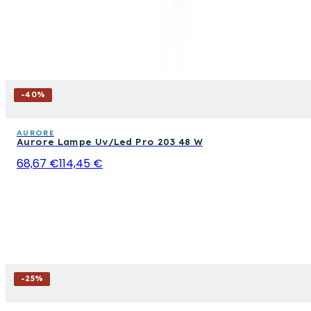
-
40
%
AURORE
Aurore Lampe Uv/Led Pro 203 48 W
68,67 €
114,45 €
-
25
%