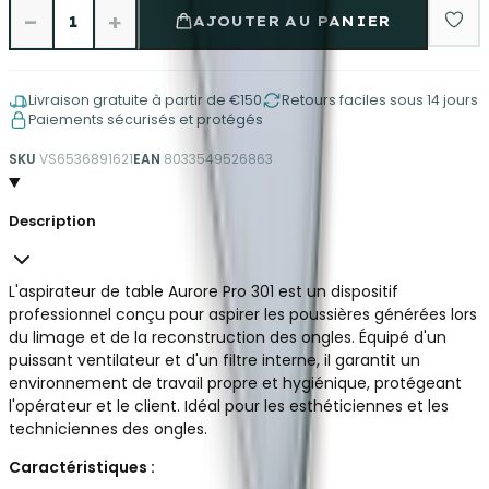
−
+
1
AJOUTER AU PANIER
Livraison gratuite à partir de €150
Retours faciles sous 14 jours
Paiements sécurisés et protégés
SKU
VS6536891621
EAN
8033549526863
Description
L'aspirateur de table Aurore Pro 301 est un dispositif
professionnel conçu pour aspirer les poussières générées lors
du limage et de la reconstruction des ongles. Équipé d'un
puissant ventilateur et d'un filtre interne, il garantit un
environnement de travail propre et hygiénique, protégeant
l'opérateur et le client. Idéal pour les esthéticiennes et les
techniciennes des ongles.
Caractéristiques :