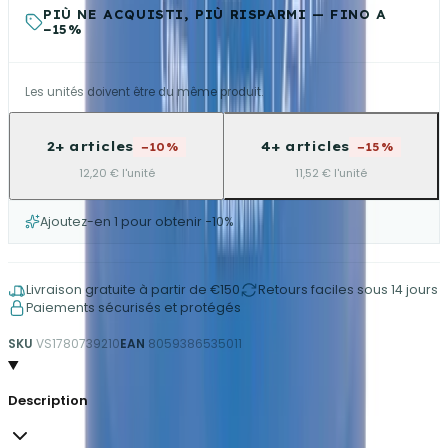
PIÙ NE ACQUISTI, PIÙ RISPARMI — FINO A
−15%
Les unités doivent être du même produit.
2+ articles
4+ articles
−10%
−15%
12,20 € l'unité
11,52 € l'unité
Ajoutez-en 1 pour obtenir −10%
Livraison gratuite à partir de €150
Retours faciles sous 14 jours
Paiements sécurisés et protégés
SKU
VS1780739210
EAN
8059386535011
Description