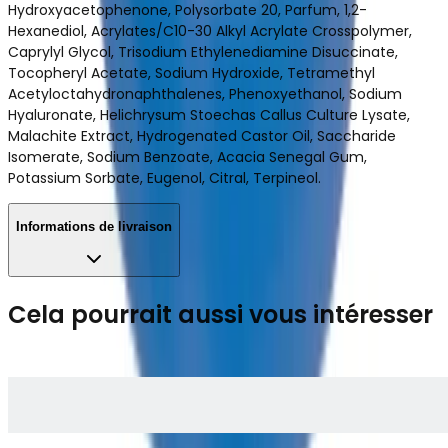
Hydroxyacetophenone, Polysorbate 20, Parfum, 1,2-
Hexanediol, Acrylates/C10-30 Alkyl Acrylate Crosspolymer,
Caprylyl Glycol, Trisodium Ethylenediamine Disuccinate,
Tocopheryl Acetate, Sodium Hydroxide, Tetramethyl
Acetyloctahydronaphthalenes, Phenoxyethanol, Sodium
Hyaluronate, Helichrysum Stoechas Callus Culture Lysate,
Malachite Extract, Hydrogenated Castor Oil, Saccharide
Isomerate, Sodium Benzoate, Acacia Senegal Gum,
Potassium Sorbate, Eugenol, Citral, Terpineol.
Informations de livraison
Cela pourrait aussi vous intéresser