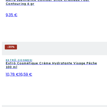
Contouring 6 gr
9,35 €
-
35
%
EXTRÒ COSMESI
Extrò Cosmétique Crème Hydratante Visage Pêche
100 ml
10,78 €
16,59 €