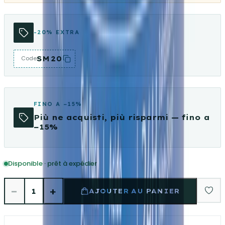
-20% EXTRA
SM20
Code
FINO A −15%
Più ne acquisti, più risparmi — fino a
−15%
Disponible · prêt à expédier
−
+
1
AJOUTER AU PANIER