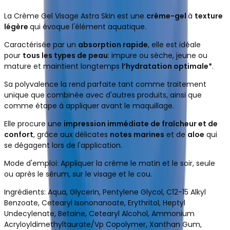
La Crème Gel Visage Astra Skin est une
crème-gel
à
texture
légère
qui évoque l'élément aquatique.
Caractérisée par un
absorption rapide
, elle est idéale
pour
tous les types de peau
: impure ou sèche, jeune ou
mature et maintient longtemps
l’hydratation optimale*
.
Sa polyvalence la rend parfaite tant comme traitement
unique que combinée avec d'autres produits, ainsi que
comme étape à appliquer avant le maquillage.
Elle procure une
impression immédiate de fraîcheur et de
confort
, grâce aux délicates
notes marines
et de
aloe
qui
se dégagent lors de l'application.
Mode d'emploi:
Appliquer la crème le matin et le soir, seule
ou après le sérum, sur le visage et le cou.
Ingrédients: Aqua, Glycerin, Pentylene Glycol, C12-15 Alkyl
Benzoate, Cetearyl Isononanoate, Erythritol, Heptyl
Undecylenate, Betaine, Cetearyl Alcohol, Ammonium
Acryloyldimethyltaurate/Vp Copolymer, Xanthan Gum,