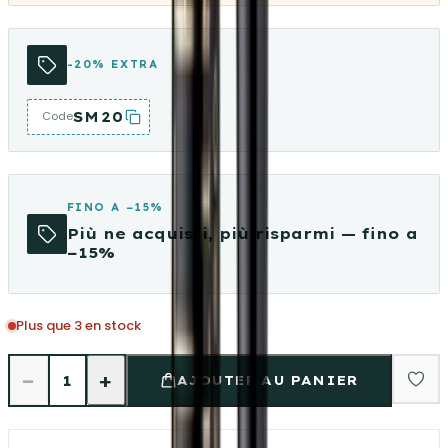
-20% EXTRA
SM20
Code
FINO A −15%
Più ne acquisti, più risparmi — fino a
−15%
Plus que 3 en stock
−
+
1
AJOUTER AU PANIER