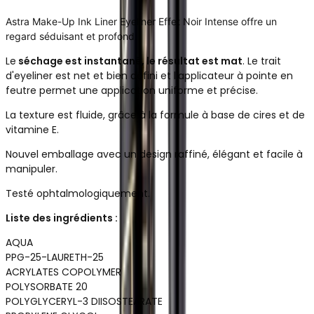
Astra Make-Up Ink Liner Eyeliner Effet Noir Intense offre un
regard séduisant et profond.
Le
séchage est instantané, le résultat est mat
.
Le trait
d'eyeliner est net et bien défini et l'applicateur à pointe en
feutre permet une application uniforme et précise.
La texture est fluide, grâce à la formule à base de cires et de
vitamine E.
Nouvel emballage avec un design raffiné, élégant et facile à
manipuler.
Testé ophtalmologiquement.
Liste des ingrédients :
AQUA
PPG-25-LAURETH-25
ACRYLATES COPOLYMER
POLYSORBATE 20
POLYGLYCERYL-3 DIISOSTEARATE