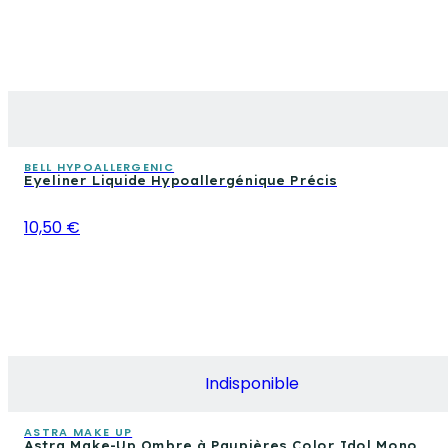
BELL HYPOALLERGENIC
Eyeliner Liquide Hypoallergénique Précis
10,50 €
Indisponible
ASTRA MAKE UP
Astra Make-Up Ombre à Paupières Color Idol Mono