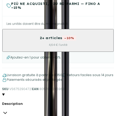
PIÙ NE ACQUISTI, PIÙ RISPARMI — FINO A
−15%
Les unités doivent être du même produit.
2+ articles
−10%
4,64 € l'unité
Ajoutez-en 1 pour obtenir −10%
Livraison gratuite à partir de €150
Retours faciles sous 14 jours
Paiements sécurisés et protégés
SKU
VS6752904721
EAN
8057018245963
Description