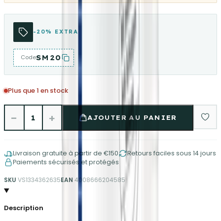
-20% EXTRA
SM20
Code
Plus que 1 en stock
−
+
1
AJOUTER AU PANIER
Livraison gratuite à partir de €150
Retours faciles sous 14 jours
Paiements sécurisés et protégés
SKU
VS1334362635
EAN
4008666204585
Description