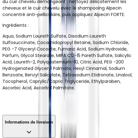
du cuir chevelu démangeant : nettoyez délicatement les
cheveux et le cuir chevelu avec le shampooing Alpecin
concentré anti-pelliculaire, puis appliquez Alpecin FORTE.
Ingrédients :
Aqua, Sodium Laureth Sulfate, Disodium Laureth
Sulfosuccinate, Cocamidopropyl Betaine, Sodium Chloride,
PEG -7 Glyceryl Cocoate, Fumaric Acid, Sodium Hydroxide,
Parfum, Glycol Stearate, MIPA C12-15 Pareth Sulfate, Salicylic
Acid, Laureth-2, Polyquaternium-10, Citric Acid, PEG -200
Hydrogenated Glyceryl Palmate, Hexyl Cinnamal, Sodium
Benzoate, Benzyl Salicylate, Tetrasodium Etidronate, Linalool,
Tocopherol, Caprylic/Capric Triglyceride, Ethylparaben,
Ascorbic Acid, Ascorbyl Palmitate.
Informations de livraison