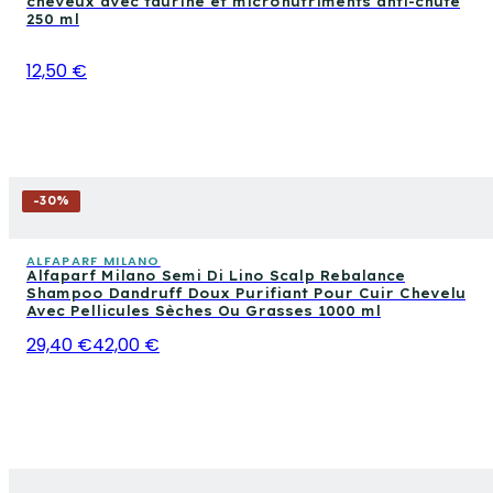
cheveux avec taurine et micronutriments anti-chute
250 ml
12,50 €
-
30
%
ALFAPARF MILANO
Alfaparf Milano Semi Di Lino Scalp Rebalance
Shampoo Dandruff Doux Purifiant Pour Cuir Chevelu
Avec Pellicules Sèches Ou Grasses 1000 ml
29,40 €
42,00 €