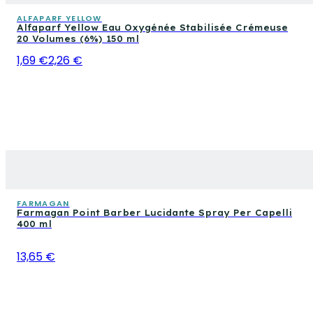
ALFAPARF YELLOW
Alfaparf Yellow Eau Oxygénée Stabilisée Crémeuse
20 Volumes (6%) 150 ml
1,69 €
2,26 €
FARMAGAN
Farmagan Point Barber Lucidante Spray Per Capelli
400 ml
13,65 €