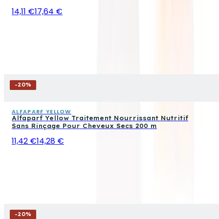
14,11 €
17,64 €
-
20
%
ALFAPARF YELLOW
Alfaparf Yellow Traitement Nourrissant Nutritif
Sans Rinçage Pour Cheveux Secs 200 m
11,42 €
14,28 €
-
20
%