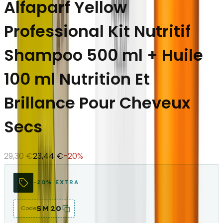
Alfaparf Yellow
Professional Kit Nutritif
Shampoo 500 ml + Huile
100 ml Nutrition Et
Brillance Pour Cheveux
Secs
29,30 €
23,44 €
-
20
%
-20% EXTRA
SM20
Code