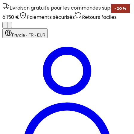
Livraison gratuite pour les commandes supérieures
-
20
%
à 150 €
Paiements sécurisés
Retours faciles
Francia
· FR
· EUR