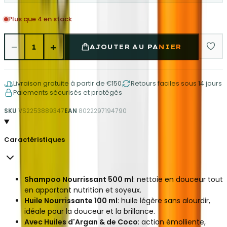
Plus que 4 en stock
−
+
1
AJOUTER AU PANIER
Livraison gratuite à partir de €150
Retours faciles sous 14 jours
Paiements sécurisés et protégés
SKU
VS2253889347
EAN
8022297194790
Caractéristiques
Shampoo Nourrissant 500 ml
: nettoie en douceur tout
en apportant nutrition et soyeux.
Huile Nourrissante 100 ml
: huile légère sans alourdir,
idéale pour la douceur et la brillance.
Avec Huiles d'Argan & de Coco
: action émolliente,