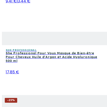
9,41 €
13,44 €
SHE PROFESSIONAL
She Professional Pour Vous Masque de Bien-être
Pour Cheveux Huile d'Argan et Acide Hyaluronique
500 ml
17,85 €
-
25
%