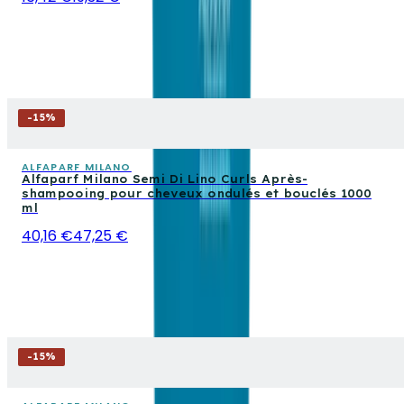
-
15
%
ALFAPARF MILANO
Alfaparf Milano Semi Di Lino Curls Après-
shampooing pour cheveux ondulés et bouclés 1000
ml
40,16 €
47,25 €
-
15
%