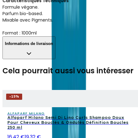
Caractéristiques Techniques
Formule végane.
Parfum bio-based.
Mixable avec Pigments.
Format : 1000ml
Informations de livraison
Cela pourrait aussi vous intéresser
-
15
%
ALFAPARF MILANO
Alfaparf Milano Semi Di Lino Curls Shampoo Doux
Pour Cheveux Bouclés & Ondulés Définition Boucles
250 ml
16,42 €
19,32 €