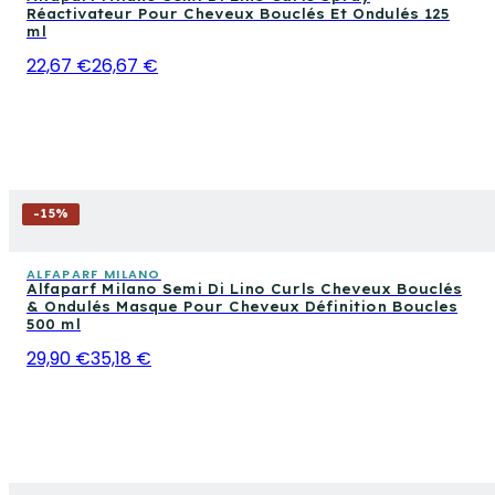
Réactivateur Pour Cheveux Bouclés Et Ondulés 125
ml
22,67 €
26,67 €
-
15
%
ALFAPARF MILANO
Alfaparf Milano Semi Di Lino Curls Cheveux Bouclés
& Ondulés Masque Pour Cheveux Définition Boucles
500 ml
29,90 €
35,18 €