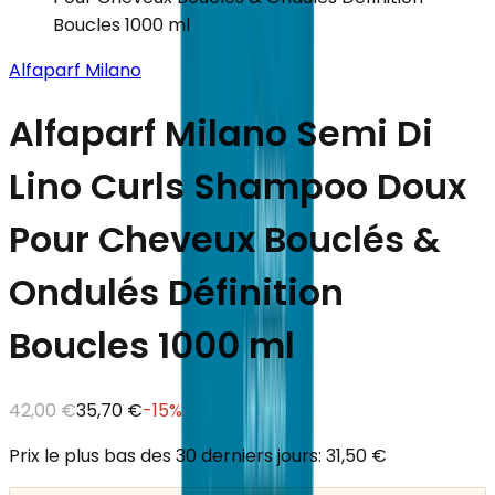
Boucles 1000 ml
Alfaparf Milano
Alfaparf Milano Semi Di
Lino Curls Shampoo Doux
Pour Cheveux Bouclés &
Ondulés Définition
Boucles 1000 ml
42,00 €
35,70 €
-
15
%
Prix le plus bas des 30 derniers jours: 31,50 €