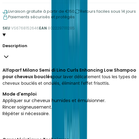
Livraison gratuite à partir de €150
Retours faciles sous 14 jours
Paiements sécurisés et protégés
SKU
VS6768152646
EAN
8022297111285
Description
Alfaparf Milano Semi di Lino Curls Enhancing Low Shampoo
pour cheveux bouclés
pour laver délicatement tous les types de
cheveux bouclés et ondulés, éliminant l'effet frisottis.
Mode d'emploi
Appliquer sur cheveux humides et émulsionner.
Rincer soigneusement.
Répéter si nécessaire.