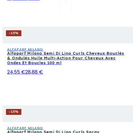
-
15
%
ALFAPARF MILANO
Alfaparf Milano Semi Di Lino Curls Cheveux Bouclés
& Ondulés Huile Multi-Action Pour Cheveux Avec
Ondes Et Boucles 100 ml
24,55 €
28,88 €
-
15
%
ALFAPARF MILANO
Alfaparf Milano Semi Di Lino Curls Spray