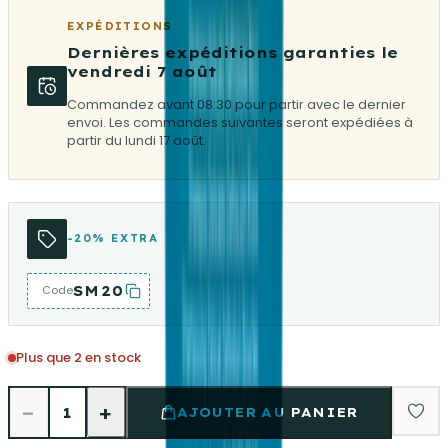
EXPÉDITIONS
Dernières expéditions garanties le
vendredi 7 août
Commandez avant 08:30 pour partir avec le dernier
envoi. Les commandes suivantes seront expédiées à
partir du lundi 17 août.
-20% EXTRA
SM20
Code
Plus que 2 en stock
−
+
1
AJOUTER AU PANIER