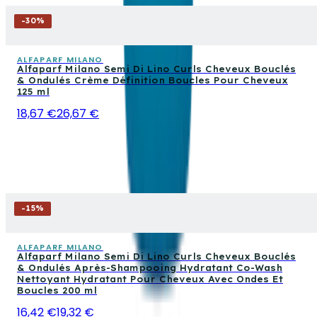
-
30
%
ALFAPARF MILANO
Alfaparf Milano Semi Di Lino Curls Cheveux Bouclés
& Ondulés Crème Définition Boucles Pour Cheveux
125 ml
18,67 €
26,67 €
-
15
%
ALFAPARF MILANO
Alfaparf Milano Semi Di Lino Curls Cheveux Bouclés
& Ondulés Après-Shampooing Hydratant Co-Wash
Nettoyant Hydratant Pour Cheveux Avec Ondes Et
Boucles 200 ml
16,42 €
19,32 €