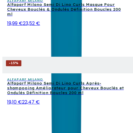
ALFAPARF MILANO
Alfaparf Milano Semi Di Lino Curls Masque Pour
Cheveux Bouclés & Ondulés Définition Boucles 200
ml
19,99 €
23,52 €
-
15
%
ALFAPARF MILANO
Alfaparf Milano Semi Di Lino Curls Après-
shampooing Améliorateur pour Cheveux Bouclés et
Ondulés Définition Boucles 200 ml
19,10 €
22,47 €