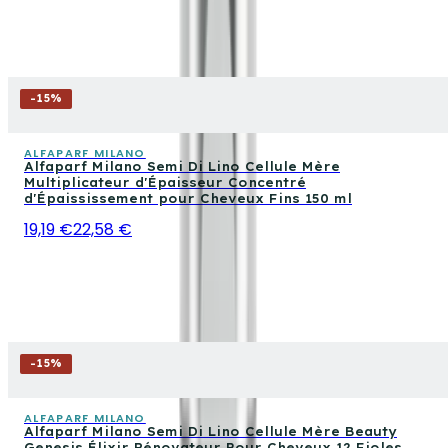
-
15
%
ALFAPARF MILANO
Alfaparf Milano Semi Di Lino Cellule Mère
Multiplicateur d'Épaisseur Concentré
d'Épaississement pour Cheveux Fins 150 ml
19,19 €
22,58 €
-
15
%
ALFAPARF MILANO
Alfaparf Milano Semi Di Lino Cellule Mère Beauty
Genesis Élixir Rénovateur Pour Cheveux 12 Fioles