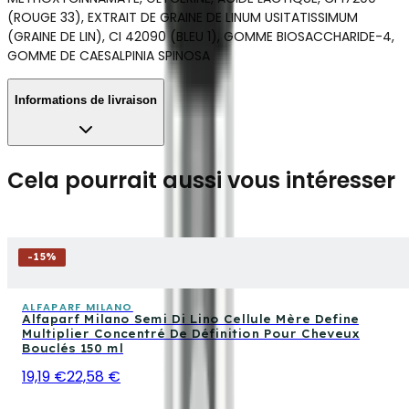
(ROUGE 33), EXTRAIT DE GRAINE DE LINUM USITATISSIMUM
(GRAINE DE LIN), CI 42090 (BLEU 1), GOMME BIOSACCHARIDE-4,
GOMME DE CAESALPINIA SPINOSA
Informations de livraison
Cela pourrait aussi vous intéresser
-
15
%
ALFAPARF MILANO
Alfaparf Milano Semi Di Lino Cellule Mère Define
Multiplier Concentré De Définition Pour Cheveux
Bouclés 150 ml
19,19 €
22,58 €