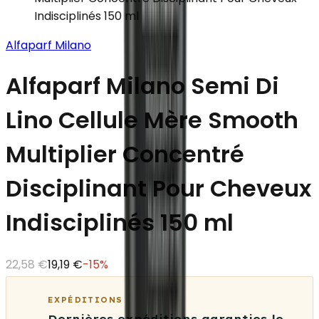
Indisciplinés 150 ml
Alfaparf Milano
Alfaparf Milano Semi Di
Lino Cellule Mère Smooth
Multiplier Concentré
Disciplinant Pour Cheveux
Indisciplinés 150 ml
22,58 €
19,19 €
-
15
%
EXPÉDITIONS
Dernières expéditions garanties le