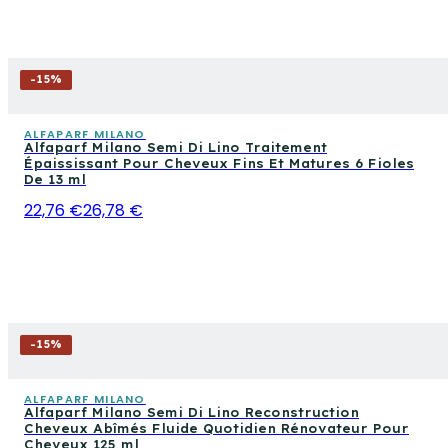
-
15
%
ALFAPARF MILANO
Alfaparf Milano Semi Di Lino Traitement
Épaississant Pour Cheveux Fins Et Matures 6 Fioles
De 13 ml
22,76 €
26,78 €
-
15
%
ALFAPARF MILANO
Alfaparf Milano Semi Di Lino Reconstruction
Cheveux Abîmés Fluide Quotidien Rénovateur Pour
Cheveux 125 ml