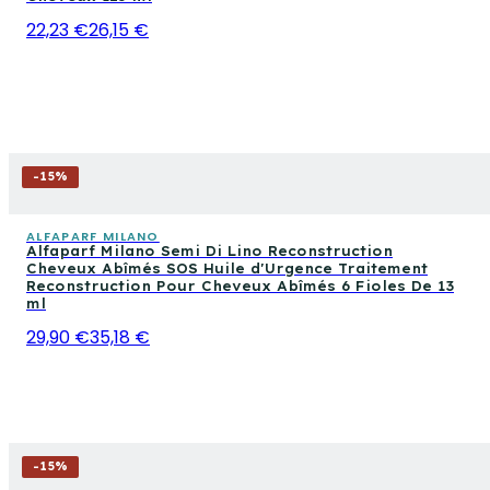
22,23 €
26,15 €
-
15
%
ALFAPARF MILANO
Alfaparf Milano Semi Di Lino Reconstruction
Cheveux Abîmés SOS Huile d'Urgence Traitement
Reconstruction Pour Cheveux Abîmés 6 Fioles De 13
ml
29,90 €
35,18 €
-
15
%