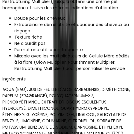
Restructuring Multiplier), jusqu'à obtenir une crème gel
homogène et suivre les mêmes indications d'utilisation.
Douce pour les cheveux
Extraordinaire démêlabilité et douceur des cheveux au
rinçage
Texture riche
Ne alourdit pas
Permet une utilisation fréquente
Mixable avec les multiplicateurs de Cellule Mère dédiés
à la fibre (Glow Multiplier, Nourishment Multiplier,
Restructuring Multiplier) pour personnaliser le service
Ingrédients
AQUA (EAU), JUS DE FEUILLE D'ALOE BARBADENSIS, DIMÉTHICONE,
PARFUM (FRAGRANCE), POLYQUATERNIUM-37,
PHENOXYÉTHANOL, EXTRAIT D'HIBISCUS ESCULENTUS
HYDROLYSÉ, DIMETHICONOL, GUAR HYDROXYPROPYL,
ÉTHYLHEXYLGLYCÉRINE, POLYIMIDE-1, LINALOOL, SALICYLATE DE
BENZYLE, LIMONÈNE, COUMARINE, CITRONELLOL, SORBATE DE
POTASSIUM, BENZOATE DE SODIUM, CARNOSINE, ÉTHYLHEXYL
METHOXYCINNAMATE, GLYCÉRINE, ACIDE LACTIQUE, CI 17200