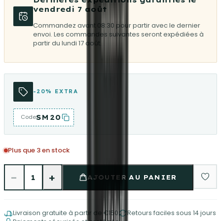
vendredi 7 août
Commandez avant 08:30 pour partir avec le dernier
envoi. Les commandes suivantes seront expédiées à
partir du lundi 17 août.
-20% EXTRA
SM20
Code
Plus que 3 en stock
−
+
1
AJOUTER AU PANIER
Livraison gratuite à partir de €150
Retours faciles sous 14 jours