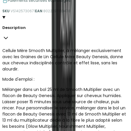
Paiements sécurisés et protégés
SKU
VS1425730671
EAN
8022297133478
Description
Cellule Mère Smooth Multiplier, à mélanger exclusivement
avec les Graines de Lin Cellule Mère Beauty Genesis, donne
aux cheveux indisciplinés contrôle et effet lisse, sans les
alourdir.
Mode d'emploi :
Mélanger dans un bol 25 ml de Smooth Multiplier avec un
flacon de Beauty Genesis. Appliquer sur cheveux humides.
Laisser poser 15 minutes sous une source de chaleur, puis
rincer. Pour personnaliser le service, mélanger dans le bol un
flacon de Beauty Genesis avec 13 ml de Smooth Multiplier et
13 ml du multiplicateur dédié à la fibre le plus adapté selon
les besoins (Glow Multiplier, Nourishment Multiplier,