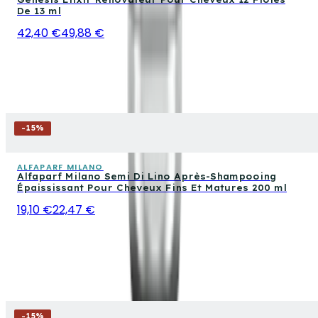
De 13 ml
42,40 €
49,88 €
-
15
%
ALFAPARF MILANO
Alfaparf Milano Semi Di Lino Après-Shampooing
Épaississant Pour Cheveux Fins Et Matures 200 ml
19,10 €
22,47 €
-
15
%