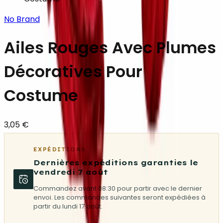
No Brand
Ailes Rouges Avec Plumes
Décoratives Pour
Costume
3,05 €
EXPÉDITIONS
Dernières expéditions garanties le
vendredi 7 août
Commandez avant 08:30 pour partir avec le dernier
envoi. Les commandes suivantes seront expédiées à
partir du lundi 17 août.