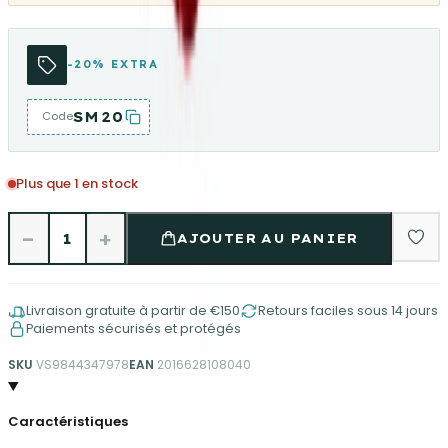
-20% EXTRA
SM20
Code
Plus que 1 en stock
−
+
1
AJOUTER AU PANIER
Livraison gratuite à partir de €150
Retours faciles sous 14 jours
Paiements sécurisés et protégés
SKU
VS9844347978
EAN
2016628108040
Caractéristiques