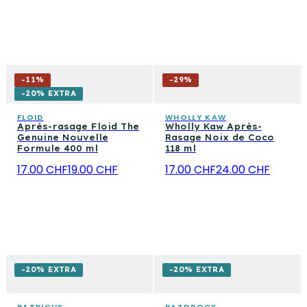
-
11
%
-
29
%
-20% EXTRA
FLOID
WHOLLY KAW
Après-rasage Floid The
Wholly Kaw Après-
Genuine Nouvelle
Rasage Noix de Coco
Formule 400 ml
118 ml
17.00 CHF
19.00 CHF
17.00 CHF
24.00 CHF
-20% EXTRA
-20% EXTRA