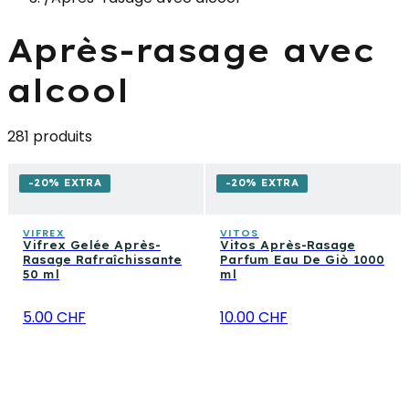
Après-rasage avec
alcool
281 produits
-20% EXTRA
-20% EXTRA
VIFREX
VITOS
Vifrex Gelée Après-
Vitos Après-Rasage
Rasage Rafraîchissante
Parfum Eau De Giò 1000
50 ml
ml
5.00 CHF
10.00 CHF