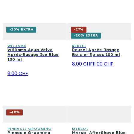
-20% EXTRA
-
27
%
-20% EXTRA
WILLIAMS
REUZEL
Williams Aqua Velva
Reuzel Après-Rasage
Après-Rasage Ice Blue
Bois et Épices 100 ml
100 ml
8.00 CHF
11.00 CHF
8.00 CHF
-
40
%
PINNACLE GROOMING
MYRSOL
Pinnacle Grooming
Myrsol AfterShave Blue