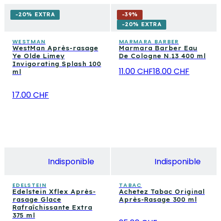
-20% EXTRA
-
39
%
-20% EXTRA
WESTMAN
MARMARA BARBER
WestMan Après-rasage
Marmara Barber Eau
Ye Olde Limey
De Cologne N.13 400 ml
Invigorating Splash 100
11.00 CHF
18.00 CHF
ml
17.00 CHF
Indisponible
Indisponible
EDELSTEIN
TABAC
Edelstein Xflex Après-
Achetez Tabac Original
rasage Glace
Après-Rasage 300 ml
Rafraîchissante Extra
375 ml