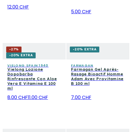
12.00 CHF
5.00 CHF
-
27
%
-20% EXTRA
-20% EXTRA
VIELONG SPAIN 1940
FARMAGAN
Vielong Lozione
Farmagan Gel Après-
Dopobarba
Rasage Bioactif Homme
Rinfrescante Con Aloe
Adam Avec Provitamine
Vera E Vitamina E 100
B 100 ml
ml
8.00 CHF
11.00 CHF
7.00 CHF