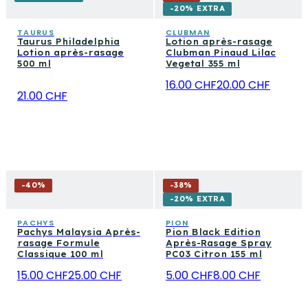
-20% EXTRA
TAURUS
CLUBMAN
Taurus Philadelphia
Lotion après-rasage
Lotion après-rasage
Clubman Pinaud Lilac
500 ml
Vegetal 355 ml
16.00 CHF
20.00 CHF
21.00 CHF
-
40
%
-
38
%
-20% EXTRA
PACHYS
PION
Pachys Malaysia Après-
Pion Black Edition
rasage Formule
Après-Rasage Spray
Classique 100 ml
PC03 Citron 155 ml
15.00 CHF
25.00 CHF
5.00 CHF
8.00 CHF