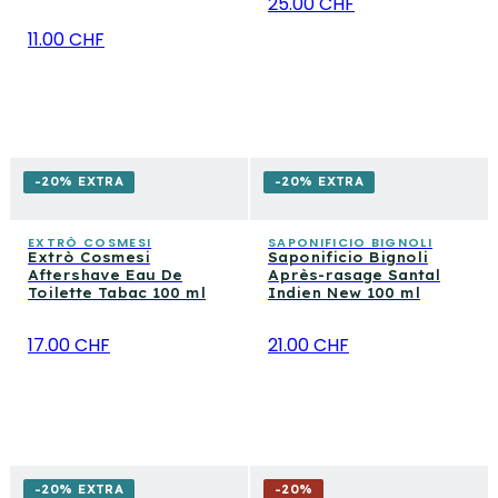
25.00 CHF
11.00 CHF
-20% EXTRA
-20% EXTRA
EXTRÒ COSMESI
SAPONIFICIO BIGNOLI
Extrò Cosmesi
Saponificio Bignoli
Aftershave Eau De
Après-rasage Santal
Toilette Tabac 100 ml
Indien New 100 ml
17.00 CHF
21.00 CHF
-20% EXTRA
-
20
%