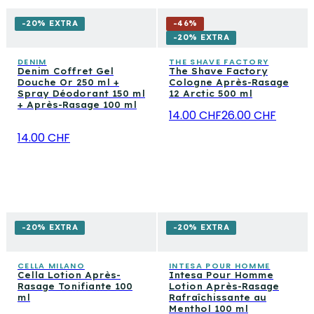
-20% EXTRA
-
46
%
-20% EXTRA
DENIM
THE SHAVE FACTORY
Denim Coffret Gel
The Shave Factory
Douche Or 250 ml +
Cologne Après-Rasage
Spray Déodorant 150 ml
12 Arctic 500 ml
+ Après-Rasage 100 ml
14.00 CHF
26.00 CHF
14.00 CHF
-20% EXTRA
-20% EXTRA
CELLA MILANO
INTESA POUR HOMME
Cella Lotion Après-
Intesa Pour Homme
Rasage Tonifiante 100
Lotion Après-Rasage
ml
Rafraîchissante au
Menthol 100 ml