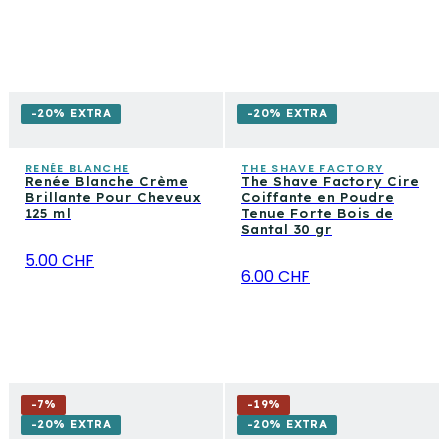
-20% EXTRA
-20% EXTRA
RENÉE BLANCHE
THE SHAVE FACTORY
Renée Blanche Crème
The Shave Factory Cire
Brillante Pour Cheveux
Coiffante en Poudre
125 ml
Tenue Forte Bois de
Santal 30 gr
5.00 CHF
6.00 CHF
-
7
%
-
19
%
-20% EXTRA
-20% EXTRA