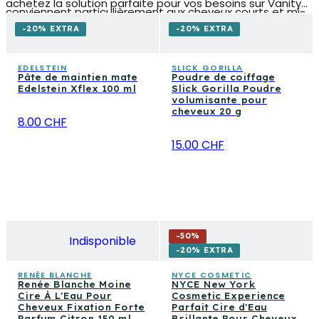
achetez la solution parfaite pour vos besoins sur Vanity
conviennent particulièrement aux cheveux courts et mi-
Stock.
longs, mais peuvent aussi être utilisées pour définir des
-20% EXTRA
-20% EXTRA
détails sur des longueurs plus importantes.
EDELSTEIN
SLICK GORILLA
Pâte de maintien mate
Poudre de coiffage
Edelstein Xflex 100 ml
Slick Gorilla Poudre
volumisante pour
cheveux 20 g
8.00 CHF
15.00 CHF
-
50
%
Indisponible
-20% EXTRA
RENÉE BLANCHE
NYCE COSMETIC
Renée Blanche Moine
NYCE New York
Cire À L'Eau Pour
Cosmetic Experience
Cheveux Fixation Forte
Parfait Cire d'Eau
Parfum Citron 150 ml
Brillante Pour Cheveux