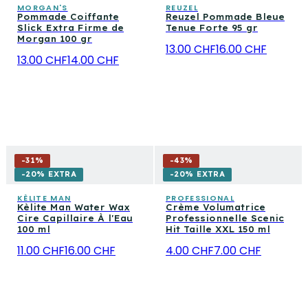
MORGAN'S
REUZEL
Pommade Coiffante
Reuzel Pommade Bleue
Slick Extra Firme de
Tenue Forte 95 gr
Morgan 100 gr
13.00 CHF
16.00 CHF
13.00 CHF
14.00 CHF
-
31
%
-
43
%
-20% EXTRA
-20% EXTRA
KÈLITE MAN
PROFESSIONAL
Kèlite Man Water Wax
Crème Volumatrice
Cire Capillaire À l'Eau
Professionnelle Scenic
100 ml
Hit Taille XXL 150 ml
11.00 CHF
16.00 CHF
4.00 CHF
7.00 CHF