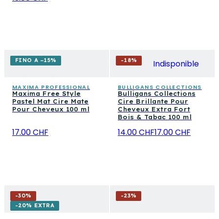
FINO A −15%
-
18
%
Indisponible
MAXIMA PROFESSIONAL
BULLIGANS COLLECTIONS
Maxima Free Style
Bulligans Collections
Pastel Mat Cire Mate
Cire Brillante Pour
Pour Cheveux 100 ml
Cheveux Extra Fort
Bois & Tabac 100 ml
17.00 CHF
14.00 CHF
17.00 CHF
-
30
%
-
23
%
-20% EXTRA