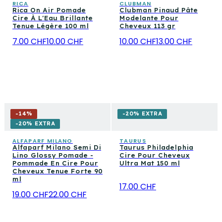
RICA
CLUBMAN
Rica On Air Pomade
Clubman Pinaud Pâte
Cire À L'Eau Brillante
Modelante Pour
Tenue Légère 100 ml
Cheveux 113 gr
7.00 CHF
10.00 CHF
10.00 CHF
13.00 CHF
-
14
%
-20% EXTRA
-20% EXTRA
ALFAPARF MILANO
TAURUS
Alfaparf Milano Semi Di
Taurus Philadelphia
Lino Glossy Pomade -
Cire Pour Cheveux
Pommade En Cire Pour
Ultra Mat 150 ml
Cheveux Tenue Forte 90
ml
17.00 CHF
19.00 CHF
22.00 CHF