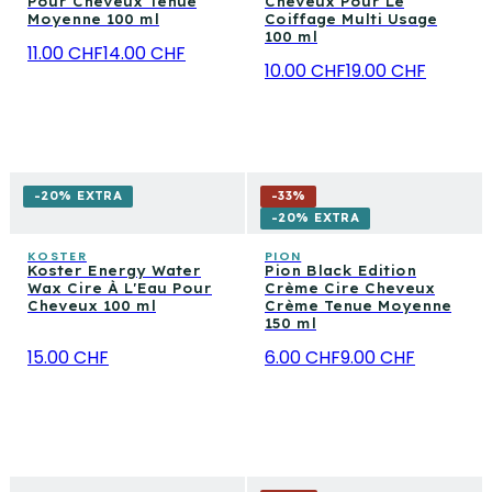
Pour Cheveux Tenue
Cheveux Pour Le
Moyenne 100 ml
Coiffage Multi Usage
100 ml
11.00 CHF
14.00 CHF
10.00 CHF
19.00 CHF
-20% EXTRA
-
33
%
-20% EXTRA
KOSTER
PION
Koster Energy Water
Pion Black Edition
Wax Cire À L'Eau Pour
Crème Cire Cheveux
Cheveux 100 ml
Crème Tenue Moyenne
150 ml
15.00 CHF
6.00 CHF
9.00 CHF