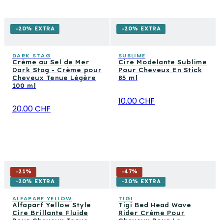
-20% EXTRA
-20% EXTRA
DARK STAG
SUBLIME
Crème au Sel de Mer
Cire Modelante Sublime
Dark Stag - Crème pour
Pour Cheveux En Stick
Cheveux Tenue Légère
85 ml
100 ml
10.00 CHF
20.00 CHF
-
21
%
-
47
%
-20% EXTRA
-20% EXTRA
ALFAPARF YELLOW
TIGI
Alfaparf Yellow Style
Tigi Bed Head Wave
Cire Brillante Fluide
Rider Crème Pour