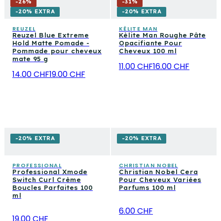
-
26
%
-
31
%
-20% EXTRA
-20% EXTRA
REUZEL
KÈLITE MAN
Reuzel Blue Extreme
Kèlite Man Roughe Pâte
Hold Matte Pomade -
Opacifiante Pour
Pommade pour cheveux
Cheveux 100 ml
mate 95 g
11.00 CHF
16.00 CHF
14.00 CHF
19.00 CHF
-20% EXTRA
-20% EXTRA
PROFESSIONAL
CHRISTIAN NOBEL
Professional Xmode
Christian Nobel Cera
Switch Curl Crème
Pour Cheveux Variées
Boucles Parfaites 100
Parfums 100 ml
ml
6.00 CHF
19.00 CHF