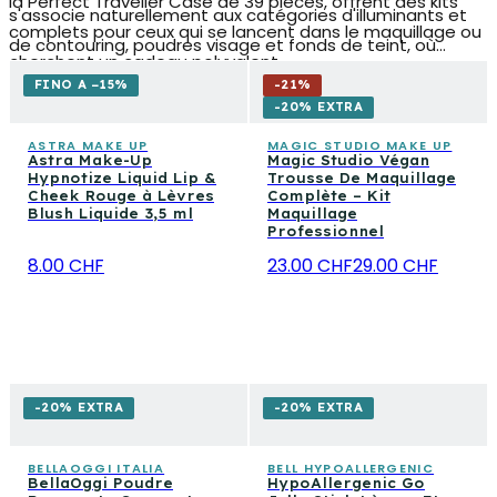
la Perfect Traveller Case de 39 pièces, offrent des kits
s'associe naturellement aux catégories d'illuminants et
complets pour ceux qui se lancent dans le maquillage ou
de contouring, poudres visage et fonds de teint, où
cherchent un cadeau polyvalent.
trouver les bases sur lesquelles faire ressortir la couleur
FINO A −15%
-
21
%
des joues. Les palettes ombres à paupières et les
-20% EXTRA
produits à lèvres complètent également une routine
ASTRA MAKE UP
MAGIC STUDIO MAKE UP
Astra Make-Up
Magic Studio Végan
visage harmonieuse, de la première couche de base au
Hypnotize Liquid Lip &
Trousse De Maquillage
fini lumineux final.
Cheek Rouge à Lèvres
Complète – Kit
Blush Liquide 3,5 ml
Maquillage
Professionnel
8.00 CHF
23.00 CHF
29.00 CHF
-20% EXTRA
-20% EXTRA
BELLAOGGI ITALIA
BELL HYPOALLERGENIC
BellaOggi Poudre
HypoAllergenic Go