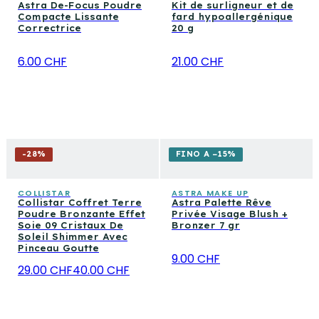
Astra De-Focus Poudre
Kit de surligneur et de
Compacte Lissante
fard hypoallergénique
Correctrice
20 g
6.00 CHF
21.00 CHF
-
28
%
FINO A −15%
COLLISTAR
ASTRA MAKE UP
Collistar Coffret Terre
Astra Palette Rêve
Poudre Bronzante Effet
Privée Visage Blush +
Soie 09 Cristaux De
Bronzer 7 gr
Soleil Shimmer Avec
Pinceau Goutte
9.00 CHF
29.00 CHF
40.00 CHF