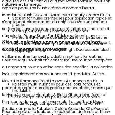
difficulté est souvent dû à la mauvaise formule pour son
naturels et lumineux.
type de peau. Les
blush crémeux
comme l'Astra
Identistick Blush Stick et l'Astra Pure Beauty Cream Blush
Stick et formules crémeuses pour application rapide et
s'appliquent directement du doigt ou avec un pinceau,
précise
se fondant avec la peau pour un résultat plus naturel et
Idéaux pour les peaux normales et sèches
durable. Le Peggy Sage Fard Stick représente une
Meilleure adhérence que les poudres sur peau sèche
Kits et palettes : pour ceux qui veulent
alternative pratique pour le maquillage en déplacement,
Duo blush + illuminant pour optimiser les étapes du
expérimenter ou voyager
tandis que le BellaOggi Cheek & Bright Duo associe blush
maquillage
et illuminant en un seul produit, simplifiant la routine.
Pour ceux qui souhaitent construire une routine complète
ou emporter tout en valise sans rien sacrifier, la collection
inclut également des solutions multi-produits. L'Astra
Make-Up Romance Palette avec 4 nuances de blush
Palettes multi-nuances pour des looks fondus et
permet de créer des dégradés personnalisés, tandis que
modulables
le HypoAllergenic Highlight & Blush Kit combine fards et
Set highlight et blush pour une routine complète
illuminants dans un seul ensemble. Les coffrets Magic
Kits de voyage compacts sans sacrifier la variété
Studio, comme la Fabulous Colors Case de 82 pièces et
Pour compléter le look, cette sélection de fards et blush