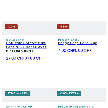
-
27
%
-
33
%
COLLISTAR
PEGGY SAGE
Collistar Coffret Maxi
Peggy Sage Fard 3 gr
Fard N. 08 Henné Avec
4.00 CHF
6.00 CHF
Pinceau Goutte
27.00 CHF
37.00 CHF
FINO A −15%
-20% EXTRA
ASTRA MAKE UP
BELL HYPOALLERGENIC