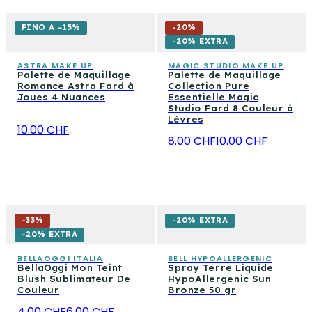
FINO A −15%
-
20
%
-20% EXTRA
ASTRA MAKE UP
MAGIC STUDIO MAKE UP
Palette de Maquillage
Palette de Maquillage
Romance Astra Fard à
Collection Pure
Joues 4 Nuances
Essentielle Magic
Studio Fard 8 Couleur à
Lèvres
10.00 CHF
8.00 CHF
10.00 CHF
-
33
%
-20% EXTRA
-20% EXTRA
BELLAOGGI ITALIA
BELL HYPOALLERGENIC
BellaOggi Mon Teint
Spray Terre Liquide
Blush Sublimateur De
HypoAllergenic Sun
Couleur
Bronze 50 gr
4.00 CHF
6.00 CHF