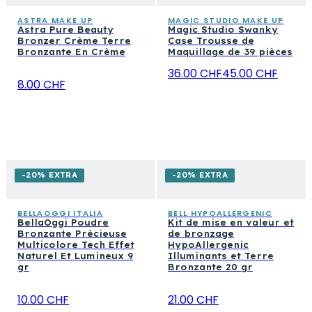
ASTRA MAKE UP
MAGIC STUDIO MAKE UP
Astra Pure Beauty
Magic Studio Swanky
Bronzer Crème Terre
Case Trousse de
Bronzante En Crème
Maquillage de 39 pièces
36.00 CHF
45.00 CHF
8.00 CHF
-20% EXTRA
-20% EXTRA
BELLAOGGI ITALIA
BELL HYPOALLERGENIC
BellaOggi Poudre
Kit de mise en valeur et
Bronzante Précieuse
de bronzage
Multicolore Tech Effet
HypoAllergenic
Naturel Et Lumineux 9
Illuminants et Terre
gr
Bronzante 20 gr
10.00 CHF
21.00 CHF