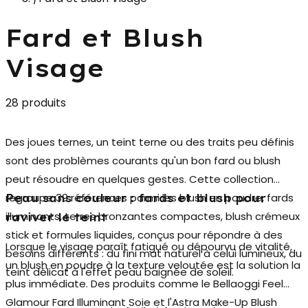
Fard et Blush
Visage
28 produits
Des joues ternes, un teint terne ou des traits peu définis
sont des problèmes courants qu'un bon
fard ou blush
peut résoudre en quelques gestes. Cette collection
regroupe 39 références parmi les blush en poudre, fards
Peau sans couleur : fards et blush pour
illuminants, terres bronzantes compactes, blush crémeux
raviver le teint
stick et formules liquides, conçus pour répondre à des
Lorsque le visage paraît fatigué ou dépourvu de vitalité,
besoins différents : du fini mat naturel à celui lumineux, du
un
blush en poudre
à la texture veloutée est la solution la
teint délicat à l'effet peau baignée de soleil.
plus immédiate. Des produits comme le Bellaoggi Feel
Glamour Fard Illuminant Soie et l'Astra Make-Up Blush