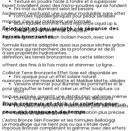
Texture en poudre facile à fondre et à superposer
Expert travaillent avec des micro-poudres qui se fondent
Fini mat ou illuminant selon les besoins
facilement, restituant une couleur modulable sans effet
Formules hypoallergéniques pour peaux sensibles
masque. Ceux qui préfèrent une formule
Blush liquides comme l'Astra Hypnotize Liquid Lip &
Teint plat et peu sculpté : la réponse des
hypoallergénique peuvent se tourner vers le
Cheek pour un effet frais et naturel
terres bronzantes
HypoAllergenic Fresh Blush Golden Peach, avec une
formule lissante adaptée aussi aux peaux sèches grâce
Pour ceux qui recherchent de la profondeur et de la
à ses propriétés hydratantes.
définition, les
terres bronzantes
de cette sélection
offrent des finis à la fois mats et shimmer. La ligne
Collistar Terre Bronzante Effet Soie est disponible en
Fini opaque pour un effet solaire naturel
nuances comme Hawaii Matte et Maldive Matte, idéales
Versions shimmer pour illuminer les pommettes et le
pour réchauffer le teint et créer un effet sculpture. La
front
texture satinée garantit une distribution uniforme même
Coffrets avec pinceau inclus pour les débutants
Blush crémeux et stick : la solution pour
sans pinceau professionnel, mais les coffrets incluent un
Formules compactes et multicolores pour des résultats
ceux qui manquent de temps
pinceau kabuki goutte pour une application plus précise.
fondus et tridimensionnels
L'Astra Bronze Skin Powder et les formules BellaOggi
Le maquillage qui ne tient pas ou qui s'étale avec
Precious Bronzer complètent la gamme avec des effets