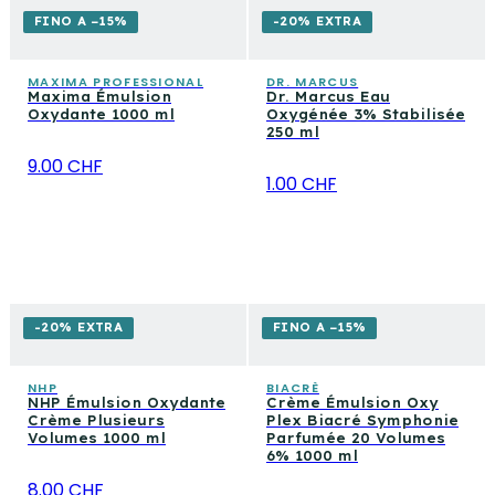
FINO A −15%
-20% EXTRA
MAXIMA PROFESSIONAL
DR. MARCUS
Maxima Émulsion
Dr. Marcus Eau
Oxydante 1000 ml
Oxygénée 3% Stabilisée
250 ml
9.00 CHF
1.00 CHF
-20% EXTRA
FINO A −15%
NHP
BIACRÈ
NHP Émulsion Oxydante
Crème Émulsion Oxy
Crème Plusieurs
Plex Biacré Symphonie
Volumes 1000 ml
Parfumée 20 Volumes
6% 1000 ml
8.00 CHF