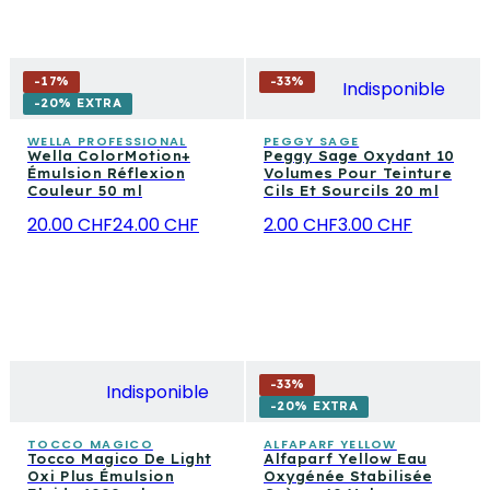
-
17
%
-
33
%
Indisponible
-20% EXTRA
WELLA PROFESSIONAL
PEGGY SAGE
Wella ColorMotion+
Peggy Sage Oxydant 10
Émulsion Réflexion
Volumes Pour Teinture
Couleur 50 ml
Cils Et Sourcils 20 ml
20.00 CHF
24.00 CHF
2.00 CHF
3.00 CHF
-
33
%
Indisponible
-20% EXTRA
TOCCO MAGICO
ALFAPARF YELLOW
Tocco Magico De Light
Alfaparf Yellow Eau
Oxi Plus Émulsion
Oxygénée Stabilisée