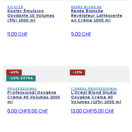
KOSTER
RENÉE BLANCHE
Koster Émulsion
Renée Blanche
Oxydante 10 Volumes
Révélateur Lattescente
(3%) 1000 ml
en Crème 1000 ml
11.00 CHF
5.00 CHF
-
45
%
-
13
%
-20% EXTRA
PROFESSIONAL
L'OREAL PROFESSIONAL
Professional Oxygène
L'Oréal Blond Studio
Crème 40 Volumes 1000
Oxygène Crème 40
ml
Volumes (12%) 1000 ml
6.00 CHF
11.00 CHF
13.00 CHF
15.00 CHF