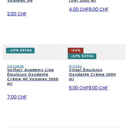
Volumes 3%
(3%) 1000 ml
l'entretien quotidien.
4.00 CHF
6.00 CHF
2.00 CHF
-20% EXTRA
-
44
%
-20% EXTRA
VOLHAIR
VITAEL
Volhair Academy Line
Vitael Émulsion
Émulsion Oxydante
Oxydante Crème 1000
Crème 40 Volumes 1000
ml
ml
5.00 CHF
9.00 CHF
7.00 CHF