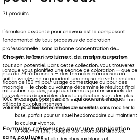
71 produits
L'
émulsion oxydante pour cheveux
est le composant
fondamental de tout processus de coloration
professionnelle : sans la bonne concentration de
peroxyde, même la meilleure teinte ne peut exprimer
Choisir le bon volume : du matin au salon
tout son potentiel. Dans cette collection, vous trouverez
Lorsque vous planifiez une séance de coloration — que ce
plus de 76 références — des formules crémeuses en
soit le week-end ou pendant une pause de votre routine
flacon de 150 ml pour usage domestique ou pour des
matinale — le choix du volume détermine le résultat final.
retouches rapides, jusqu'aux formats professionnels de
Les volumes disponibles dans la collection vont des plus
1000 ml conçus pour le salon — qui couvrent chaque
5 Volumes (1,5%)
: idéal pour les colorations ton sur ton
délicats aux plus intenses :
volume et chaque technique de couleur.
et pour mettre en évidence les reflets sans modifier la
base, parfait pour un rituel hebdomadaire qui maintient
la couleur vivante.
Formules crémeuses pour une application
10 Volumes (3%)
: adapté aux colorations directes,
sans coulures
couverture partielle des cheveux blancs et