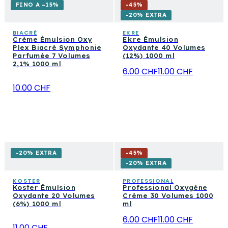
FINO A −15%
-
45
%
-20% EXTRA
BIACRÈ
EKRE
Crème Émulsion Oxy
Ekre Émulsion
Plex Biacré Symphonie
Oxydante 40 Volumes
Parfumée 7 Volumes
(12%) 1000 ml
2,1% 1000 ml
6.00 CHF
11.00 CHF
10.00 CHF
-20% EXTRA
-
45
%
-20% EXTRA
KOSTER
PROFESSIONAL
Koster Émulsion
Professional Oxygène
Oxydante 20 Volumes
Crème 30 Volumes 1000
(6%) 1000 ml
ml
6.00 CHF
11.00 CHF
11.00 CHF