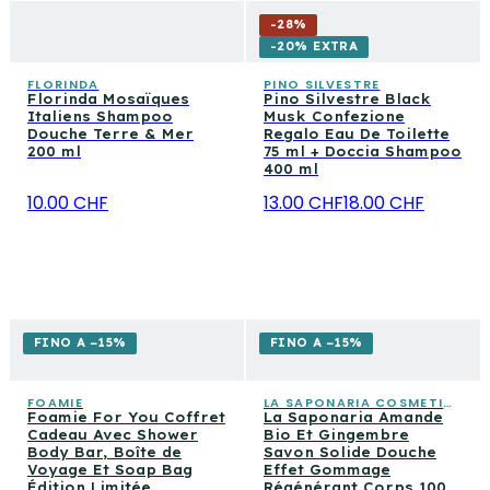
-
28
%
-20% EXTRA
FLORINDA
PINO SILVESTRE
Florinda Mosaïques
Pino Silvestre Black
Italiens Shampoo
Musk Confezione
Douche Terre & Mer
Regalo Eau De Toilette
200 ml
75 ml + Doccia Shampoo
400 ml
10.00 CHF
13.00 CHF
18.00 CHF
FINO A −15%
FINO A −15%
FOAMIE
LA SAPONARIA COSMETICA CONSAPEVOLE
Foamie For You Coffret
La Saponaria Amande
Cadeau Avec Shower
Bio Et Gingembre
Body Bar, Boîte de
Savon Solide Douche
Voyage Et Soap Bag
Effet Gommage
Édition Limitée
Régénérant Corps 100