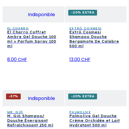
-20% EXTRA
Indisponible
EL CHARRO
EXTRÒ COSMESI
El Charro Coffret
Extrò Cosmesi
Ambre Gel Douche 100
Shampoo Douche
ml + Parfum Spray 100
Bergamote De Calabre
ml
500 ml
8.00 CHF
13.00 CHF
-
57
%
-20% EXTRA
Indisponible
MR. GIÒ
PALMOLIVE
M. Giò Shampoo/
Palmolive Gel Douche
Douche Énergisant
Crème Orchidée et Lait
Rafraîchissant 250 ml
Hydratant 500 ml