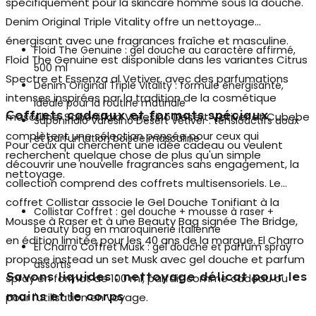
spécifiquement pour la
skincare homme
sous la douche.
Denim Original Triple Vitality offre un nettoyage
énergisant avec une fragrances fraîche et masculine.
Floid The Genuine : gel douche au caractère affirmé,
Floid The Genuine est disponible dans les variantes Citrus
500 ml
Spectre et Essenza al Vetiver, avec des parfumations
Denim Original Triple Vitality : formule énergisante,
intenses inspirées par la tradition de la cosmétique
idéale pour la routine matinale
Coffrets cadeaux et formats spéciaux
masculine. Saponificio Varesino Desert Vetiver et Cubebe
Saponificio Varesino Desert Vetiver : tensioactifs doux
complètent une sélection pensée pour ceux qui
et parfumation boisée masculine
Pour ceux qui cherchent une idée cadeau ou veulent
recherchent quelque chose de plus qu'un simple
découvrir une nouvelle fragrances sans engagement, la
nettoyage.
collection comprend des coffrets multisensoriels. Le
coffret Collistar
associe le Gel Douche Tonifiant à la
Collistar Coffret : gel douche + mousse à raser +
Mousse à Raser et à une Beauty Bag signée The Bridge,
beauty bag en maroquinerie italienne
en édition limitée pour les 40 ans de la marque. El Charro
El Charro Coffret Musk : gel douche et parfum spray
propose instead un set Musk avec gel douche et parfum
assortis
Savons liquides : nettoyage délicat pour les
spray en format de 100 ml, parfait comme cadeau ou
mains et le corps
pour l'utilisation en voyage.