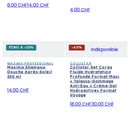
6.00 CHF
14.00 CHF
4.00 CHF
FINO A −15%
-
40
%
Indisponible
MAXIMA PROFESSIONAL
COLLISTAR
Maxima Shampoo
Collistar Set Corps
Douche Après-Soleil
Fluide Hydratation
250 ml
Profonde Format Maxi
+ Talasso-Gommage
Anti-Eau + Crème-Gel
14.00 CHF
Hydroactive+ Format
Voyage
18.00 CHF
30.00 CHF