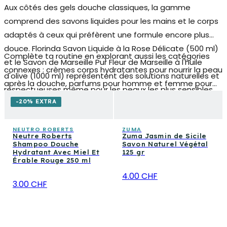
Aux côtés des gels douche classiques, la gamme
comprend des savons liquides pour les mains et le corps
adaptés à ceux qui préfèrent une formule encore plus
douce. Florinda Savon Liquide à la Rose Délicate (500 ml)
Complète ta routine en explorant aussi les catégories
et le Savon de Marseille Pur Fleur de Marseille à l'huile
connexes : crèmes corps hydratantes pour nourrir la peau
d'olive (1000 ml) représentent des solutions naturelles et
après la douche, parfums pour homme et femme pour
respectueuses même pour les peaux les plus sensibles.
assortir la fragrances préférée, et produits pour cheveux
-20% EXTRA
pour une hygiène complète de la tête aux pieds.
NEUTRO ROBERTS
ZUMA
Neutre Roberts
Zuma Jasmin de Sicile
Shampoo Douche
Savon Naturel Végétal
Hydratant Avec Miel Et
125 gr
Érable Rouge 250 ml
4.00 CHF
3.00 CHF