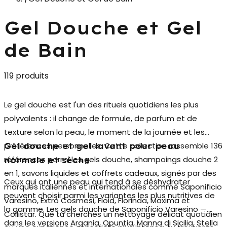
Gel Douche et Gel
de Bain
119 produits
Le
gel douche
est l'un des rituels quotidiens les plus
polyvalents : il change de formule, de parfum et de
texture selon la peau, le moment de la journée et les
préférences personnelles. Cette collection rassemble 136
Gel douche et gel lavant pour peau
références parmi les gels douche, shampoings douche 2
normale et sèche
en 1, savons liquides et coffrets cadeaux, signés par des
Ceux qui ont une peau qui tend à se déshydrater
marques italiennes et internationales comme Saponificio
peuvent choisir parmi les variantes les plus nutritives de
Varesino, Extrò Cosmesi, Floid, Florinda, Maxima et
la gamme. Les
gels douche
de Saponificio Varesino —
Collistar. Que tu cherches un nettoyage délicat quotidien
dans les versions Argania, Opuntia, Manna di Sicilia, Stella