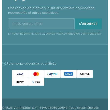
Une remise de bienvenue sur la première commande,
nouveautés et offres exclusives.
Adresse e-mail pour la newsletter
S'ABONNER
En vous inscrivant, vous acceptez notre politique de confidentialité.
Paiements sécurisés et chiffrés
VISA
Pay
Pal
Klarna
.
AMEX
Pay
G
Pay
© 2026 VanityStock S.r.l. · P.IVA 03059130843. Tous droits réservés.