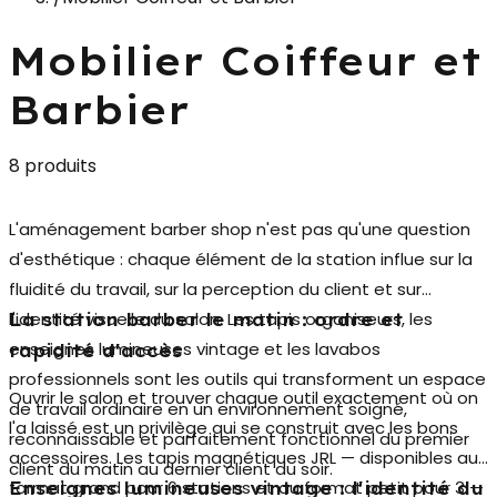
Mobilier Coiffeur et
Barbier
8 produits
L'
aménagement barber shop
n'est pas qu'une question
d'esthétique : chaque élément de la station influe sur la
fluidité du travail, sur la perception du client et sur
l'identité visuelle du salon. Les tapis organiseurs, les
La station barber le matin : ordre et
enseignes lumineuses vintage et les lavabos
rapidité d'accès
professionnels sont les outils qui transforment un espace
Ouvrir le salon et trouver chaque outil exactement où on
de travail ordinaire en un environnement soigné,
l'a laissé est un privilège qui se construit avec les bons
reconnaissable et parfaitement fonctionnel du premier
accessoires. Les
tapis magnétiques JRL
— disponibles au
client du matin au dernier client du soir.
format grand pour 6 stations et au format petit pour 3 —
Enseignes lumineuses vintage : l'identité du