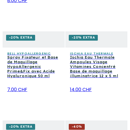
8.00 CHF
-20% EXTRA
-20% EXTRA
BELL HYPOALLERGENIC
ISCHIA EAU THERMALE
Spray Fixateur et Base
Ischia Eau Thermale
de Maquillage
Ampoules Visage
HypoAllergenic
Vitamines Concentré
Prime&Fix avec Acide
Base de maquillage
Hyaluronique 50 ml
illuminatrice 12 x 5 ml
7.00 CHF
14.00 CHF
-20% EXTRA
-
40
%