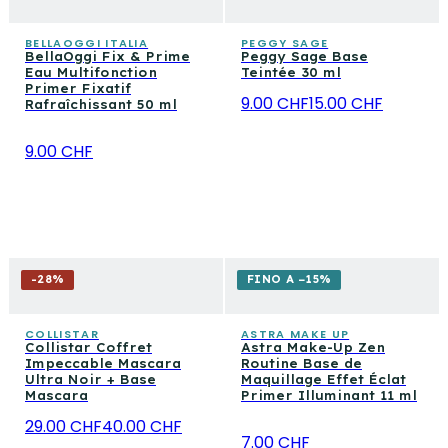
BELLAOGGI ITALIA
PEGGY SAGE
BellaOggi Fix & Prime
Peggy Sage Base
Eau Multifonction
Teintée 30 ml
Primer Fixatif
9.00 CHF
15.00 CHF
Rafraîchissant 50 ml
9.00 CHF
-
28
%
FINO A −15%
COLLISTAR
ASTRA MAKE UP
Collistar Coffret
Astra Make-Up Zen
Impeccable Mascara
Routine Base de
Ultra Noir + Base
Maquillage Effet Éclat
Mascara
Primer Illuminant 11 ml
29.00 CHF
40.00 CHF
7.00 CHF