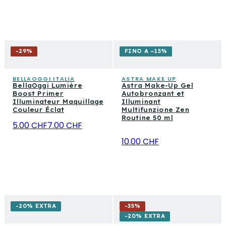
-
29
%
FINO A −15%
BELLAOGGI ITALIA
ASTRA MAKE UP
BellaOggi Lumière
Astra Make-Up Gel
Boost Primer
Autobronzant et
Illuminateur Maquillage
Illuminant
Couleur Éclat
Multifunzione Zen
Routine 50 ml
5.00 CHF
7.00 CHF
10.00 CHF
-20% EXTRA
-
35
%
-20% EXTRA