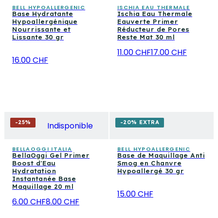
BELL HYPOALLERGENIC
ISCHIA EAU THERMALE
Base Hydratante
Ischia Eau Thermale
Hypoallergénique
Eauverte Primer
Nourrissante et
Réducteur de Pores
Lissante 30 gr
Reste Mat 30 ml
11.00 CHF
17.00 CHF
16.00 CHF
-
25
%
-20% EXTRA
Indisponible
BELLAOGGI ITALIA
BELL HYPOALLERGENIC
BellaOggi Gel Primer
Base de Maquillage Anti
Boost d'Eau
Smog en Chanvre
Hydratation
Hypoallergé 30 gr
Instantanée Base
Maquillage 20 ml
15.00 CHF
6.00 CHF
8.00 CHF