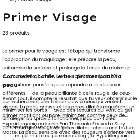
Primer Visage
23 produits
Le
primer pour le visage
est l'étape qui transforme
l'application du maquillage : elle prépare la peau,
uniformise la surface et prolonge la tenue du make-up
au cours de la journée. Cette collection réunit 28
Comment choisir le bon primer pour ta
propositions pensées pour répondre à des besoins
peau
différents — de la peau brillante à celle rougie, de ceux
Avant tout, il compte le résultat que tu veux obtenir sur le
qui recherchent une finition glow à ceux qui veulent
visage. La peau grasse et les pores dilatés requièrent un
minimiser les pores — avec des textures qui vont du gel
primer matifiant ou pore-minimizer
, comme ceux de
ultraléger au spray bifonctionnel, jusqu'aux fioles
HypoAllergenic ou Ischia Eau Thermale Eauverte Stay
concentrées à usage unique.
Peau grasse ou avec pores dilatés :
choisis une texture
Matte. La peau sensible avec des rougeurs s'oriente vers
en gel matte ou pore correcting (ex. HypoAllergenic