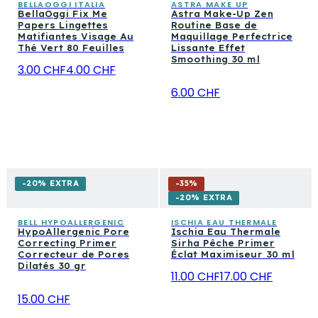
BELLAOGGI ITALIA
ASTRA MAKE UP
BellaOggi Fix Me
Astra Make-Up Zen
Papers Lingettes
Routine Base de
Matifiantes Visage Au
Maquillage Perfectrice
Thé Vert 80 Feuilles
Lissante Effet
Smoothing 30 ml
3.00 CHF
4.00 CHF
6.00 CHF
-20% EXTRA
-
35
%
-20% EXTRA
BELL HYPOALLERGENIC
ISCHIA EAU THERMALE
HypoAllergenic Pore
Ischia Eau Thermale
Correcting Primer
Sirha Pêche Primer
Correcteur de Pores
Éclat Maximiseur 30 ml
Dilatés 30 gr
11.00 CHF
17.00 CHF
15.00 CHF