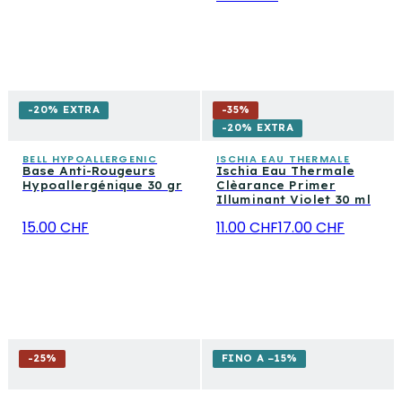
-20% EXTRA
-
35
%
-20% EXTRA
BELL HYPOALLERGENIC
ISCHIA EAU THERMALE
Base Anti-Rougeurs
Ischia Eau Thermale
Hypoallergénique 30 gr
Clèarance Primer
Illuminant Violet 30 ml
15.00 CHF
11.00 CHF
17.00 CHF
-
25
%
FINO A −15%