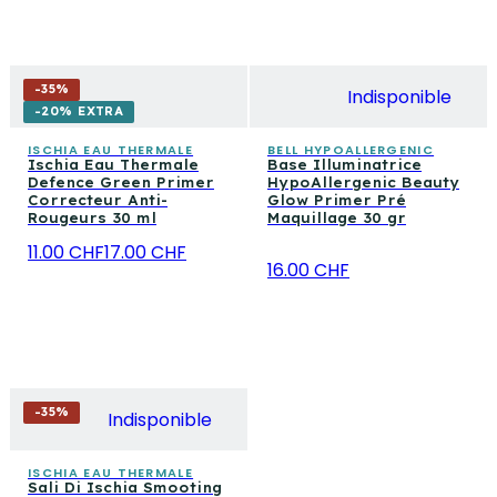
-
35
%
Indisponible
-20% EXTRA
ISCHIA EAU THERMALE
BELL HYPOALLERGENIC
Ischia Eau Thermale
Base Illuminatrice
Defence Green Primer
HypoAllergenic Beauty
Correcteur Anti-
Glow Primer Pré
Rougeurs 30 ml
Maquillage 30 gr
11.00 CHF
17.00 CHF
16.00 CHF
-
35
%
Indisponible
ISCHIA EAU THERMALE
Sali Di Ischia Smooting