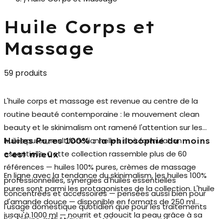
Huile Corps et
Massage
59 produits
L'
huile corps et massage
est revenue au centre de la
routine beauté contemporaine : le mouvement clean
beauty et le skinimalism ont ramené l'attention sur les
huiles pures, multifonctionnelles et à formulation
Huiles Pures 100% : la philosophie du moins
essentielle. Cette collection rassemble plus de 60
c'est mieux
références — huiles 100% pures, crèmes de massage
En ligne avec la tendance du skinimalism, les
huiles 100%
professionnelles, synergies d'huiles essentielles
pures
sont parmi les protagonistes de la collection. L'huile
concentrées et accessoires — pensées aussi bien pour
d'amande douce — disponible en formats de 250 ml
l'usage domestique quotidien que pour les traitements
jusqu'à 1000 ml — nourrit et adoucit la peau grâce à sa