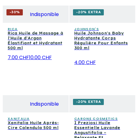
-
30
%
-20% EXTRA
Indisponible
RICA
JOHNSON'S
Rica Huile de Massage à
Huile Johnson's Baby
l'Huile d'Argan
Hydratante Corps
Élastifiant et Hydratant
Régulière Pour Enfants
500 ml
300 ml
7.00 CHF
10.00 CHF
4.00 CHF
-20% EXTRA
Indisponible
XANITALIA
CARONE COSMETICS
Xanitalia Huile Après-
I Preziosi Huile
Cire Calendula 500 ml
Essentielle Lavande
Angustifolia –
Relaxante Et