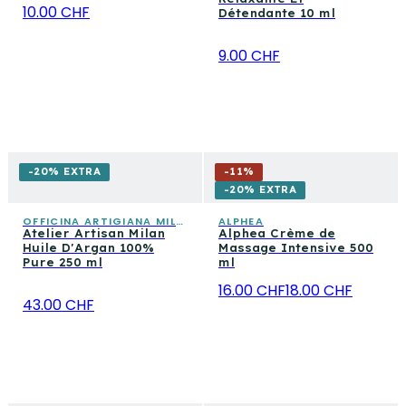
10.00 CHF
Détendante 10 ml
9.00 CHF
-20% EXTRA
-
11
%
-20% EXTRA
OFFICINA ARTIGIANA MILANO
ALPHEA
Atelier Artisan Milan
Alphea Crème de
Huile D'Argan 100%
Massage Intensive 500
Pure 250 ml
ml
16.00 CHF
18.00 CHF
43.00 CHF