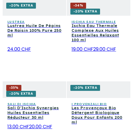
-20% EXTRA
-
34
%
-20% EXTRA
LUSTREA
ISCHIA EAU THERMALE
Lustrea Huile De Pépins
Ischia Eau Thermale
De Raisin 100% Pure 250
Complexe Aux Huiles
ml
Essentielles Relaxant
100 ml
24.00 CHF
19.00 CHF
29.00 CHF
-
35
%
-20% EXTRA
-20% EXTRA
SALI DI ISCHIA
I PROVENZALI BIO
Sali D'Ischia Synergies
Les Provençaux Bio
Huiles Essentielles
Détergent Biologique
Réducteur 30 ml
Doux Pour Enfants 200
ml
13.00 CHF
20.00 CHF