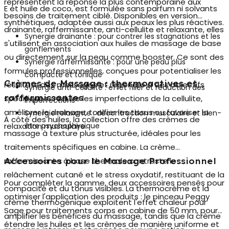
représentent la réponse la plus contemporaine aux
E et huile de coco, est formulée sans parfum ni solvants
besoins de traitement ciblé. Disponibles en version
synthétiques, adaptée aussi aux peaux les plus réactives.
drainante, raffermissante, anti-cellulite et relaxante, elles
Synergie drainante : pour contrer les stagnations et les
s'utilisent en association aux huiles de massage de base
gonflements
ou directement sur la peau comme booster. Ce sont des
Synergie raffermissante : pour une peau plus
formules professionnelles, conçues pour potentialiser les
compacte et tonique
Crèmes de Massage : thermoactives et
résultats des massages et répondre à des objectifs
Synergie anti-cellulite : effet filler et réduction des
raffermissantes
spécifiques : réduire les imperfections de la cellulite,
imperfections
améliorer le drainage, tonifier les tissus ou favoriser la
Synergie relaxante : décontraction musculaire et bien-
À côté des huiles, la collection offre des crèmes de
relaxation musculaire.
être psychophysique
massage à texture plus structurée, idéales pour les
traitements spécifiques en cabine. La crème
raffermissante à base thermale contraste le
Accessoires pour le Massage Professionnel
relâchement cutané et le stress oxydatif, restituant de la
Pour compléter la gamme, deux accessoires pensés pour
compacité et du tonus visibles. La thermocrème et la
optimiser l'application des produits : le
pinceau Peggy
crème thermogénique exploitent l'effet chaleur pour
Sage pour traitements corps en cabine
de 50 mm, pour
amplifier les bénéfices du massage, tandis que la crème
étendre les huiles et les crèmes de manière uniforme et