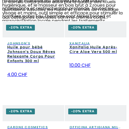
massage intensive est pensée pour une action
Le soin du corps passe aussi par la qualité des rituels
hygiénique, et le masseur en bois brut à 2 roues pour
nourrissante et restructurante profonde. Toutes les
quotidiens. Associez les huiles et crèmes de massage
visage et mains, outil simple et efficace pour stimuler la
formules Ischia Eau Thermale sont Nickel tested et
aux catégories connexes comme crèmes corps
microcirculation locale pendant les traitements.
exemptes de parabènes et de paraffines.
hydratantes, gommages et peelings corps, traitements
-20% EXTRA
-20% EXTRA
anti-cellulite et produits pour le bain, pour construire une
routine complète qui répond aux besoins de chaque type
JOHNSON'S
XANITALIA
Huile pour bébé
Xanitalia Huile Après-
de peau.
Johnson's Doux Rêves
Cire Aloe Vera 500 ml
Relaxante Corps Pour
Enfants 300 ml
10.00 CHF
4.00 CHF
-20% EXTRA
-20% EXTRA
CARONE COSMETICS
OFFICINA ARTIGIANA MILANO