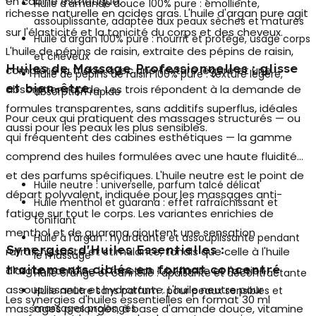
en cabine esthétique.
Huile d'amande douce 100% pure : émolliente,
richesse naturelle en acides gras. L'huile d'argan pure agit
assouplissante, adaptée aux peaux sèches et matures
sur l'élasticité et la tonicité du corps et des cheveux.
Huile d'argan 100% pure : nourrit et protège, usage corps
L'huile de pépins de raisin, extraite des pépins de raisin,
et cheveux
Huiles de Massage Professionnelles : glisse
complète la triade avec une texture légère et une
Huile de pépins de raisin 100% pure : texture légère,
et bien-être
absorption rapide. Les trois répondent à la demande de
absorption rapide
formules transparentes, sans additifs superflus, idéales
Pour ceux qui pratiquent des massages structurés — ou
aussi pour les peaux les plus sensibles.
qui fréquentent des cabines esthétiques — la gamme
comprend des huiles formulées avec une haute fluidité
et des parfums spécifiques. L'huile neutre est le point de
Huile neutre : universelle, parfum talcé délicat
départ polyvalent, indiquée pour les massages anti-
Huile menthol et guarana : effet rafraîchissant et
fatigue sur tout le corps. Les variantes enrichies de
tonifiant
menthol et de guarana
ajoutent une sensation
Huile à l'argan : hydratante et assouplissante pendant
Synergies d'Huiles Essentielles :
rafraîchissante et stimulante, tandis que celle à l'huile
le massage
traitements ciblés en format concentré
d'argan combine la fonction lubrifiante et l'action
Huile orange et cannelle : apaisante et décontractante
assouplissante et hydratante. L'huile neutre pour
Huile neutre sans parfum : pour peaux sensibles et
Les
synergies d'huiles essentielles
en format 30 ml
massages prolongés, à base d'amande douce, vitamine
massages prolongés