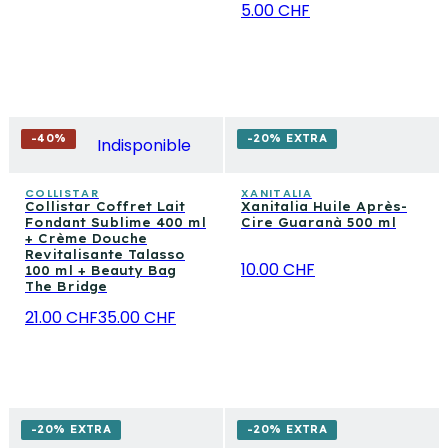
5.00 CHF
-
40
%
-20% EXTRA
Indisponible
COLLISTAR
XANITALIA
Collistar Coffret Lait
Xanitalia Huile Après-
Fondant Sublime 400 ml
Cire Guaranà 500 ml
+ Crème Douche
Revitalisante Talasso
10.00 CHF
100 ml + Beauty Bag
The Bridge
21.00 CHF
35.00 CHF
-20% EXTRA
-20% EXTRA