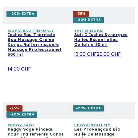
-20% EXTRA
-
35
%
-20% EXTRA
ISCHIA EAU THERMALE
SALI DI ISCHIA
Ischia Eau Thermale
Sali D'Ischia Synergies
Spa Massage Crème
Huiles Essentielles
Corps Raffermissante
Cellulite 30 ml
Massage Professionnel
13.00 CHF
20.00 CHF
500 ml
14.00 CHF
-
25
%
-20% EXTRA
-20% EXTRA
PEGGY SAGE
I PROVENZALI BIO
Peggy Sage Pinceau
Les Provençaux Bio
Pour Traitements Corps
Huile De Massage