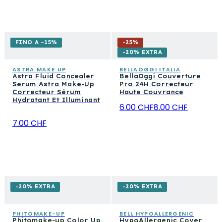
FINO A −15%
-
25
%
-20% EXTRA
ASTRA MAKE UP
BELLAOGGI ITALIA
Astra Fluid Concealer
BellaOggi Couverture
Serum Astra Make-Up
Pro 24H Correcteur
Correcteur Sérum
Haute Couvrance
Hydratant Et Illuminant
6.00 CHF
8.00 CHF
7.00 CHF
-20% EXTRA
-20% EXTRA
PHITOMAKE-UP
BELL HYPOALLERGENIC
Phitomake-up Color Up
HypoAllergenic Cover