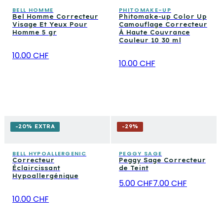
BELL HOMME
PHITOMAKE-UP
Bel Homme Correcteur
Phitomake-up Color Up
Visage Et Yeux Pour
Camouflage Correcteur
Homme 5 gr
À Haute Couvrance
Couleur 10 30 ml
10.00 CHF
10.00 CHF
-20% EXTRA
-
29
%
BELL HYPOALLERGENIC
PEGGY SAGE
Correcteur
Peggy Sage Correcteur
Éclaircissant
de Teint
Hypoallergénique
5.00 CHF
7.00 CHF
10.00 CHF