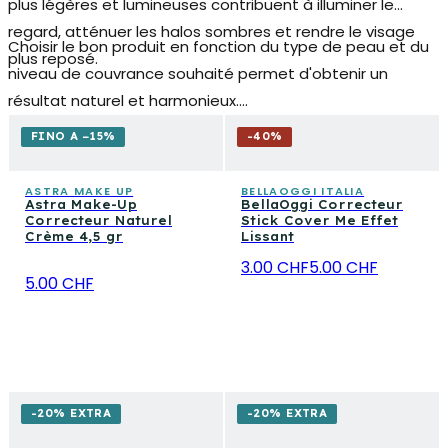
plus légères et lumineuses contribuent à illuminer le
regard, atténuer les halos sombres et rendre le visage
Choisir le bon produit en fonction du type de peau et du
plus reposé.
niveau de couvrance souhaité permet d'obtenir un
résultat naturel et harmonieux.
FINO A −15%
-
40
%
Découvrez notre catalogue en ligne de
correcteurs pour
le visage et les cernes
pour une peau uniforme,
ASTRA MAKE UP
BELLAOGGI ITALIA
Astra Make-Up
BellaOggi Correcteur
lumineuse et d'apparence reposée, parfaits pour une
Correcteur Naturel
Stick Cover Me Effet
base impeccable et un regard sublimé au quotidien sur
Crème 4,5 gr
Lissant
Vanity Stock.
3.00 CHF
5.00 CHF
5.00 CHF
-20% EXTRA
-20% EXTRA