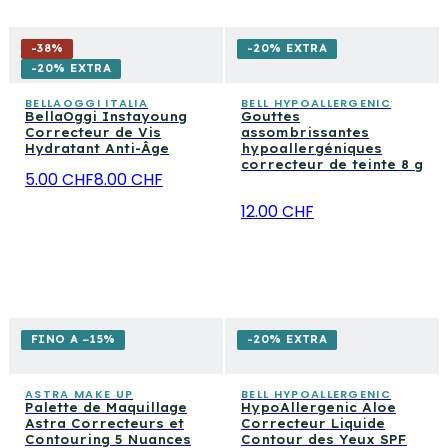
-
38
%
-20% EXTRA
-20% EXTRA
BELLAOGGI ITALIA
BELL HYPOALLERGENIC
BellaOggi Instayoung
Gouttes
Correcteur de Vis
assombrissantes
Hydratant Anti-Âge
hypoallergéniques
correcteur de teinte 8 g
5.00 CHF
8.00 CHF
12.00 CHF
FINO A −15%
-20% EXTRA
ASTRA MAKE UP
BELL HYPOALLERGENIC
Palette de Maquillage
HypoAllergenic Aloe
Astra Correcteurs et
Correcteur Liquide
Contouring 5 Nuances
Contour des Yeux SPF