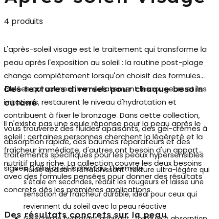
4 produits
L'
après-soleil visage
est le traitement qui transforme la
peau après l'exposition au soleil : la routine post-plage
change complètement lorsqu'on choisit des formules
ciblées qui calment immédiatement les rougeurs et les
Des textures diverses pour chaque besoin
irritations, restaurent le niveau d'hydratation et
cutané
contribuent à fixer le bronzage. Dans cette collection,
Il n'existe pas une seule réponse pour la peau après le
vous trouverez des fluides apaisants, des gel-crèmes à
soleil : certaines personnes cherchent la légèreté et la
absorption rapide, des baumes réparateurs et des
fraîcheur immédiate, d'autres ont besoin d'un apport
traitements spécifiques pour les peaux hypersensibles
nutritif plus riche. La collection couvre les deux besoins
signés Collistar et Ischia Eau Thermale.
Fluide apaisant rafraîchissant
: texture ultra-légère qui
avec des formules pensées pour donner des résultats
s'étale en secondes, réduit les rougeurs et laisse une
concrets dès les premières applications.
sensation de fraîcheur durable, idéal pour ceux qui
reviennent du soleil avec la peau réactive
Des résultats concrets sur la peau
Gel-crème hydratant apaisant
: formule à absorption