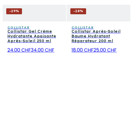
-
29
%
-
28
%
COLLISTAR
COLLISTAR
Collistar Gel Crème
Collistar Après-Soleil
Hydratante Apaisante
Baume Hydratant
Après-Soleil 250 ml
Réparateur 200 ml
24.00 CHF
34.00 CHF
18.00 CHF
25.00 CHF