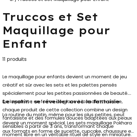
Truccos et Set
Maquillage pour
Enfant
11 produits
Le
maquillage pour enfants
devient un moment de jeu
créatif et sûr avec les sets et les palettes pensés
spécialement pour les petites passionnées de beauté.
De la palette en forme de glace à la mallette sirène,
Le matin : se réveiller avec la fantaisie
chaque produit de cette collection combine un design
La routine du matin, même pour les plus petites, peut
fantaisiste et des formules douces adaptées aux peaux
devenir un moment spécial. Les
sets maquillage Pokhara
sensibles à partir de 3 ans, transformant chaque
aux formats en forme de sucette, cupcake, chaussure et
moment libre en un véritable rituel de style en miniature.