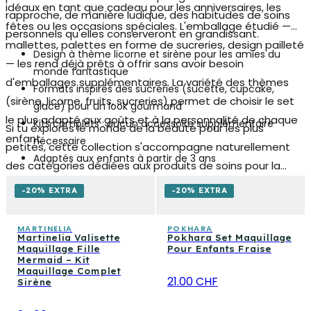
idéaux en tant que cadeau pour les anniversaires, les
rapproche, de manière ludique, des habitudes de soins
fêtes ou les occasions spéciales. L'emballage étudié —
personnels qu'elles conserveront en grandissant.
mallettes, palettes en forme de sucreries, design pailleté
Design à thème licorne et sirène pour les amies du
— les rend déjà prêts à offrir sans avoir besoin
monde fantastique
d'emballages supplémentaires. La variété des thèmes
Formats inspirés des sucreries (sucette, cupcake,
(sirène, licorne, fruits, sucreries) permet de choisir le set
glace) pour un look gourmand
le plus adapté aux goûts et à la personnalité de chaque
Kits complets : aucun accessoire supplémentaire
Si tu explores le monde de la beauté pour les plus
enfant.
nécessaire
petites, cette collection s'accompagne naturellement
Adaptés aux enfants à partir de 3 ans
des catégories dédiées aux produits de soins pour la
peau délicate des enfants, aux petits parfums et aux
-20% EXTRA
-20% EXTRA
sets cadeaux pensés pour toute la famille. Une première
approche du maquillage qui reste toujours sous le signe
MARTINELIA
POKHARA
Martinelia Valisette
Pokhara Set Maquillage
du jeu, de la sécurité et de la fantaisie.
Maquillage Fille
Pour Enfants Fraise
Mermaid – Kit
Maquillage Complet
21.00 CHF
Sirène