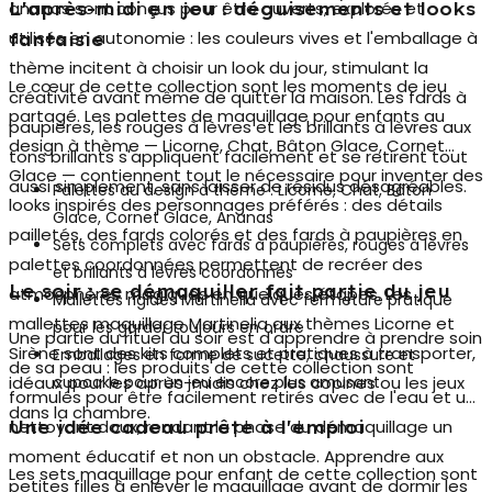
ananas sont conçus pour être ouverts, explorés et
L'après-midi en jeu : déguisements et looks
utilisés en autonomie : les couleurs vives et l'emballage à
fantaisie
thème incitent à choisir un look du jour, stimulant la
Le cœur de cette collection sont les moments de jeu
créativité avant même de quitter la maison. Les fards à
partagé. Les
palettes de maquillage pour enfants
au
paupières, les rouges à lèvres et les brillants à lèvres aux
design à thème — Licorne, Chat, Bâton Glace, Cornet
tons brillants s'appliquent facilement et se retirent tout
Glace — contiennent tout le nécessaire pour inventer des
aussi simplement, sans laisser de résidus désagréables.
Palettes au design à thème : Licorne, Chat, Bâton
looks inspirés des personnages préférés : des détails
Glace, Cornet Glace, Ananas
pailletés, des fards colorés et des fards à paupières en
Sets complets avec fards à paupières, rouges à lèvres
palettes coordonnées permettent de recréer des
et brillants à lèvres coordonnés
Le soir : se démaquiller fait partie du jeu
atmosphères magiques en quelques étapes. Les
Mallettes rigides Martinelia avec fermeture pratique
mallettes maquillage Martinelia aux thèmes Licorne et
pour les garder toujours en ordre
Une partie du rituel du soir est d'apprendre à prendre soin
Sirène sont des kits complets et pratiques à transporter,
Emballages en forme de sucette, chaussure et
de sa peau : les produits de cette collection sont
idéaux pour les après-midis chez les copines ou les jeux
cupcake pour un jeu encore plus amusant
formulés pour être facilement retirés avec de l'eau et un
dans la chambre.
nettoyant doux, rendant la phase du démaquillage un
Une idée cadeau prête à l'emploi
moment éducatif et non un obstacle. Apprendre aux
Les
sets maquillage pour enfant
de cette collection sont
petites filles à enlever le maquillage avant de dormir les