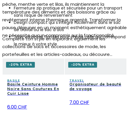
pêche, menthe verte et lilas, ils maintiennent la
Fermeture zip pratique et sécurisée pour un transport
température des aliments et des boissons grâce au
sans risque de renversement
revêtement interne thermique argenté. Transformer la
Design compact qui s'intègre facilement dans le sac
pause déjeuner en un moment esthétiquement agréable
de travail ou le sac à dos
ne nécessite aucun compromis sur la fonctionnalité.
Trois variantes florales pour choisir celle qui correspond
Complète ton style en explorant également les
le mieux à votre style
collections de
sacs et accessoires de mode
, les
portefeuilles et les articles-cadeaux, ou découvre
comment associer ces accessoires aux produits de
-20% EXTRA
-20% EXTRA
beauté et de soins pour une routine beauté organisée
dans chaque détail.
BASILE
TRAVEL
Basile Ceinture Homme
Organisateur de beauté
Noire Sans Coutures En
de voyage
Cuir Lisse
7.00 CHF
6.00 CHF