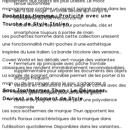
rapidement aux objets les plus utilisés. Le motif
tenue automnale
monogramme confère un aspect soigné même dans les
Sac à dos rouge : un choix décidé qui rompt la
Pochettes Homme : Praticité avec une
sorties les plus informelles.
monotonie du look monochrome
Touche de Style Italien
Poche frontale séparée pour portefeuille, clés et
smartphone toujours à portée de main
Les
pochettes homme
dans cette collection unissent
une fonctionnalité multi-poches à une esthétique
inspirée du luxe italien. La bande tricolore des versions
Coveri World et les détails vert-rouge des variantes
Fermeture zip principale avec poche frontale
classiques les rendent immédiatement reconnaissables.
supplémentaire pour séparer les documents des objets
La sangle de poignet amovible permet de les porter à la
d'usage fréquent
main ou de les ranger dans le sac, s'adaptant à
Versions en colorations noire, beige et coffee avec des
Sacs Isothermes Thun : Le Déjeuner
différentes situations pendant la même journée.
motifs géométriques pour différents goûts
Devient un Moment de Style
Lanière de poignet amovible pour une polyvalence
maximale
Les sacs isothermes de marque Thun apportent les
motifs floraux caractéristiques de la marque dans
l'utilisation quotidienne. Disponibles dans les variantes