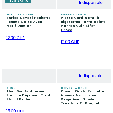
-20% EXTRA
Indisponible
ENRICO COVERI
PIERRE CARDIN
Enrico Coveri Pochette
Pierre Cardin Étui à
Femme Noire Avec
cigarettes Porte-objets
Motif Damier
Marron Cuir Effet
Croco
12.00 CHF
12.00 CHF
Indisponible
THUN
COVERI WORLD
Thun Sac Isotherme
Coveri World Pochette
Pour Le Déjeuner Motif
Homme Monogram
Floral Pêche
Beige Avec Bande
Tricolore Et Poignet
15.00 CHF