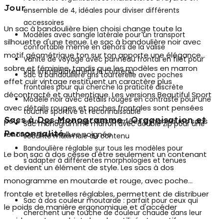
Jour
ensemble de 4, idéales pour diviser différents
accessoires
Un sac à bandoulière bien choisi change toute la
Modèles avec
sangle latérale
pour un transport
silhouette d'une tenue. Le
sac à bandoulière
noir avec
confortable même en dehors de la valise
motif géométrique ton sur ton apporte une élégance
Vanité de voyage avec panneau frontal en filet pour
sobre et féminine, tandis que les modèles en marron
voir immédiatement le contenu
Sac à bandoulière gris tourterelle avec poches
effet cuir vintage restituent un caractère plus
frontales pour qui cherche la praticité discrète
décontracté et authentique. Les versions Beautiful Sport
Modèle noir avec détails rouges en contraste pour une
avec détails rouges et poches frontales sont pensées
touche sportive et reconnaissable
Sacs à Dos Monogramme : Organisation et
pour ceux qui affrontent des journées dynamiques sans
Sac monogramme marron avec double zip pour une
Personnalité
renoncer à une allure soignée.
sécurité maximale du contenu
Bandoulière réglable sur tous les modèles pour
Le bon sac à dos cesse d'être seulement un contenant
s'adapter à différentes morphologies et tenues
et devient un élément de style. Les
sacs à dos
monogramme
en moutarde et rouge, avec poche
frontale et bretelles réglables, permettent de distribuer
Sac à dos couleur moutarde : parfait pour ceux qui
le poids de manière ergonomique et d'accéder
cherchent une touche de couleur chaude dans leur