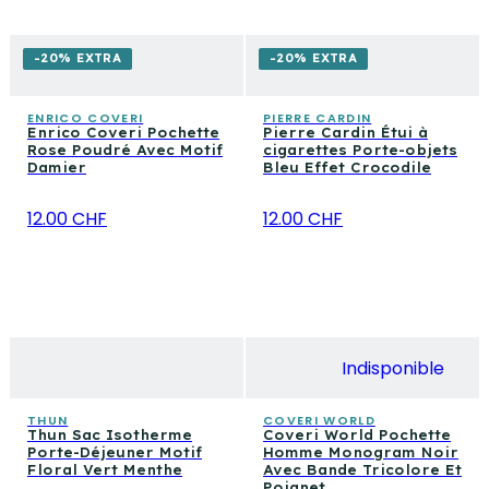
-20% EXTRA
-20% EXTRA
ENRICO COVERI
PIERRE CARDIN
Enrico Coveri Pochette
Pierre Cardin Étui à
Rose Poudré Avec Motif
cigarettes Porte-objets
Damier
Bleu Effet Crocodile
12.00 CHF
12.00 CHF
Indisponible
THUN
COVERI WORLD
Thun Sac Isotherme
Coveri World Pochette
Porte-Déjeuner Motif
Homme Monogram Noir
Floral Vert Menthe
Avec Bande Tricolore Et
Poignet