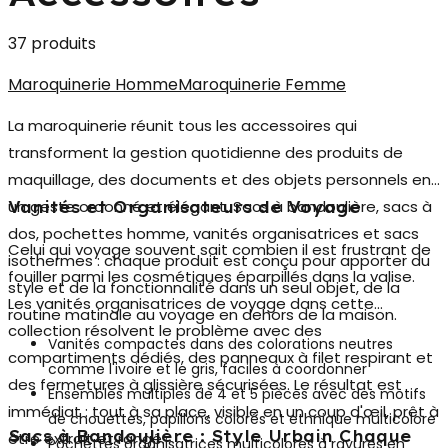
37 produits
Maroquinerie Homme
Maroquinerie Femme
La
maroquinerie
réunit tous les accessoires qui
transforment la gestion quotidienne des produits de
maquillage, des documents et des objets personnels en
un geste ordonné et élégant. Sacs à bandoulière, sacs à
Vanités et Organisateurs de Voyage
dos, pochettes homme, vanités organisatrices et sacs
Celui qui voyage souvent sait combien il est frustrant de
isothermes : chaque produit est conçu pour apporter du
fouiller parmi les cosmétiques éparpillés dans la valise.
style et de la fonctionnalité dans un seul objet, de la
Les
vanités organisatrices de voyage
dans cette
routine matinale au voyage en dehors de la maison.
collection résolvent le problème avec des
Vanités compactes dans des colorations neutres
compartiments dédiés, des panneaux à filet respirant et
comme l'ivoire et le gris, faciles à coordonner
des fermetures à glissière sécurisées. Le résultat est
Ensembles multiples de 4 et 5 pièces avec des motifs
immédiat : tout à sa place, visible en un coup d'œil, prêt à
de chouettes, papillons colorés et ethnique multicolore
Sacs à Bandoulière : Style Urbain Chaque
être extrait et rangé.
Pochettes organisatrices multicolores à rayures en