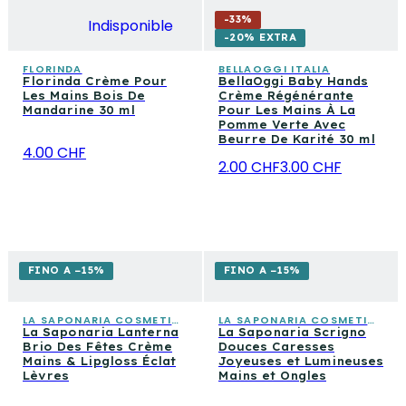
-
33
%
Indisponible
-20% EXTRA
FLORINDA
BELLAOGGI ITALIA
Florinda Crème Pour
BellaOggi Baby Hands
Les Mains Bois De
Crème Régénérante
Mandarine 30 ml
Pour Les Mains À La
Pomme Verte Avec
Beurre De Karité 30 ml
4.00 CHF
2.00 CHF
3.00 CHF
FINO A −15%
FINO A −15%
LA SAPONARIA COSMETICA CONSAPEVOLE
LA SAPONARIA COSMETICA CONSAPEVOLE
La Saponaria Lanterna
La Saponaria Scrigno
Brio Des Fêtes Crème
Douces Caresses
Mains & Lipgloss Éclat
Joyeuses et Lumineuses
Lèvres
Mains et Ongles