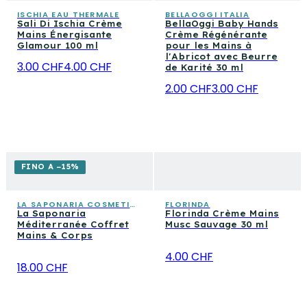
ISCHIA EAU THERMALE
BELLAOGGI ITALIA
Sali Di Ischia Crème
BellaOggi Baby Hands
Mains Énergisante
Crème Régénérante
Glamour 100 ml
pour les Mains à
l'Abricot avec Beurre
3.00 CHF
4.00 CHF
de Karité 30 ml
2.00 CHF
3.00 CHF
FINO A −15%
LA SAPONARIA COSMETICA CONSAPEVOLE
FLORINDA
La Saponaria
Florinda Crème Mains
Méditerranée Coffret
Musc Sauvage 30 ml
Mains & Corps
4.00 CHF
18.00 CHF