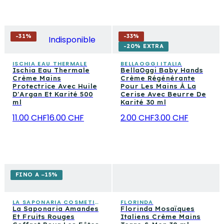
-
31
%
-
33
%
Indisponible
-20% EXTRA
ISCHIA EAU THERMALE
BELLAOGGI ITALIA
Ischia Eau Thermale
BellaOggi Baby Hands
Crème Mains
Crème Régénérante
Protectrice Avec Huile
Pour Les Mains À La
D'Argan Et Karité 500
Cerise Avec Beurre De
ml
Karité 30 ml
11.00 CHF
16.00 CHF
2.00 CHF
3.00 CHF
FINO A −15%
LA SAPONARIA COSMETICA CONSAPEVOLE
FLORINDA
La Saponaria Amandes
Florinda Mosaïques
Et Fruits Rouges
Italiens Crème Mains