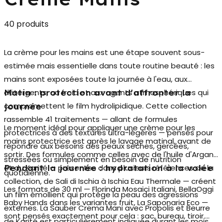
40 produits
La
crème pour les mains
est une étape souvent sous-
estimée mais essentielle dans toute routine beauté : les
mains sont exposées toute la journée à l'eau, aux
détergents, au froid et aux agents atmosphériques qui
Matin : protection avant d'affronter la
compromettent le film hydrolipidique. Cette collection
journée
rassemble 41 traitements — allant de formules
Le moment idéal pour appliquer une
crème pour les
protectrices à des textures ultra-légères — pensés pour
mains protectrice
est après le lavage matinal, avant de
répondre aux besoins des peaux sèches, gercées,
sortir. Des formules comme celles avec de l'huile d'Argan
stressées ou simplement en besoin de nutrition
et du Karité — présentes dans plusieurs références de la
Pendant la journée : hydratation à la volée
quotidienne.
collection, de Sali di Ischia à Ischia Eau Thermale — créent
Les formats de 30 ml — Florinda Mosaici Italiani, BellaOggi
un film émollient qui protège la peau des agressions
Baby Hands dans les variantes fruit, La Saponaria Eco —
externes. La Sauber Crema Mani avec Propolis et Beurre
sont pensés exactement pour cela : sac, bureau, tiroir.
de Karité est particulièrement indiquée durant les mois