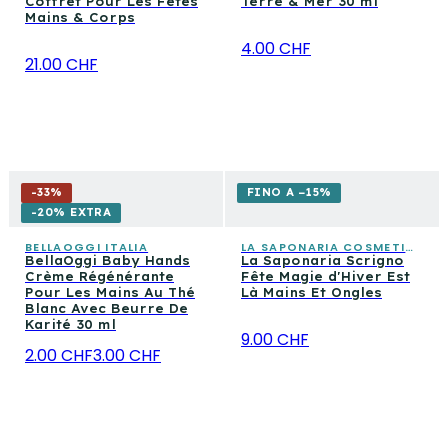
Coffret Pour Les Fêtes
Terre & Mer 30 ml
Mains & Corps
4.00 CHF
21.00 CHF
-
33
%
FINO A −15%
-20% EXTRA
BELLAOGGI ITALIA
LA SAPONARIA COSMETICA CONSAPEVOLE
BellaOggi Baby Hands
La Saponaria Scrigno
Crème Régénérante
Fête Magie d'Hiver Est
Pour Les Mains Au Thé
Là Mains Et Ongles
Blanc Avec Beurre De
Karité 30 ml
9.00 CHF
2.00 CHF
3.00 CHF