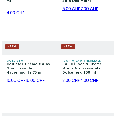
ml
Soin Des Mains
5.00 CHF
7.00 CHF
4.00 CHF
-
38
%
-
25
%
COLLISTAR
ISCHIA EAU THERMALE
Collistar Crème Mains
Sali Di Ischia Crème
Nourrissante
Mains Nourrissante
Hygiénisante 75 ml
Dolcenera 100 ml
10.00 CHF
16.00 CHF
3.00 CHF
4.00 CHF