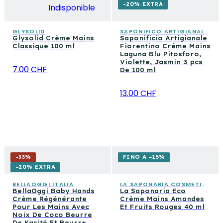
-20% EXTRA
Indisponible
GLYSOLID
SAPONIFICO ARTIGIANALE FIORENTINO
Glysolid Crème Mains
Saponificio Artigianale
Classique 100 ml
Fiorentino Crème Mains
Laguna Blu Pitosforo,
Violette, Jasmin 3 pcs
7.00 CHF
De 100 ml
13.00 CHF
-
33
%
FINO A −15%
-20% EXTRA
BELLAOGGI ITALIA
LA SAPONARIA COSMETICA CONSAPEVOLE
BellaOggi Baby Hands
La Saponaria Eco
Crème Régénérante
Crème Mains Amandes
Pour Les Mains Avec
Et Fruits Rouges 40 ml
Noix De Coco Beurre
De Karité Et Beurre