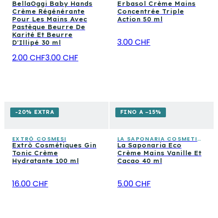
BellaOggi Baby Hands
Erbasol Crème Mains
Crème Régénérante
Concentrée Triple
Pour Les Mains Avec
Action 50 ml
Pastèque Beurre De
Karité Et Beurre
3.00 CHF
D'Illipé 30 ml
2.00 CHF
3.00 CHF
-20% EXTRA
FINO A −15%
EXTRÒ COSMESI
LA SAPONARIA COSMETICA CONSAPEVOLE
Extrò Cosmétiques Gin
La Saponaria Eco
Tonic Crème
Crème Mains Vanille Et
Hydratante 100 ml
Cacao 40 ml
16.00 CHF
5.00 CHF