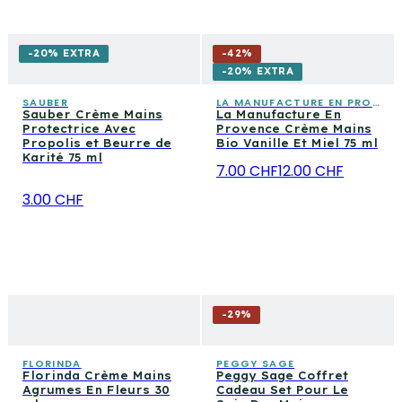
-20% EXTRA
-
42
%
-20% EXTRA
SAUBER
LA MANUFACTURE EN PROVENCE
Sauber Crème Mains
La Manufacture En
Protectrice Avec
Provence Crème Mains
Propolis et Beurre de
Bio Vanille Et Miel 75 ml
Karité 75 ml
7.00 CHF
12.00 CHF
3.00 CHF
-
29
%
FLORINDA
PEGGY SAGE
Florinda Crème Mains
Peggy Sage Coffret
Agrumes En Fleurs 30
Cadeau Set Pour Le