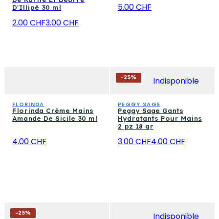
5.00 CHF
D'Illipé 30 ml
2.00 CHF
3.00 CHF
-
25
%
Indisponible
FLORINDA
PEGGY SAGE
Florinda Crème Mains
Peggy Sage Gants
Amande De Sicile 30 ml
Hydratants Pour Mains
2 pz 18 gr
4.00 CHF
3.00 CHF
4.00 CHF
-
25
%
Indisponible