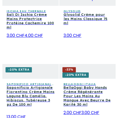
ISCHIA EAU THERMALE
GLYSOLID
Sali Di Ischia Crème
Glysolid Crème pour
Mains Protectrice
les Mains Classique 75
Protéine Cachemire 100
ml
ml
3.00 CHF
4.00 CHF
3.00 CHF
-20% EXTRA
-
33
%
-20% EXTRA
SAPONIFICO ARTIGIANALE FIORENTINO
BELLAOGGI ITALIA
Saponificio Artigianale
BellaOggi Baby Hands
Fiorentino Crème Mains
Crème Régénérante
Laguna Blu Camélia,
Pour Les Mains Au
Hibiscus, Tubéreuse 3
Mangue Avec Beurre De
pz De 100 ml
Karité 30 ml
2.00 CHF
3.00 CHF
13.00 CHF