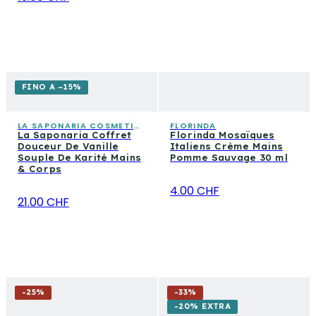
FINO A −15%
LA SAPONARIA COSMETICA CONSAPEVOLE
FLORINDA
La Saponaria Coffret
Florinda Mosaïques
Douceur De Vanille
Italiens Crème Mains
Souple De Karité Mains
Pomme Sauvage 30 ml
& Corps
4.00 CHF
21.00 CHF
-
25
%
-
33
%
-20% EXTRA